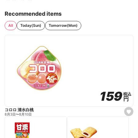
Recommended items
All
Today(Sun)
Tomorrow(Mon)
159
159
税込
税込
円
円
コロロ 清水白桃
s
8月3日
〜
8月10日
e
t
f
a
v
o