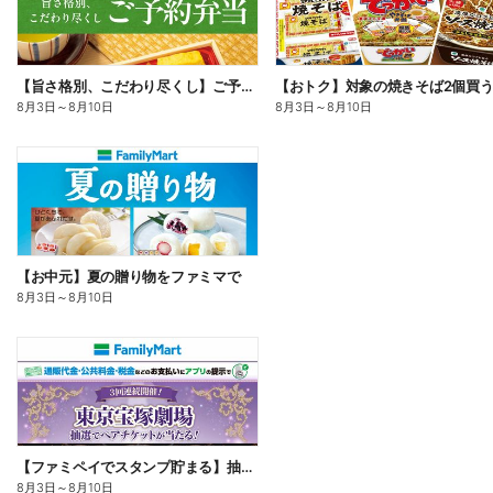
【旨さ格別、こだわり尽くし】ご予約弁当
8月3日
～
8月10日
8月3日
～
8月10日
【お中元】夏の贈り物をファミマで
8月3日
～
8月10日
【ファミペイでスタンプ貯まる】抽選でペアチケットが当たる!
8月3日
～
8月10日