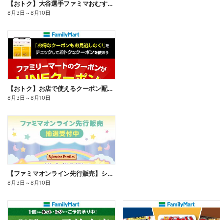
【おトク】大谷選手ファミマおむすび割
8月3日
～
8月10日
【おトク】お店で使えるクーポン配信中
8月3日
～
8月10日
【ファミマオンライン先行販売】シルバニアファミリー
8月3日
～
8月10日