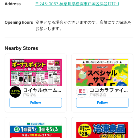
i
i
Address
〒245-0067
神奈川県横浜市戸塚区深谷1717-1
t
t
e
e
Opening hours
変更となる場合がございますので、店舗にてご確認を
お願いします。
Nearby Stores
ロイヤルホームセンター
ココカラファイン
戸塚深谷
戸塚深谷店
s
s
Follow
Follow
e
e
t
t
f
f
o
o
l
l
l
l
o
o
w
w