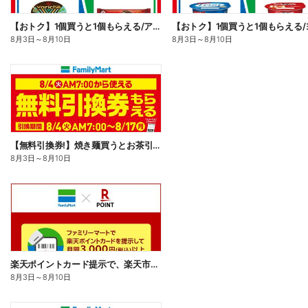
【おトク】1個買うと1個もらえる/アイス
8月3日
～
8月10日
8月3日
～
8月10日
【無料引換券!】焼き麺買うとお茶引換券貰える!
8月3日
～
8月10日
楽天ポイントカード提示で、楽天市場でのお買い物がおトクに!
8月3日
～
8月10日