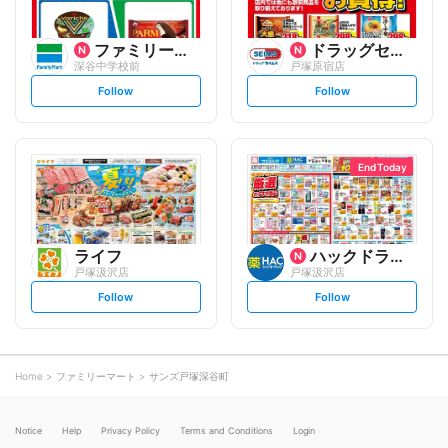
ファミリーマート
ドラッグセイムス
深谷中学校前
戸塚原宿店
s
s
Follow
Follow
e
e
t
t
f
f
o
o
l
l
l
l
o
o
End Today
w
w
ライフ
ハックドラッグ
戸塚汲沢店
戸塚汲沢店
s
s
Follow
Follow
e
e
t
t
f
f
o
o
l
l
l
l
o
o
Home
ファミリーマート
サンズ戸塚深谷町
w
w
Notice
Help
Privacy Policy
Terms and Conditions
Login