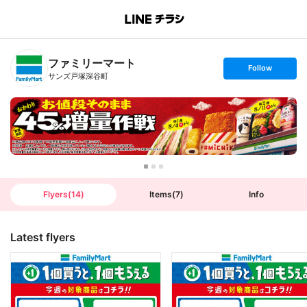
B
r
a
n
ファミリーマート
c
s
Follow
h
e
サンズ戸塚深谷町
T
t
o
f
p
o
l
l
o
w
Flyers
(
14
)
Items
(
7
)
Info
Latest flyers