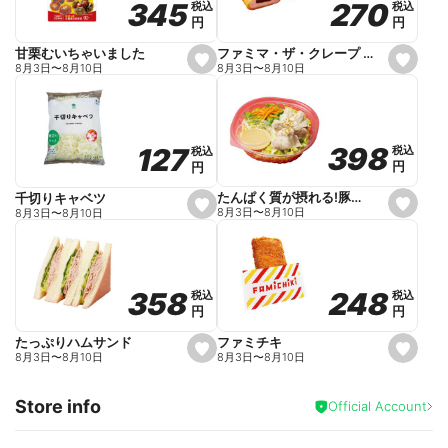
270
270
345
345
税込
税込
税込
税込
r
円
円
円
円
i
t
e
ファミマ・ザ・クレープ 生チョコ
甘栗むいちゃいました
s
s
8月3日
〜
8月10日
8月3日
〜
8月10日
e
e
t
t
f
f
a
a
v
v
o
o
398
398
127
127
税込
税込
税込
税込
r
r
円
円
円
円
i
i
t
t
e
e
たんぱく質が摂れる!豚しゃぶのパスタサラダ
千切りキャベツ
s
s
8月3日
〜
8月10日
8月3日
〜
8月10日
e
e
t
t
f
f
a
a
v
v
o
o
248
248
358
358
税込
税込
税込
税込
r
r
円
円
円
円
i
i
t
t
e
e
ファミチキ
たっぷりハムサンド
s
s
8月3日
〜
8月10日
8月3日
〜
8月10日
e
e
t
t
f
f
Store info
a
a
Official Account
v
v
o
o
r
r