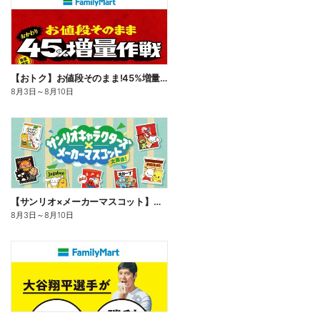
【おトク】お値段そのまま!45%増量作戦!
8月3日
～
8月10日
【サンリオ×メーカーマスコット】オリジナルグッズ貰える!
8月3日
～
8月10日