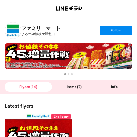
B
r
a
n
ファミリーマート
c
s
Follow
h
e
よろづや相模大野北口
T
t
o
f
p
o
l
l
o
w
Flyers
(
14
)
Items
(
7
)
Info
Latest flyers
End Today