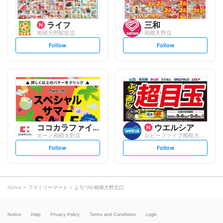
ライフ
三和
相模大野駅前店
相模大野店
s
s
Follow
Follow
e
e
t
t
f
f
o
o
l
l
l
l
o
o
w
w
ココカラファイン
ウエルシア
ボーノ相模大野店
ロビーファイブ相模大野店
s
s
Follow
Follow
e
e
t
t
f
f
o
o
l
l
l
l
o
o
Home
ファミリーマート
よろづや相模大野北口
w
w
Notice
Help
Privacy Policy
Terms and Conditions
Login