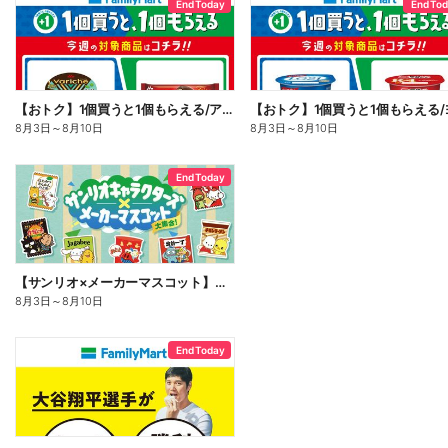
End Today
End To
【おトク】1個買うと1個もらえる/アイス
8月3日
～
8月10日
8月3日
～
8月10日
End Today
【サンリオ×メーカーマスコット】オリジナルグッズ貰える!
8月3日
～
8月10日
End Today