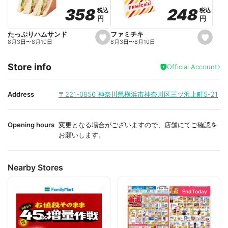
o
o
248
248
358
358
税込
税込
税込
税込
r
r
円
円
円
円
i
i
t
t
e
e
ファミチキ
たっぷりハムサンド
s
s
8月3日
〜
8月10日
8月3日
〜
8月10日
e
e
t
t
f
f
Store info
a
a
Official Account
v
v
o
o
r
r
i
i
Address
〒221-0856
神奈川県横浜市神奈川区三ツ沢上町5-21
t
t
e
e
Opening hours
変更となる場合がございますので、店舗にてご確認を
お願いします。
Nearby Stores
End Today