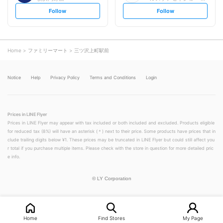
s
s
Follow
Follow
e
e
t
t
f
f
o
o
l
l
l
l
o
o
Home
ファミリーマート
三ツ沢上町駅前
w
w
Notice
Help
Privacy Policy
Terms and Conditions
Login
Prices in LINE Flyer
Prices in LINE Flyer may appear with tax included or both included and excluded. Products eligible
for reduced tax (8%) will have an asterisk (＊) next to their price. Some products have prices that in
clude trailing digits below ¥1. These prices may be truncated in LINE Flyer but could still affect you
r total if you purchase multiple items. Please check with the store in question for more detailed pric
e info.
©
LY Corporation
Home
Find Stores
My Page