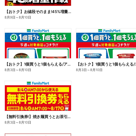
【おトク】お値段そのまま!45%増量作戦!
8月9日
～
8月10日
【おトク】1個買うと1個もらえる/アイス
8月3日
～
8月10日
8月3日
～
8月10日
【無料引換券!】焼き麺買うとお茶引換券貰える!
8月3日
～
8月10日