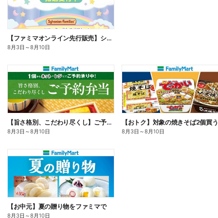
【ファミマオンライン先行販売】シルバニアファミリー
8月3日
～
8月10日
【旨さ格別、こだわり尽くし】ご予約弁当
8月3日
～
8月10日
8月3日
～
8月10日
【お中元】夏の贈り物をファミマで
8月3日
～
8月10日