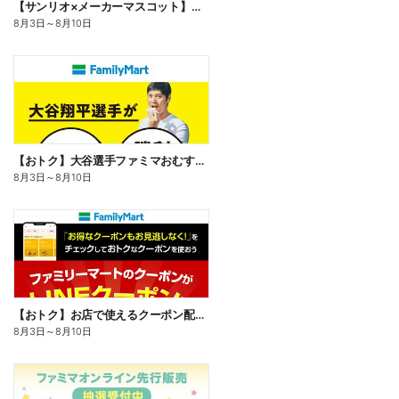
【サンリオ×メーカーマスコット】オリジナルグッズ貰える!
8月3日
～
8月10日
【おトク】大谷選手ファミマおむすび割
8月3日
～
8月10日
【おトク】お店で使えるクーポン配信中
8月3日
～
8月10日