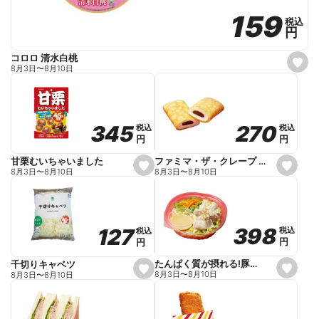
159
159
税込
税込
円
円
コロロ 清水白桃
s
8月3日
〜
8月10日
e
t
f
a
v
o
270
270
345
345
税込
税込
税込
税込
r
円
円
円
円
i
t
e
ファミマ・ザ・クレープ 生チョコ
甘栗むいちゃいました
s
s
8月3日
〜
8月10日
8月3日
〜
8月10日
e
e
t
t
f
f
a
a
v
v
o
o
398
398
127
127
税込
税込
税込
税込
r
r
円
円
円
円
i
i
t
t
e
e
たんぱく質が摂れる!豚しゃぶのパスタサラダ
千切りキャベツ
s
s
8月3日
〜
8月10日
8月3日
〜
8月10日
e
e
t
t
f
f
a
a
v
v