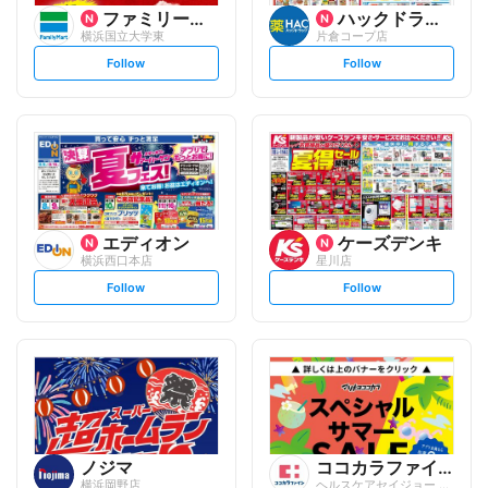
ファミリーマート
ハックドラッグ
横浜国立大学東
片倉コープ店
s
s
Follow
Follow
e
e
t
t
f
f
o
o
l
l
l
l
o
o
w
w
エディオン
ケーズデンキ
横浜西口本店
星川店
s
s
Follow
Follow
e
e
t
t
f
f
o
o
l
l
l
l
o
o
w
w
ノジマ
ココカラファイン
横浜岡野店
ヘルスケアセイジョー 和田町店