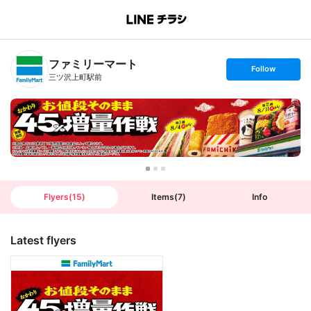
B
r
a
n
ファミリーマート
c
s
Follow
h
e
三ツ沢上町駅前
T
t
o
f
p
o
l
l
o
w
Flyers
(
15
)
Items
(
7
)
Info
Latest flyers