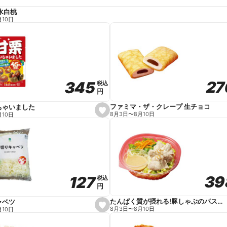
水白桃
月10日
27
27
345
345
税込
税込
円
円
ファミマ・ザ・クレープ 生チョコ
ちゃいました
s
8月3日
〜
8月10日
月10日
e
t
f
a
v
o
r
i
t
39
39
127
127
e
税込
税込
円
円
たんぱく質が摂れる!豚しゃぶのパスタサラダ
ャベツ
s
8月3日
〜
8月10日
月10日
e
t
f