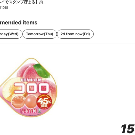
【ファミペイでスタンプ貯まる】抽選でペアチケットが当たる!
月10日
mended items
oday(Wed)
Tomorrow(Thu)
2d from now(Fri)
1
1