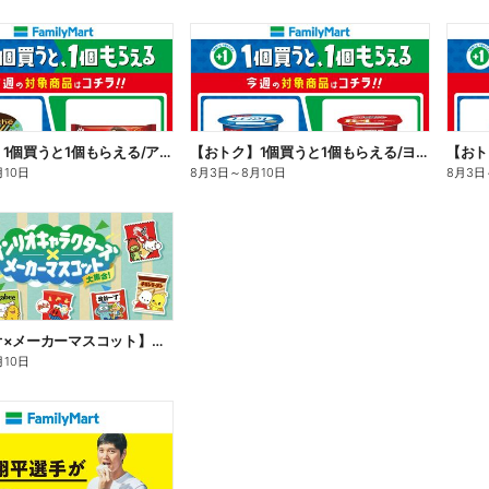
【おトク】1個買うと1個もらえる/アイス
【おトク】1個買うと1個もらえる/ヨーグルト
【おト
月10日
8月3日
～
8月10日
8月3日
【サンリオ×メーカーマスコット】オリジナルグッズ貰える!
月10日