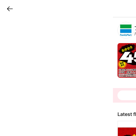
LINEチラシ
B
r
a
n
c
h
T
o
p
Latest f