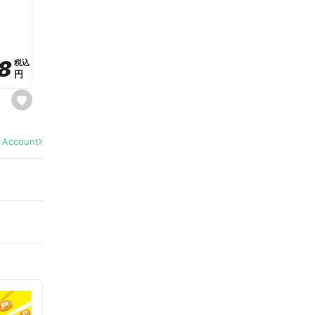
a
v
o
r
i
t
8
8
e
税込
税込
円
円
s
e
t
f
a
l Account
v
o
r
i
t
e