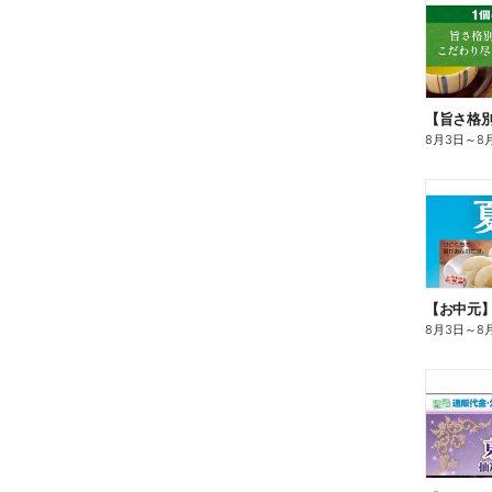
8月3日
～
8
【お中元
8月3日
～
8