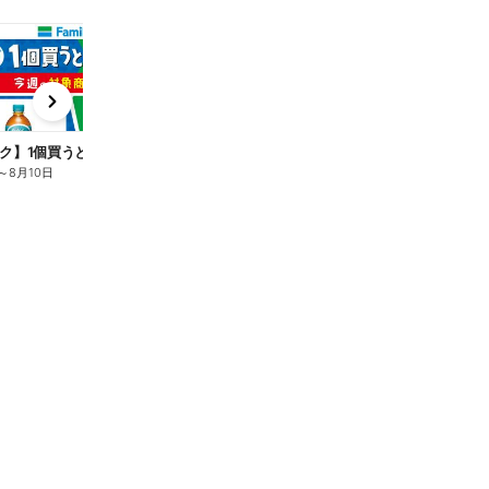
t
x
e
n
ク】1個買うと1個もらえる/麦茶
～
8月10日