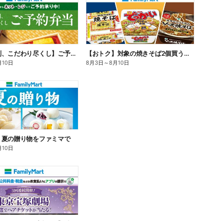
【旨さ格別、こだわり尽くし】ご予約弁当
【おトク】対象の焼きそば2個買うと100円引き!
月10日
8月3日
～
8月10日
】夏の贈り物をファミマで
月10日