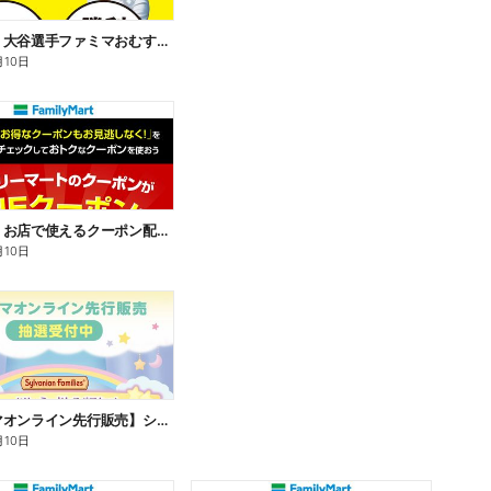
【おトク】大谷選手ファミマおむすび割
月10日
【おトク】お店で使えるクーポン配信中
月10日
【ファミマオンライン先行販売】シルバニアファミリー
月10日