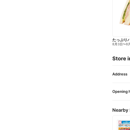
たっぷり
8月3日
〜
8
Store i
Address
Opening 
Nearby 