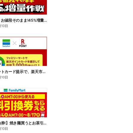
【おトク】お値段そのまま!45%増量作戦!
月10日
楽天ポイントカード提示で、楽天市場でのお買い物がおトクに!
月10日
【無料引換券!】焼き麺買うとお茶引換券貰える!
月10日