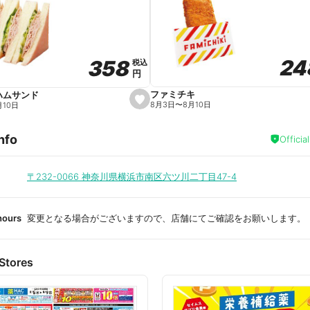
a
v
o
r
i
t
24
24
358
358
e
税込
税込
円
円
ファミチキ
ハムサンド
s
8月3日
〜
8月10日
月10日
e
t
f
nfo
a
Officia
v
o
r
i
〒232-0066
神奈川県横浜市南区六ツ川二丁目47-4
t
e
hours
変更となる場合がございますので、店舗にてご確認をお願いします。
Stores