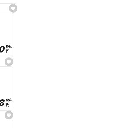
s
e
t
f
a
v
o
r
i
t
0
0
税込
税込
e
円
円
s
e
t
f
a
v
o
r
i
t
8
8
e
税込
税込
円
円
s
e
t
f