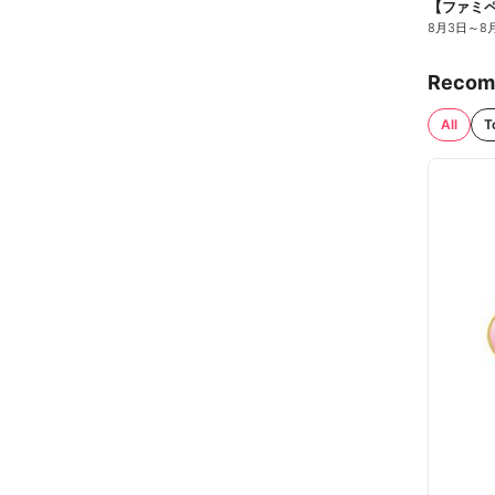
8月3日
～
8
Recom
All
T