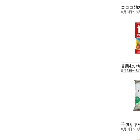
コロロ 清
8月3日
〜
8
甘栗むい
8月3日
〜
8
千切りキ
8月3日
〜
8