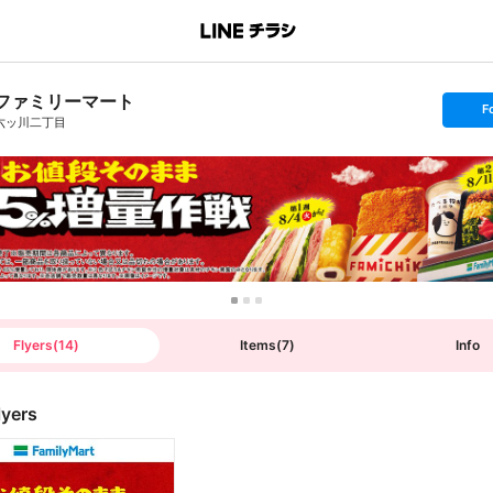
ファミリーマート
s
F
e
六ッ川二丁目
t
f
o
l
l
o
w
Flyers
(
14
)
Items
(
7
)
Info
lyers