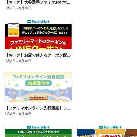
【おトク】大谷選手ファミマおむすび割
8月3日
～
8月10日
【おトク】お店で使えるクーポン配信中
8月3日
～
8月10日
【ファミマオンライン先行販売】シルバニアファミリー
8月3日
～
8月10日