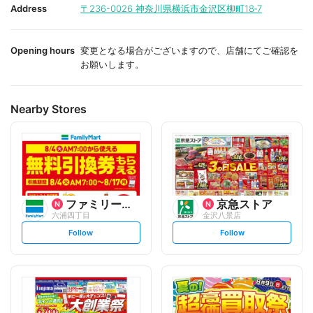
i
i
Address
〒236-0026
神奈川県横浜市金沢区柳町18‐7
t
t
e
e
Opening hours
変更となる場合がございますので、店舗にてご確認を
お願いします。
Nearby Stores
ファミリーマート
京急ストア
六浦四丁目
金沢八景店
s
s
Follow
Follow
e
e
t
t
f
f
o
o
l
l
l
l
o
o
w
w