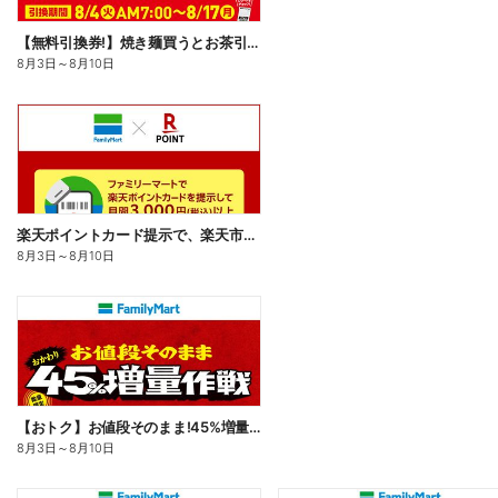
【無料引換券!】焼き麺買うとお茶引換券貰える!
8月3日
～
8月10日
楽天ポイントカード提示で、楽天市場でのお買い物がおトクに!
8月3日
～
8月10日
【おトク】お値段そのまま!45%増量作戦!
8月3日
～
8月10日