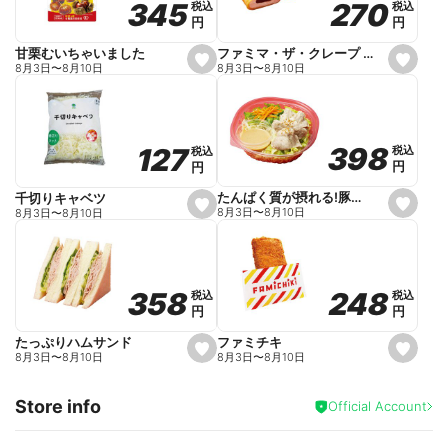
270
270
345
345
税込
税込
税込
税込
r
円
円
円
円
i
t
e
ファミマ・ザ・クレープ 生チョコ
甘栗むいちゃいました
s
s
8月3日
〜
8月10日
8月3日
〜
8月10日
e
e
t
t
f
f
a
a
v
v
o
o
398
398
127
127
税込
税込
税込
税込
r
r
円
円
円
円
i
i
t
t
e
e
たんぱく質が摂れる!豚しゃぶのパスタサラダ
千切りキャベツ
s
s
8月3日
〜
8月10日
8月3日
〜
8月10日
e
e
t
t
f
f
a
a
v
v
o
o
248
248
358
358
税込
税込
税込
税込
r
r
円
円
円
円
i
i
t
t
e
e
ファミチキ
たっぷりハムサンド
s
s
8月3日
〜
8月10日
8月3日
〜
8月10日
e
e
t
t
f
f
Store info
a
a
Official Account
v
v
o
o
r
r