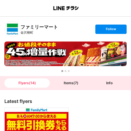
B
r
a
n
ファミリーマート
c
s
Follow
h
e
金沢柳町
T
t
o
f
p
o
l
l
o
w
Flyers
(
14
)
Items
(
7
)
Info
Latest flyers