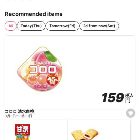
Recommended items
All
Today(Thu)
Tomorrow(Fri)
2d from now(Sat)
159
159
税込
税込
円
円
コロロ 清水白桃
s
8月3日
〜
8月10日
e
t
f
a
v
o