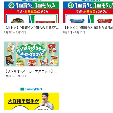
【おトク】1個買うと1個もらえる/アイス
8月3日
～
8月10日
8月3日
～
8月10日
【サンリオ×メーカーマスコット】オリジナルグッズ貰える!
8月3日
～
8月10日