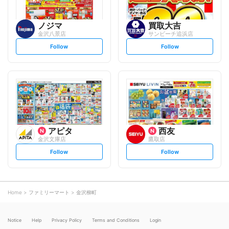
ノジマ
買取大吉
金沢八景店
サンビーチ追浜店
s
s
Follow
Follow
e
e
t
t
f
f
o
o
l
l
l
l
o
o
w
w
アピタ
西友
金沢文庫店
鷹取店
s
s
Follow
Follow
e
e
t
t
f
f
o
o
l
l
l
l
o
o
Home
ファミリーマート
金沢柳町
w
w
Notice
Help
Privacy Policy
Terms and Conditions
Login