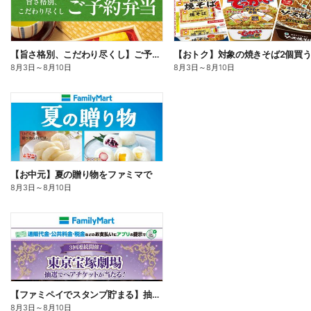
【旨さ格別、こだわり尽くし】ご予約弁当
8月3日
～
8月10日
8月3日
～
8月10日
【お中元】夏の贈り物をファミマで
8月3日
～
8月10日
【ファミペイでスタンプ貯まる】抽選でペアチケットが当たる!
8月3日
～
8月10日