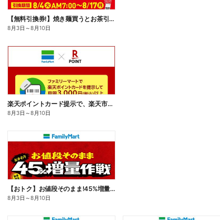
【無料引換券!】焼き麺買うとお茶引換券貰える!
8月3日
～
8月10日
楽天ポイントカード提示で、楽天市場でのお買い物がおトクに!
8月3日
～
8月10日
【おトク】お値段そのまま!45%増量作戦!
8月3日
～
8月10日