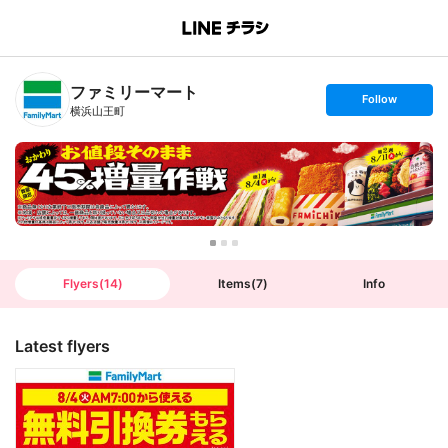
B
r
a
n
ファミリーマート
c
s
Follow
h
e
横浜山王町
T
t
o
f
p
o
l
l
o
w
Flyers
(
14
)
Items
(
7
)
Info
Latest flyers