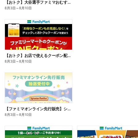
【おトク】大谷選手ファミマおむすび割
8月3日
～
8月10日
【おトク】お店で使えるクーポン配信中
8月3日
～
8月10日
【ファミマオンライン先行販売】シルバニアファミリー
8月3日
～
8月10日