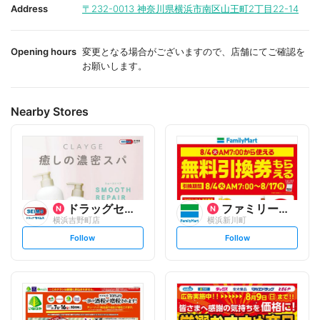
i
i
Address
〒232-0013
神奈川県横浜市南区山王町2丁目22-14
t
t
e
e
Opening hours
変更となる場合がございますので、店舗にてご確認を
お願いします。
Nearby Stores
ドラッグセイムス
ファミリーマート
横浜吉野町店
横浜新川町
s
s
Follow
Follow
e
e
t
t
f
f
o
o
l
l
l
l
o
o
w
w