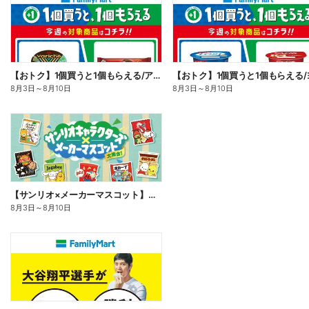
【おトク】1個買うと1個もらえる/アイス
8月3日
～
8月10日
8月3日
～
8月10日
【サンリオ×メーカーマスコット】オリジナルグッズ貰える!
8月3日
～
8月10日