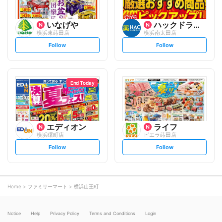
いなげや
ハックドラッグ
横浜東蒔田店
横浜南太田店
s
s
Follow
Follow
e
e
t
t
f
f
o
o
l
l
l
l
o
o
End Today
w
w
エディオン
ライフ
横浜曙町店
ビエラ蒔田店
s
s
Follow
Follow
e
e
t
t
f
f
o
o
l
l
l
l
o
o
Home
ファミリーマート
横浜山王町
w
w
Notice
Help
Privacy Policy
Terms and Conditions
Login