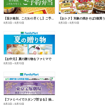
【旨さ格別、こだわり尽くし】ご予約弁当
8月3日
～
8月10日
8月3日
～
8月10日
【お中元】夏の贈り物をファミマで
8月3日
～
8月10日
【ファミペイでスタンプ貯まる】抽選でペアチケットが当たる!
8月3日
～
8月10日