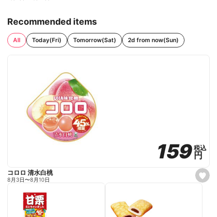
Recommended items
All
Today(Fri)
Tomorrow(Sat)
2d from now(Sun)
159
159
税込
税込
円
円
コロロ 清水白桃
s
8月3日
〜
8月10日
e
t
f
a
v
o