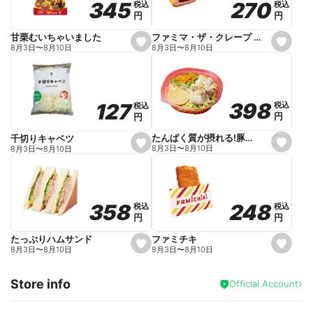
270
270
345
345
税込
税込
税込
税込
r
円
円
円
円
i
t
e
ファミマ・ザ・クレープ 生チョコ
甘栗むいちゃいました
s
s
8月3日
〜
8月10日
8月3日
〜
8月10日
e
e
t
t
f
f
a
a
v
v
o
o
398
398
127
127
税込
税込
税込
税込
r
r
円
円
円
円
i
i
t
t
e
e
たんぱく質が摂れる!豚しゃぶのパスタサラダ
千切りキャベツ
s
s
8月3日
〜
8月10日
8月3日
〜
8月10日
e
e
t
t
f
f
a
a
v
v
o
o
248
248
358
358
税込
税込
税込
税込
r
r
円
円
円
円
i
i
t
t
e
e
ファミチキ
たっぷりハムサンド
s
s
8月3日
〜
8月10日
8月3日
〜
8月10日
e
e
t
t
f
f
Store info
a
a
Official Account
v
v
o
o
r
r