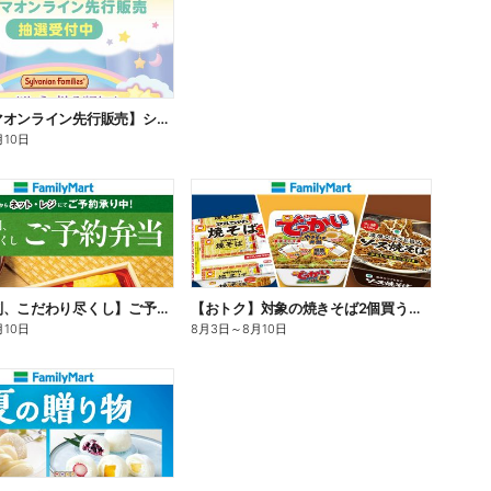
【ファミマオンライン先行販売】シルバニアファミリー
月10日
【旨さ格別、こだわり尽くし】ご予約弁当
【おトク】対象の焼きそば2個買うと100円引き!
月10日
8月3日
～
8月10日