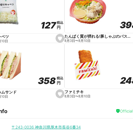
v
o
r
i
t
39
39
127
127
e
税込
税込
円
円
たんぱく質が摂れる!豚しゃぶのパスタサラダ
ャベツ
s
8月3日
〜
8月10日
月10日
e
t
f
a
v
o
r
i
t
24
24
358
358
e
税込
税込
円
円
ファミチキ
ハムサンド
s
8月3日
〜
8月10日
月10日
e
t
f
nfo
a
Officia
v
o
r
i
〒243-0036
神奈川県厚木市長谷6番34
t