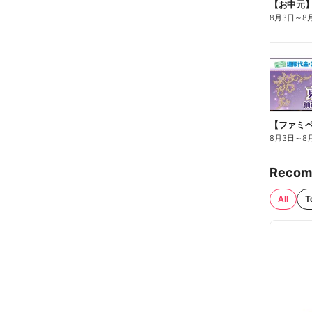
【お中元
8月3日
～
8
8月3日
～
8
Recom
All
T