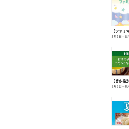
8月3日
～
8
8月3日
～
8