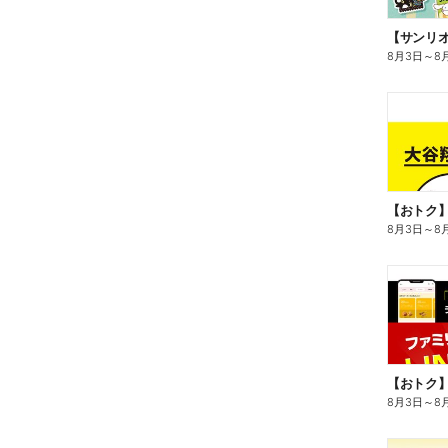
8月3日
～
8
8月3日
～
8
8月3日
～
8