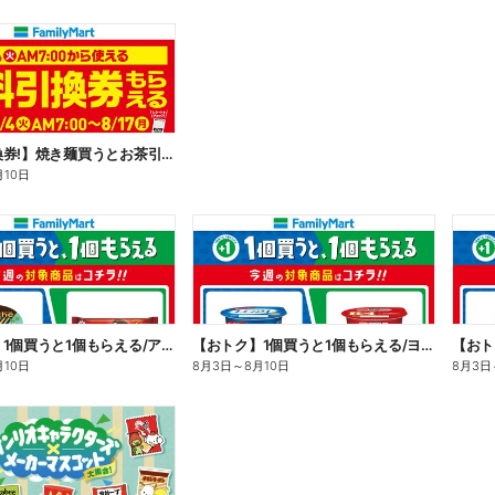
【無料引換券!】焼き麺買うとお茶引換券貰える!
月10日
【おトク】1個買うと1個もらえる/アイス
【おトク】1個買うと1個もらえる/ヨーグルト
【おト
月10日
8月3日
～
8月10日
8月3日