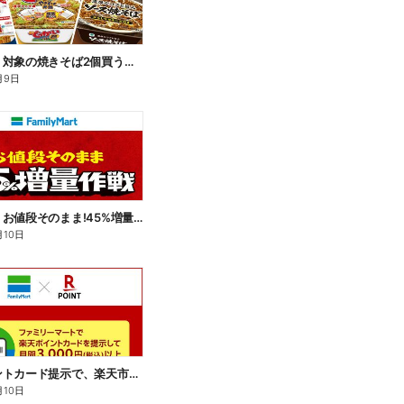
【おトク】対象の焼きそば2個買うと100円引き!
月9日
【おトク】お値段そのまま!45%増量作戦!
月10日
楽天ポイントカード提示で、楽天市場でのお買い物がおトクに!
月10日