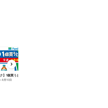
t
x
e
n
ク】1個買うと1個もらえる/麦茶
～
8月10日