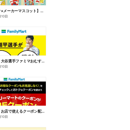
【サンリオ×メーカーマスコット】オリジナルグッズ貰える!
月10日
【おトク】大谷選手ファミマおむすび割
月10日
【おトク】お店で使えるクーポン配信中
月10日