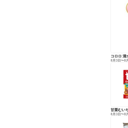
コロロ 清
8月3日
〜
8
甘栗むい
8月3日
〜
8