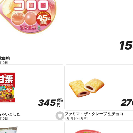
1
1
水白桃
月10日
27
27
345
345
税込
税込
円
円
ファミマ・ザ・クレープ 生チョコ
ちゃいました
s
8月3日
〜
8月10日
月10日
e
t
f
a