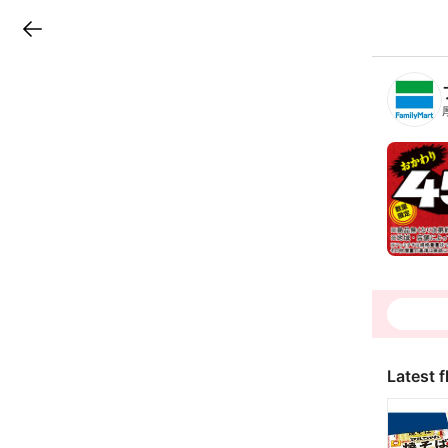
LINEチラシ
B
r
a
n
c
h
T
o
p
Latest f