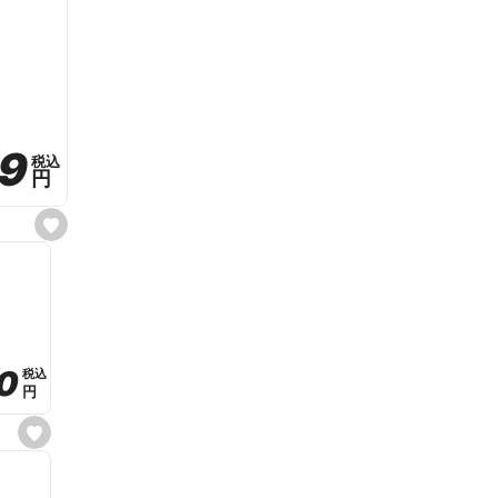
59
59
税込
税込
円
円
s
e
t
f
a
v
o
r
i
t
0
0
税込
税込
e
円
円
s
e
t
f
a