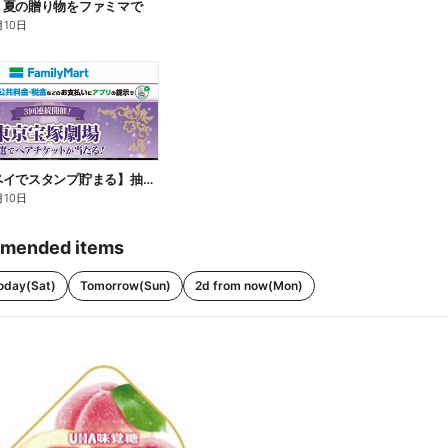
】夏の贈り物をファミマで
月10日
【ファミペイでスタンプ貯まる】抽選でペアチケットが当たる!
月10日
mended items
oday(Sat)
Tomorrow(Sun)
2d from now(Mon)