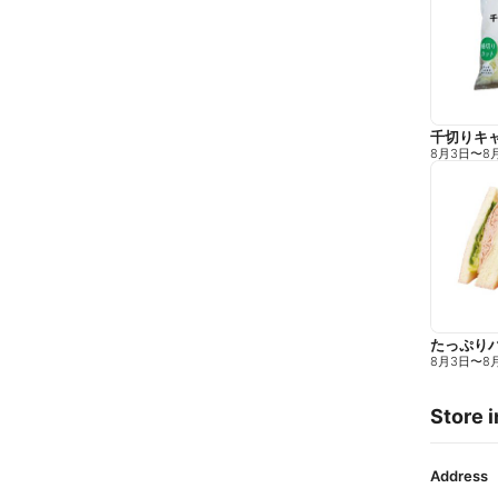
千切りキ
8月3日
〜
8
たっぷり
8月3日
〜
8
Store i
Address