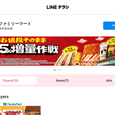
ファミリーマート
s
F
e
厚木長谷南
t
f
o
l
l
o
w
Flyers
(
15
)
Items
(
7
)
Info
lyers