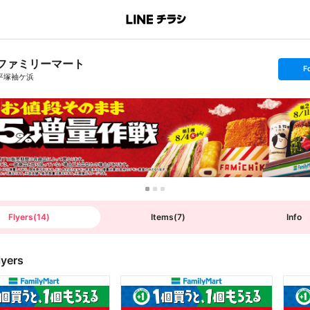
ファミリーマート
s
F
e
平塚袖ケ浜
t
f
o
l
l
o
w
Flyers
(
14
)
Items
(
7
)
Info
lyers