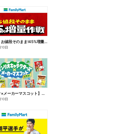
【おトク】お値段そのまま!45%増量作戦!
月10日
【サンリオ×メーカーマスコット】オリジナルグッズ貰える!
月10日