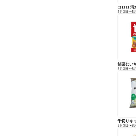
コロロ 清
8月3日
〜
8
甘栗むい
8月3日
〜
8
千切りキ
8月3日
〜
8