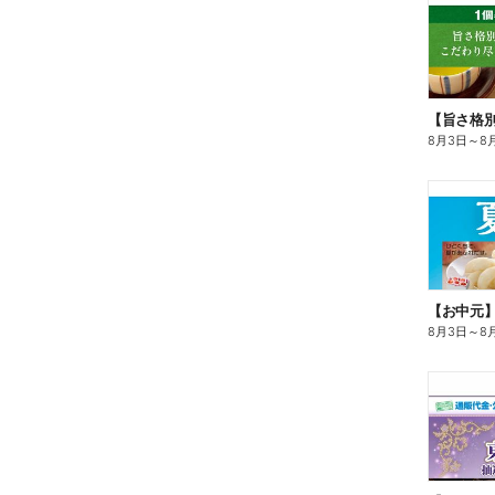
8月3日
～
8
【お中元
8月3日
～
8