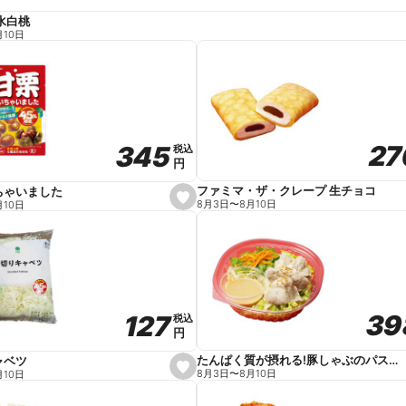
水白桃
月10日
27
27
345
345
税込
税込
円
円
ファミマ・ザ・クレープ 生チョコ
ちゃいました
s
8月3日
〜
8月10日
月10日
e
t
f
a
v
o
r
i
t
39
39
127
127
e
税込
税込
円
円
たんぱく質が摂れる!豚しゃぶのパスタサラダ
ャベツ
s
8月3日
〜
8月10日
月10日
e
t
f