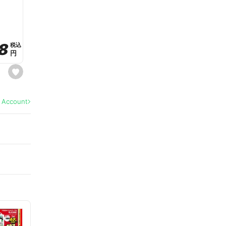
a
v
o
r
i
t
8
8
e
税込
税込
円
円
s
e
t
f
a
l Account
v
o
r
i
t
e