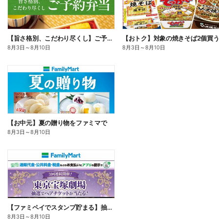
【旨さ格別、こだわり尽くし】ご予約弁当
8月3日
～
8月10日
8月3日
～
8月10日
【お中元】夏の贈り物をファミマで
8月3日
～
8月10日
【ファミペイでスタンプ貯まる】抽選でペアチケットが当たる!
8月3日
～
8月10日