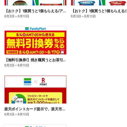
【おトク】1個買うと1個もらえる/アイス
8月3日
～
8月10日
8月3日
～
8月10日
【無料引換券!】焼き麺買うとお茶引換券貰える!
8月3日
～
8月10日
楽天ポイントカード提示で、楽天市場でのお買い物がおトクに!
8月3日
～
8月10日