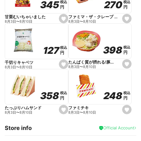
270
270
345
345
税込
税込
税込
税込
r
円
円
円
円
i
t
e
ファミマ・ザ・クレープ 生チョコ
甘栗むいちゃいました
s
s
8月3日
〜
8月10日
8月3日
〜
8月10日
e
e
t
t
f
f
a
a
v
v
o
o
398
398
127
127
税込
税込
税込
税込
r
r
円
円
円
円
i
i
t
t
e
e
たんぱく質が摂れる!豚しゃぶのパスタサラダ
千切りキャベツ
s
s
8月3日
〜
8月10日
8月3日
〜
8月10日
e
e
t
t
f
f
a
a
v
v
o
o
248
248
358
358
税込
税込
税込
税込
r
r
円
円
円
円
i
i
t
t
e
e
ファミチキ
たっぷりハムサンド
s
s
8月3日
〜
8月10日
8月3日
〜
8月10日
e
e
t
t
f
f
Store info
a
a
Official Account
v
v
o
o
r
r