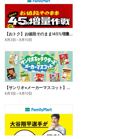
【おトク】お値段そのまま!45%増量作戦!
8月3日
～
8月10日
【サンリオ×メーカーマスコット】オリジナルグッズ貰える!
8月3日
～
8月10日