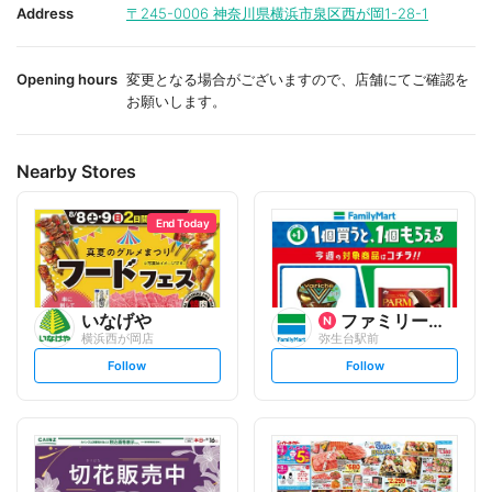
i
i
Address
〒245-0006
神奈川県横浜市泉区西が岡1-28-1
t
t
e
e
Opening hours
変更となる場合がございますので、店舗にてご確認を
お願いします。
Nearby Stores
End Today
いなげや
ファミリーマート
横浜西が岡店
弥生台駅前
s
s
Follow
Follow
e
e
t
t
f
f
o
o
l
l
l
l
o
o
w
w