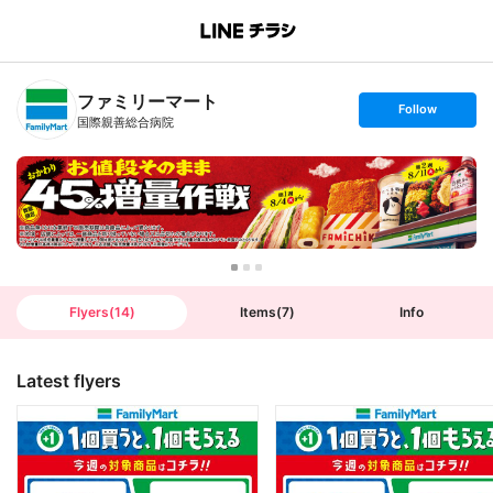
B
r
a
n
ファミリーマート
c
s
Follow
h
e
国際親善総合病院
T
t
o
f
p
o
l
l
o
w
Flyers
(
14
)
Items
(
7
)
Info
Latest flyers