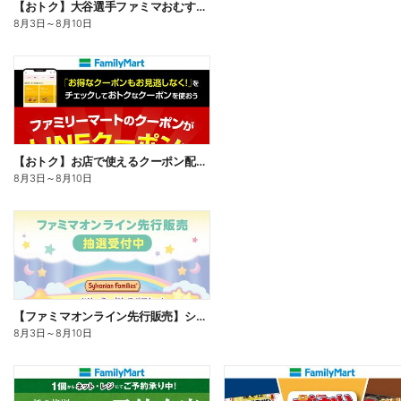
【おトク】大谷選手ファミマおむすび割
8月3日
～
8月10日
【おトク】お店で使えるクーポン配信中
8月3日
～
8月10日
【ファミマオンライン先行販売】シルバニアファミリー
8月3日
～
8月10日