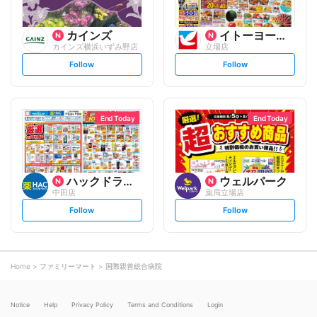
カインズ
イトーヨーカ堂
カインズ横浜いずみ野店
立場店
s
s
Follow
Follow
e
e
t
t
f
f
o
o
l
l
l
l
o
o
End Today
End Today
w
w
ハックドラッグ
ウェルパーク
中田店
薬局立場店
s
s
Follow
Follow
e
e
t
t
f
f
o
o
l
l
l
l
o
o
Home
ファミリーマート
国際親善総合病院
w
w
Notice
Help
Privacy Policy
Terms and Conditions
Login