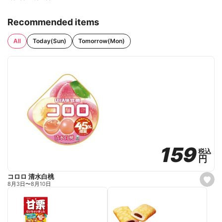
Recommended items
All
Today(Sun)
Tomorrow(Mon)
159
159
税込
税込
円
円
コロロ 清水白桃
s
8月3日
〜
8月10日
e
t
f
a
v
o