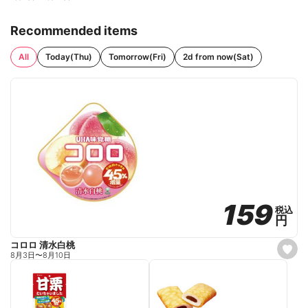
Recommended items
All
Today(Thu)
Tomorrow(Fri)
2d from now(Sat)
159
159
税込
税込
円
円
コロロ 清水白桃
s
8月3日
〜
8月10日
e
t
f
a
v
o