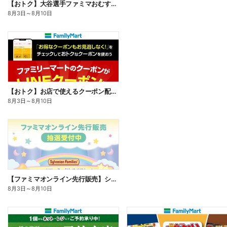
【おトク】大谷選手ファミマおむすび割
8月3日
～
8月10日
【おトク】お店で使えるクーポン配信中
8月3日
～
8月10日
【ファミマオンライン先行販売】シルバニアファミリー
8月3日
～
8月10日