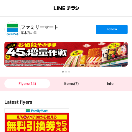
B
r
a
n
ファミリーマート
c
s
Follow
h
e
厚木宮の里
T
t
o
f
p
o
l
l
o
w
Flyers
(
14
)
Items
(
7
)
Info
Latest flyers