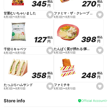
270
270
345
345
税込
税込
税込
税込
r
円
円
円
円
i
t
e
ファミマ・ザ・クレープ 生チョコ
甘栗むいちゃいました
s
s
8月3日
〜
8月10日
8月3日
〜
8月10日
e
e
t
t
f
f
a
a
v
v
o
o
398
398
127
127
税込
税込
税込
税込
r
r
円
円
円
円
i
i
t
t
e
e
たんぱく質が摂れる!豚しゃぶのパスタサラダ
千切りキャベツ
s
s
8月3日
〜
8月10日
8月3日
〜
8月10日
e
e
t
t
f
f
a
a
v
v
o
o
248
248
358
358
税込
税込
税込
税込
r
r
円
円
円
円
i
i
t
t
e
e
ファミチキ
たっぷりハムサンド
s
s
8月3日
〜
8月10日
8月3日
〜
8月10日
e
e
t
t
f
f
Store info
a
a
Official Account
v
v
o
o
r
r