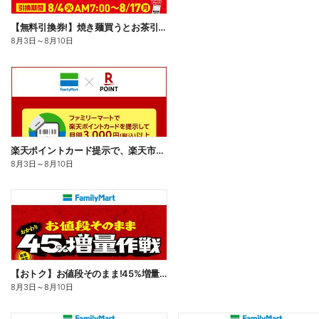
【無料引換券!】焼き麺買うとお茶引換券貰える!
8月3日
～
8月10日
楽天ポイントカード提示で、楽天市場でのお買い物がおトクに!
8月3日
～
8月10日
【おトク】お値段そのまま!45%増量作戦!
8月3日
～
8月10日