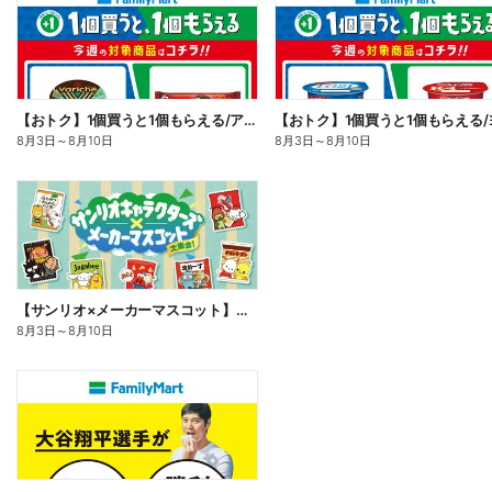
【おトク】1個買うと1個もらえる/アイス
8月3日
～
8月10日
8月3日
～
8月10日
【サンリオ×メーカーマスコット】オリジナルグッズ貰える!
8月3日
～
8月10日