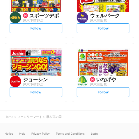
スポーツデポ
ウェルパーク
厚木下荻野店
厚木三田店
s
s
Follow
Follow
e
e
t
t
f
f
o
o
l
l
l
l
o
o
w
w
ジョーシン
いなげや
厚木下荻野店
厚木三田店
s
s
Follow
Follow
e
e
t
t
f
f
o
o
l
l
l
l
o
o
Home
ファミリーマート
厚木宮の里
w
w
Notice
Help
Privacy Policy
Terms and Conditions
Login