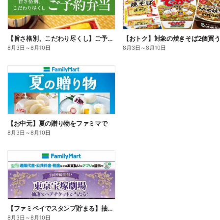
【旨さ格別、こだわり尽くし】ご予約弁当
8月3日
～
8月10日
8月3日
～
8月10日
【お中元】夏の贈り物をファミマで
8月3日
～
8月10日
【ファミペイでスタンプ貯まる】抽選でペアチケットが当たる!
8月3日
～
8月10日