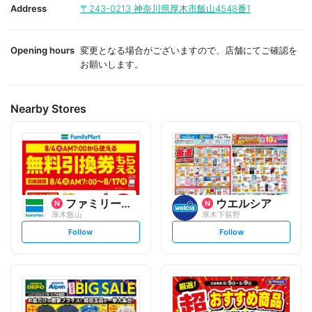
i
i
Address
〒243-0213
神奈川県厚木市飯山4548番1
t
t
e
e
Opening hours
変更となる場合がございますので、店舗にてご確認を
お願いします。
Nearby Stores
ファミリーマート
ウエルシア
厚木飯山
厚木下荻野
s
s
Follow
Follow
e
e
t
t
f
f
o
o
l
l
l
l
o
o
w
w