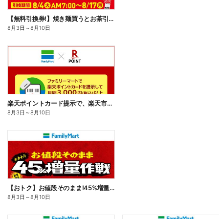
【無料引換券!】焼き麺買うとお茶引換券貰える!
8月3日
～
8月10日
楽天ポイントカード提示で、楽天市場でのお買い物がおトクに!
8月3日
～
8月10日
【おトク】お値段そのまま!45%増量作戦!
8月3日
～
8月10日