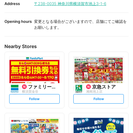
i
i
Address
〒238-0035
神奈川県横須賀市池上3-1-6
t
t
e
e
Opening hours
変更となる場合がございますので、店舗にてご確認を
お願いします。
Nearby Stores
ファミリーマート
京急ストア
横須賀金谷
湘南池上店
s
s
Follow
Follow
e
e
t
t
f
f
o
o
l
l
l
l
o
o
w
w