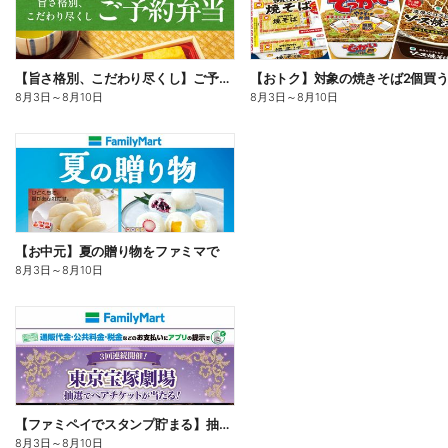
【旨さ格別、こだわり尽くし】ご予約弁当
8月3日
～
8月10日
8月3日
～
8月10日
【お中元】夏の贈り物をファミマで
8月3日
～
8月10日
【ファミペイでスタンプ貯まる】抽選でペアチケットが当たる!
8月3日
～
8月10日