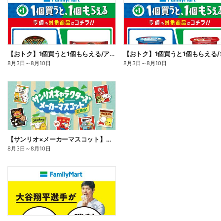
【おトク】1個買うと1個もらえる/アイス
8月3日
～
8月10日
8月3日
～
8月10日
【サンリオ×メーカーマスコット】オリジナルグッズ貰える!
8月3日
～
8月10日