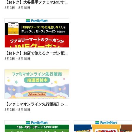
【おトク】大谷選手ファミマおむすび割
8月3日
～
8月10日
【おトク】お店で使えるクーポン配信中
8月3日
～
8月10日
【ファミマオンライン先行販売】シルバニアファミリー
8月3日
～
8月10日