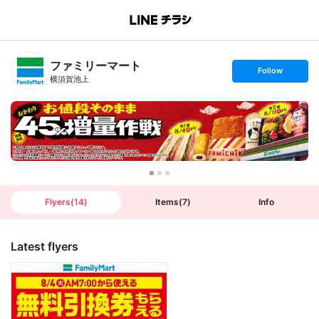
B
r
a
n
ファミリーマート
c
s
Follow
h
e
横須賀池上
T
t
o
f
p
o
l
l
o
w
Flyers
(
14
)
Items
(
7
)
Info
Latest flyers