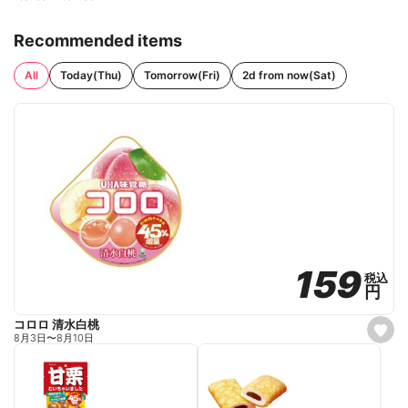
Recommended items
All
Today(Thu)
Tomorrow(Fri)
2d from now(Sat)
159
159
税込
税込
円
円
コロロ 清水白桃
s
8月3日
〜
8月10日
e
t
f
a
v
o