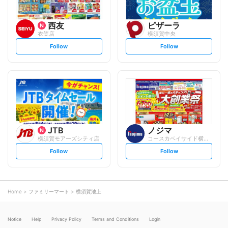
西友
ピザーラ
衣笠店
横須賀中央
s
s
Follow
Follow
e
e
t
t
f
f
o
o
l
l
l
l
o
o
w
w
JTB
ノジマ
横須賀モアーズシティ店
コースカベイサイド横須賀店
s
s
Follow
Follow
e
e
t
t
f
f
o
o
l
l
l
l
o
o
Home
ファミリーマート
横須賀池上
w
w
Notice
Help
Privacy Policy
Terms and Conditions
Login