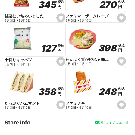
270
270
345
345
税込
税込
税込
税込
r
円
円
円
円
i
t
e
ファミマ・ザ・クレープ 生チョコ
甘栗むいちゃいました
s
s
8月3日
〜
8月10日
8月3日
〜
8月10日
e
e
t
t
f
f
a
a
v
v
o
o
398
398
127
127
税込
税込
税込
税込
r
r
円
円
円
円
i
i
t
t
e
e
たんぱく質が摂れる!豚しゃぶのパスタサラダ
千切りキャベツ
s
s
8月3日
〜
8月10日
8月3日
〜
8月10日
e
e
t
t
f
f
a
a
v
v
o
o
248
248
358
358
税込
税込
税込
税込
r
r
円
円
円
円
i
i
t
t
e
e
ファミチキ
たっぷりハムサンド
s
s
8月3日
〜
8月10日
8月3日
〜
8月10日
e
e
t
t
f
f
Store info
a
a
Official Account
v
v
o
o
r
r