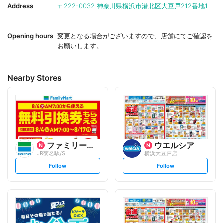
i
i
Address
〒222-0032
神奈川県横浜市港北区大豆戸212番地1
t
t
e
e
Opening hours
変更となる場合がございますので、店舗にてご確認を
お願いします。
Nearby Stores
ファミリーマート
ウエルシア
JR菊名駅/S
横浜大豆戸店
s
s
Follow
Follow
e
e
t
t
f
f
o
o
l
l
l
l
o
o
w
w