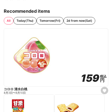
Recommended items
All
Today(Thu)
Tomorrow(Fri)
2d from now(Sat)
159
159
税込
税込
円
円
コロロ 清水白桃
s
8月3日
〜
8月10日
e
t
f
a
v
o