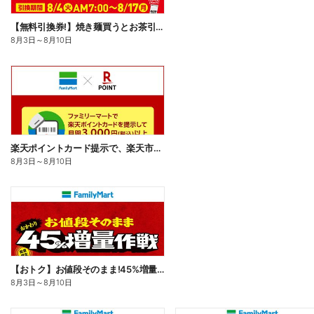
【無料引換券!】焼き麺買うとお茶引換券貰える!
8月3日
～
8月10日
楽天ポイントカード提示で、楽天市場でのお買い物がおトクに!
8月3日
～
8月10日
【おトク】お値段そのまま!45%増量作戦!
8月3日
～
8月10日