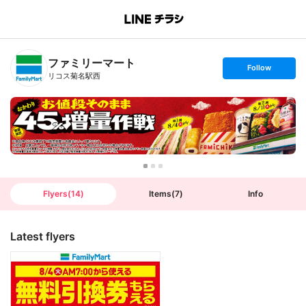
B
r
a
n
ファミリーマート
c
s
Follow
h
e
リコス菊名駅西
T
t
o
f
p
o
l
l
o
w
Flyers
(
14
)
Items
(
7
)
Info
Latest flyers