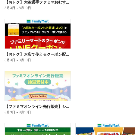
【おトク】大谷選手ファミマおむすび割
8月3日
～
8月10日
【おトク】お店で使えるクーポン配信中
8月3日
～
8月10日
【ファミマオンライン先行販売】シルバニアファミリー
8月3日
～
8月10日