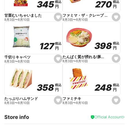
270
270
345
345
税込
税込
税込
税込
r
円
円
円
円
i
t
e
ファミマ・ザ・クレープ 生チョコ
甘栗むいちゃいました
s
s
8月3日
〜
8月10日
8月3日
〜
8月10日
e
e
t
t
f
f
a
a
v
v
o
o
398
398
127
127
税込
税込
税込
税込
r
r
円
円
円
円
i
i
t
t
e
e
たんぱく質が摂れる!豚しゃぶのパスタサラダ
千切りキャベツ
s
s
8月3日
〜
8月10日
8月3日
〜
8月10日
e
e
t
t
f
f
a
a
v
v
o
o
248
248
358
358
税込
税込
税込
税込
r
r
円
円
円
円
i
i
t
t
e
e
ファミチキ
たっぷりハムサンド
s
s
8月3日
〜
8月10日
8月3日
〜
8月10日
e
e
t
t
f
f
Store info
a
a
Official Account
v
v
o
o
r
r