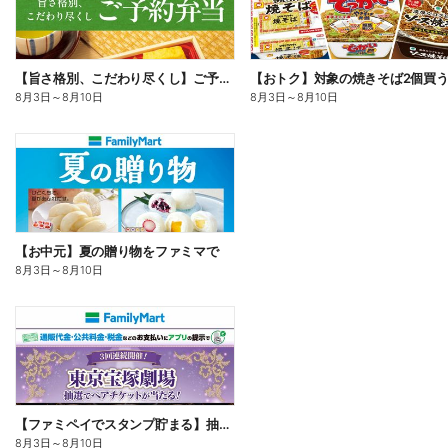
【旨さ格別、こだわり尽くし】ご予約弁当
8月3日
～
8月10日
8月3日
～
8月10日
【お中元】夏の贈り物をファミマで
8月3日
～
8月10日
【ファミペイでスタンプ貯まる】抽選でペアチケットが当たる!
8月3日
～
8月10日