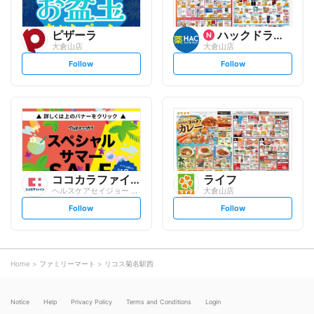
ピザーラ
ハックドラッグ
大倉山店
大倉山店
s
s
Follow
Follow
e
e
t
t
f
f
o
o
l
l
l
l
o
o
w
w
ココカラファイン
ライフ
ヘルスケアセイジョー 妙蓮寺店
大倉山店
s
s
Follow
Follow
e
e
t
t
f
f
o
o
l
l
l
l
o
o
Home
ファミリーマート
リコス菊名駅西
w
w
Notice
Help
Privacy Policy
Terms and Conditions
Login