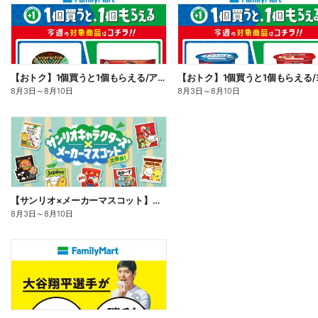
【おトク】1個買うと1個もらえる/アイス
8月3日
～
8月10日
8月3日
～
8月10日
【サンリオ×メーカーマスコット】オリジナルグッズ貰える!
8月3日
～
8月10日