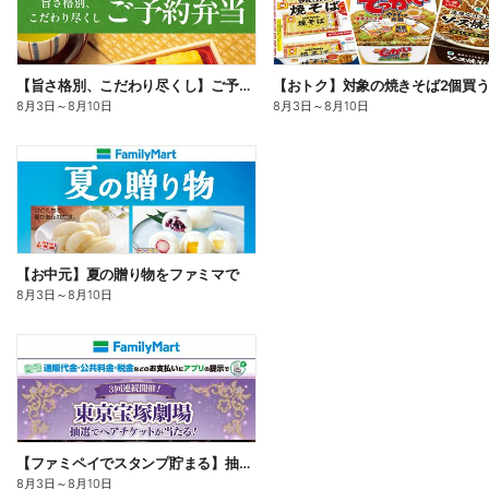
【旨さ格別、こだわり尽くし】ご予約弁当
8月3日
～
8月10日
8月3日
～
8月10日
【お中元】夏の贈り物をファミマで
8月3日
～
8月10日
【ファミペイでスタンプ貯まる】抽選でペアチケットが当たる!
8月3日
～
8月10日