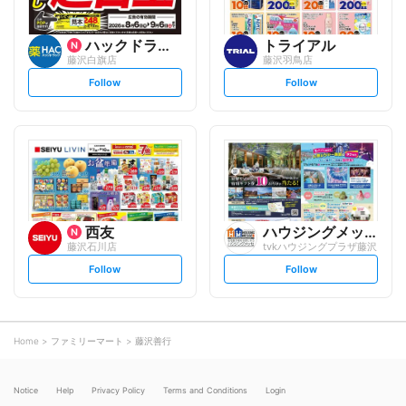
ハックドラッグ
トライアル
藤沢白旗店
藤沢羽鳥店
s
s
Follow
Follow
e
e
t
t
f
f
o
o
l
l
l
l
o
o
w
w
西友
ハウジングメッセ
藤沢石川店
tvkハウジングプラザ藤沢
s
s
Follow
Follow
e
e
t
t
f
f
o
o
l
l
l
l
o
o
Home
ファミリーマート
藤沢善行
w
w
Notice
Help
Privacy Policy
Terms and Conditions
Login