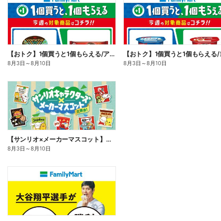
【おトク】1個買うと1個もらえる/アイス
8月3日
～
8月10日
8月3日
～
8月10日
【サンリオ×メーカーマスコット】オリジナルグッズ貰える!
8月3日
～
8月10日