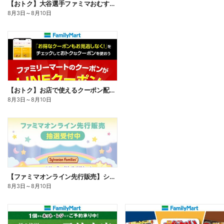
【おトク】大谷選手ファミマおむすび割
8月3日
～
8月10日
【おトク】お店で使えるクーポン配信中
8月3日
～
8月10日
【ファミマオンライン先行販売】シルバニアファミリー
8月3日
～
8月10日