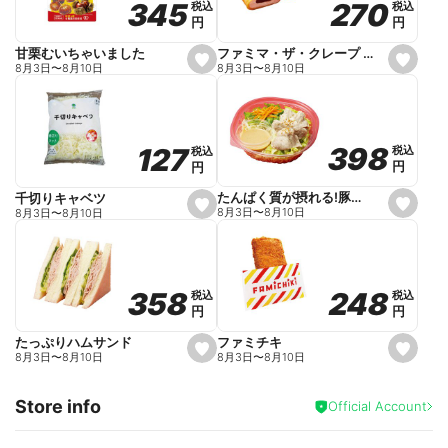
270
270
345
345
税込
税込
税込
税込
r
円
円
円
円
i
t
e
ファミマ・ザ・クレープ 生チョコ
甘栗むいちゃいました
s
s
8月3日
〜
8月10日
8月3日
〜
8月10日
e
e
t
t
f
f
a
a
v
v
o
o
398
398
127
127
税込
税込
税込
税込
r
r
円
円
円
円
i
i
t
t
e
e
たんぱく質が摂れる!豚しゃぶのパスタサラダ
千切りキャベツ
s
s
8月3日
〜
8月10日
8月3日
〜
8月10日
e
e
t
t
f
f
a
a
v
v
o
o
248
248
358
358
税込
税込
税込
税込
r
r
円
円
円
円
i
i
t
t
e
e
ファミチキ
たっぷりハムサンド
s
s
8月3日
〜
8月10日
8月3日
〜
8月10日
e
e
t
t
f
f
Store info
a
a
Official Account
v
v
o
o
r
r