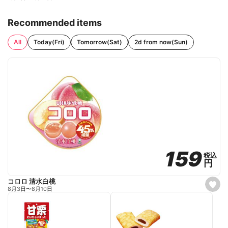
Recommended items
All
Today(Fri)
Tomorrow(Sat)
2d from now(Sun)
159
159
税込
税込
円
円
コロロ 清水白桃
s
8月3日
〜
8月10日
e
t
f
a
v
o