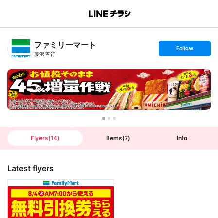
B
r
a
n
ファミリーマート
c
s
Follow
h
e
藤沢善行
T
t
o
f
p
o
l
l
o
w
Flyers
(
14
)
Items
(
7
)
Info
Latest flyers