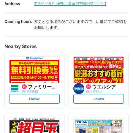
i
i
Address
〒251-0871
神奈川県藤沢市善行2丁目1-1
t
t
e
e
Opening hours
変更となる場合がございますので、店舗にてご確認を
お願いします。
Nearby Stores
ファミリーマート
ウエルシア
善行駅東口
藤沢善行店
s
s
Follow
Follow
e
e
t
t
f
f
o
o
l
l
l
l
o
o
w
w