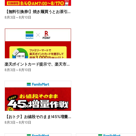
【無料引換券!】焼き麺買うとお茶引換券貰える!
8月3日
～
8月10日
楽天ポイントカード提示で、楽天市場でのお買い物がおトクに!
8月3日
～
8月10日
【おトク】お値段そのまま!45%増量作戦!
8月3日
～
8月10日