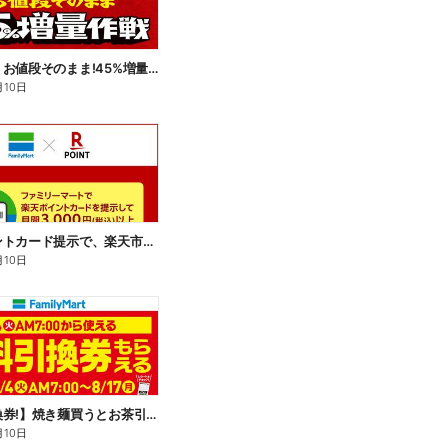
【おトク】お値段そのまま!45%増量作戦!
月10日
楽天ポイントカード提示で、楽天市場でのお買い物がおトクに!
月10日
【無料引換券!】焼き麺買うとお茶引換券貰える!
月10日