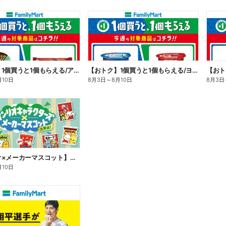
【おトク】1個買うと1個もらえる/アイス
【おトク】1個買うと1個もらえる/ヨーグルト
【おト
月10日
8月3日
～
8月10日
8月3日
【サンリオ×メーカーマスコット】オリジナルグッズ貰える!
月10日