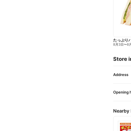
たっぷり
8月3日
〜
8
Store i
Address
Opening 
Nearby 