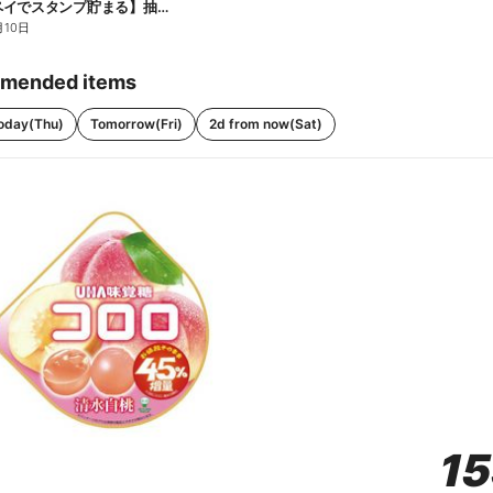
【ファミペイでスタンプ貯まる】抽選でペアチケットが当たる!
月10日
mended items
oday(Thu)
Tomorrow(Fri)
2d from now(Sat)
1
1