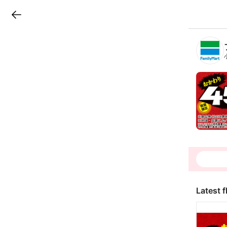
LINEチラシ
B
r
a
n
c
h
T
o
p
Latest f