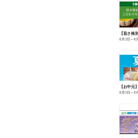
8月3日
～
8
【お中元
8月3日
～
8