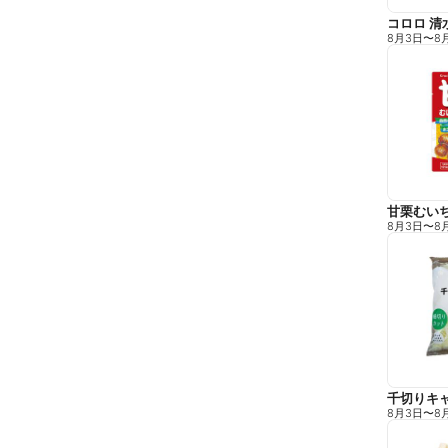
コロロ 清
8月3日
〜
8
甘栗むい
8月3日
〜
8
千切りキ
8月3日
〜
8