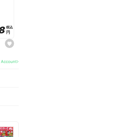
a
v
o
r
i
t
8
8
e
税込
税込
円
円
s
e
t
f
a
l Account
v
o
r
i
t
e