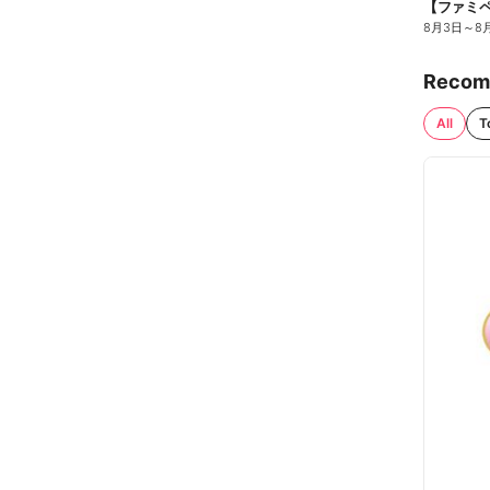
8月3日
～
8
Recom
All
T