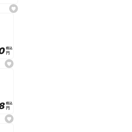
s
e
t
f
a
v
o
r
i
t
0
0
税込
税込
e
円
円
s
e
t
f
a
v
o
r
i
t
8
8
e
税込
税込
円
円
s
e
t
f