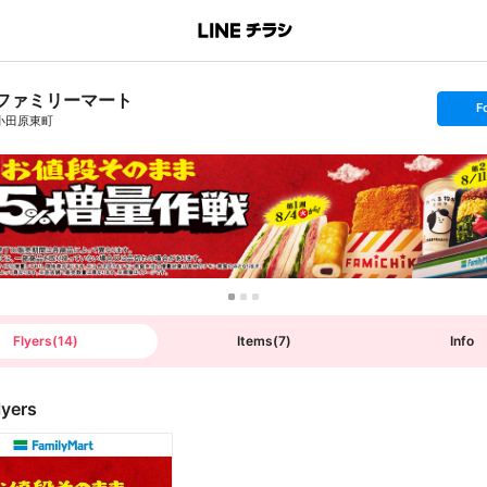
ファミリーマート
s
F
e
小田原東町
t
f
o
l
l
o
w
Flyers
(
14
)
Items
(
7
)
Info
lyers