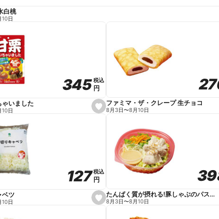
水白桃
月10日
27
27
345
345
税込
税込
円
円
ファミマ・ザ・クレープ 生チョコ
ちゃいました
s
8月3日
〜
8月10日
月10日
e
t
f
a
v
o
r
i
t
39
39
127
127
e
税込
税込
円
円
たんぱく質が摂れる!豚しゃぶのパスタサラダ
ャベツ
s
8月3日
〜
8月10日
月10日
e
t
f