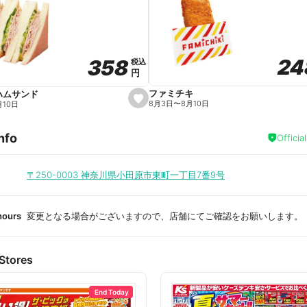
a
v
o
r
i
t
24
24
358
358
e
税込
税込
円
円
ファミチキ
ハムサンド
s
8月3日
〜
8月10日
月10日
e
t
f
nfo
a
Officia
v
o
r
i
〒250-0003
神奈川県小田原市東町一丁目7番9号
t
e
hours
変更となる場合がございますので、店舗にてご確認をお願いします。
Stores
End Today