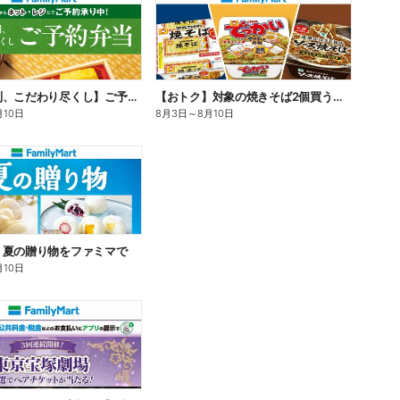
【旨さ格別、こだわり尽くし】ご予約弁当
【おトク】対象の焼きそば2個買うと100円引き!
月10日
8月3日
～
8月10日
】夏の贈り物をファミマで
月10日