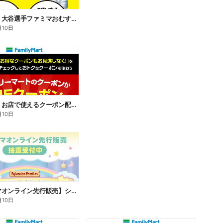
【おトク】大谷選手ファミマおむすび割
月10日
【おトク】お店で使えるクーポン配信中
月10日
【ファミマオンライン先行販売】シルバニアファミリー
月10日