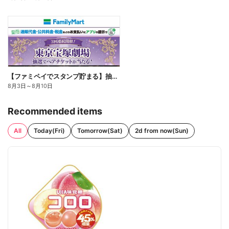
【ファミペイでスタンプ貯まる】抽選でペアチケットが当たる!
8月3日
～
8月10日
Recommended items
All
Today(Fri)
Tomorrow(Sat)
2d from now(Sun)