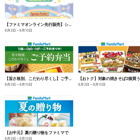
【ファミマオンライン先行販売】シルバニアファミリー
8月3日
～
8月10日
【旨さ格別、こだわり尽くし】ご予約弁当
8月3日
～
8月10日
8月3日
～
8月10日
【お中元】夏の贈り物をファミマで
8月3日
～
8月10日