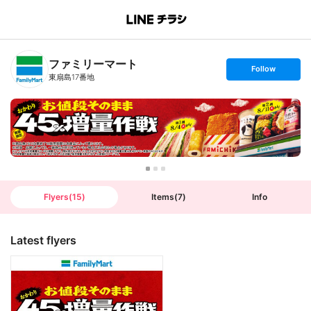
B
r
a
n
ファミリーマート
c
s
Follow
h
e
東扇島17番地
T
t
o
f
p
o
l
l
o
w
Flyers
(
15
)
Items
(
7
)
Info
Latest flyers