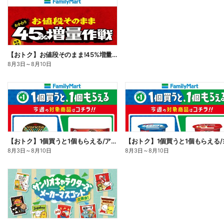
【おトク】お値段そのまま!45%増量作戦!
8月3日
～
8月10日
【おトク】1個買うと1個もらえる/アイス
8月3日
～
8月10日
8月3日
～
8月10日