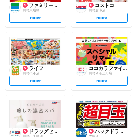
ファミリーマート
コストコ
川崎東扇島
川崎倉庫店
s
s
Follow
Follow
e
e
t
t
f
f
o
o
l
l
l
l
o
o
w
w
ライフ
ココカラファイン
川崎桜本店
川崎四谷上町店
s
s
Follow
Follow
e
e
t
t
f
f
o
o
l
l
l
l
o
o
w
w
ドラッグセイムス
ハックドラッグ
川崎出来野店
大島店