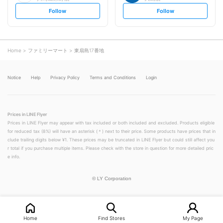
s
s
Follow
Follow
e
e
t
t
f
f
o
o
l
l
l
l
o
o
Home
ファミリーマート
東扇島17番地
w
w
Notice
Help
Privacy Policy
Terms and Conditions
Login
Prices in LINE Flyer
Prices in LINE Flyer may appear with tax included or both included and excluded. Products eligible
for reduced tax (8%) will have an asterisk (＊) next to their price. Some products have prices that in
clude trailing digits below ¥1. These prices may be truncated in LINE Flyer but could still affect you
r total if you purchase multiple items. Please check with the store in question for more detailed pric
e info.
©
LY Corporation
Home
Find Stores
My Page