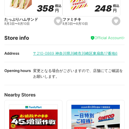
o
o
248
248
358
358
税込
税込
税込
税込
r
r
円
円
円
円
i
i
t
t
e
e
ファミチキ
たっぷりハムサンド
s
s
8月3日
〜
8月10日
8月3日
〜
8月10日
e
e
t
t
f
f
Store info
a
a
Official Account
v
v
o
o
r
r
i
i
Address
〒210-0869
神奈川県川崎市川崎区東扇島17番地6
t
t
e
e
Opening hours
変更となる場合がございますので、店舗にてご確認を
お願いします。
Nearby Stores