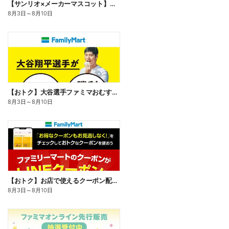
【サンリオ×メーカーマスコット】オリジナルグッズ貰える!
8月3日
～
8月10日
【おトク】大谷選手ファミマおむすび割
8月3日
～
8月10日
【おトク】お店で使えるクーポン配信中
8月3日
～
8月10日