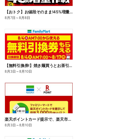
【おトク】お値段そのまま!45%増量作戦!
8月7日
～
8月8日
【無料引換券!】焼き麺買うとお茶引換券貰える!
8月3日
～
8月10日
楽天ポイントカード提示で、楽天市場でのお買い物がおトクに!
8月3日
～
8月10日