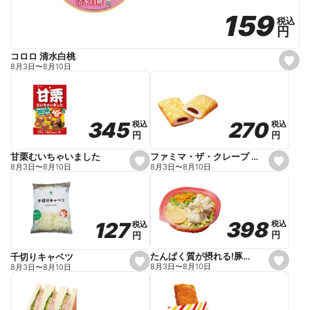
159
159
税込
税込
円
円
コロロ 清水白桃
s
8月3日
〜
8月10日
e
t
f
a
v
o
270
270
345
345
税込
税込
税込
税込
r
円
円
円
円
i
t
e
ファミマ・ザ・クレープ 生チョコ
甘栗むいちゃいました
s
s
8月3日
〜
8月10日
8月3日
〜
8月10日
e
e
t
t
f
f
a
a
v
v
o
o
398
398
127
127
税込
税込
税込
税込
r
r
円
円
円
円
i
i
t
t
e
e
たんぱく質が摂れる!豚しゃぶのパスタサラダ
千切りキャベツ
s
s
8月3日
〜
8月10日
8月3日
〜
8月10日
e
e
t
t
f
f
a
a
v
v