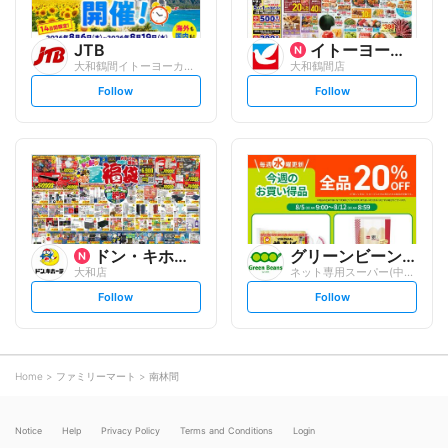
JTB
イトーヨーカ堂
大和鶴間イトーヨーカドー店
大和鶴間店
s
s
Follow
Follow
e
e
t
t
f
f
o
o
l
l
l
l
o
o
w
w
ドン・キホーテ
グリーンビーンズ
大和店
ネット専用スーパー(中央林間営業所)
s
s
Follow
Follow
e
e
t
t
f
f
o
o
l
l
l
l
o
o
Home
ファミリーマート
南林間
w
w
Notice
Help
Privacy Policy
Terms and Conditions
Login