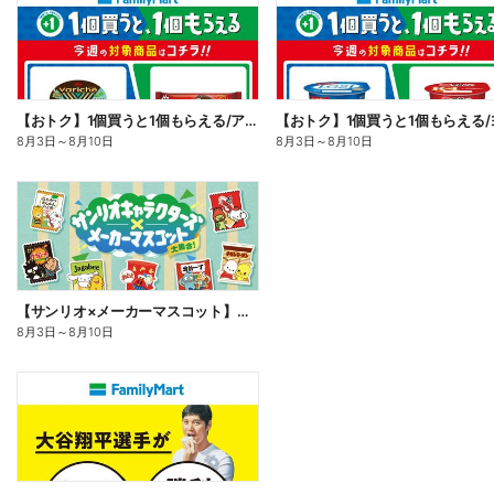
【おトク】1個買うと1個もらえる/アイス
8月3日
～
8月10日
8月3日
～
8月10日
【サンリオ×メーカーマスコット】オリジナルグッズ貰える!
8月3日
～
8月10日