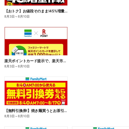
【おトク】お値段そのまま!45%増量作戦!
8月3日
～
8月10日
楽天ポイントカード提示で、楽天市場でのお買い物がおトクに!
8月3日
～
8月10日
【無料引換券!】焼き麺買うとお茶引換券貰える!
8月3日
～
8月10日