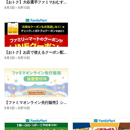
【おトク】大谷選手ファミマおむすび割
8月3日
～
8月10日
【おトク】お店で使えるクーポン配信中
8月3日
～
8月10日
【ファミマオンライン先行販売】シルバニアファミリー
8月3日
～
8月10日