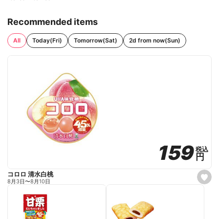
Recommended items
All
Today(Fri)
Tomorrow(Sat)
2d from now(Sun)
159
159
税込
税込
円
円
コロロ 清水白桃
s
8月3日
〜
8月10日
e
t
f
a
v
o