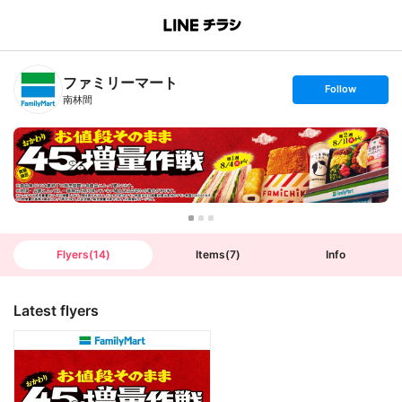
B
r
a
n
ファミリーマート
c
s
Follow
h
e
南林間
T
t
o
f
p
o
l
l
o
w
Flyers
(
14
)
Items
(
7
)
Info
Latest flyers