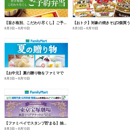
【旨さ格別、こだわり尽くし】ご予約弁当
8月3日
～
8月10日
8月3日
～
8月10日
【お中元】夏の贈り物をファミマで
8月3日
～
8月10日
【ファミペイでスタンプ貯まる】抽選でペアチケットが当たる!
8月3日
～
8月10日