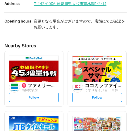
i
i
Address
〒242-0006
神奈川県大和市南林間1-2-14
t
t
e
e
Opening hours
変更となる場合がございますので、店舗にてご確認を
お願いします。
Nearby Stores
ファミリーマート
ココカラファイン
南林間駅前
くすりセイジョー 南林間店
s
s
Follow
Follow
e
e
t
t
f
f
o
o
l
l
l
l
o
o
w
w