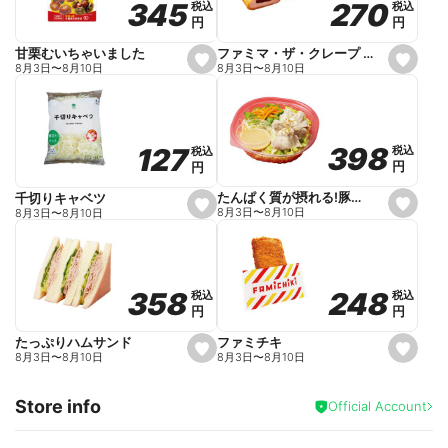
270
270
345
345
税込
税込
税込
税込
r
円
円
円
円
i
t
e
ファミマ・ザ・クレープ 生チョコ
甘栗むいちゃいました
s
s
8月3日
〜
8月10日
8月3日
〜
8月10日
e
e
t
t
f
f
a
a
v
v
o
o
398
398
127
127
税込
税込
税込
税込
r
r
円
円
円
円
i
i
t
t
e
e
たんぱく質が摂れる!豚しゃぶのパスタサラダ
千切りキャベツ
s
s
8月3日
〜
8月10日
8月3日
〜
8月10日
e
e
t
t
f
f
a
a
v
v
o
o
248
248
358
358
税込
税込
税込
税込
r
r
円
円
円
円
i
i
t
t
e
e
ファミチキ
たっぷりハムサンド
s
s
8月3日
〜
8月10日
8月3日
〜
8月10日
e
e
t
t
f
f
Store info
a
a
Official Account
v
v
o
o
r
r