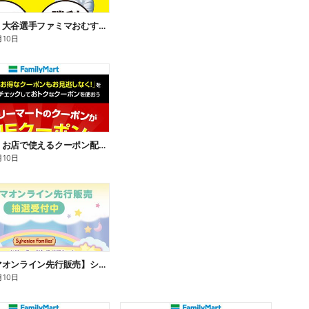
【おトク】大谷選手ファミマおむすび割
月10日
【おトク】お店で使えるクーポン配信中
月10日
【ファミマオンライン先行販売】シルバニアファミリー
月10日