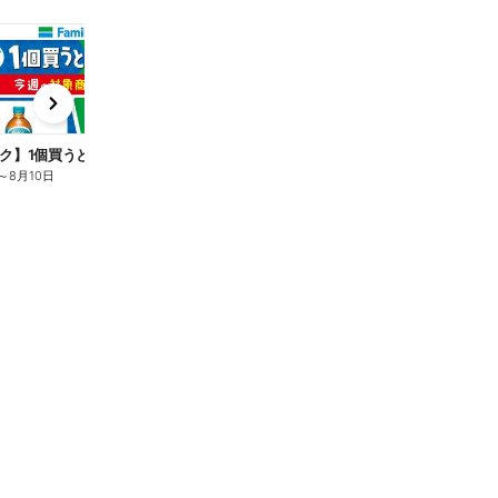
t
x
e
n
ク】1個買うと1個もらえる/麦茶
～
8月10日