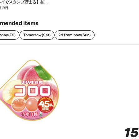
【ファミペイでスタンプ貯まる】抽選でペアチケットが当たる!
月10日
mended items
oday(Fri)
Tomorrow(Sat)
2d from now(Sun)
1
1