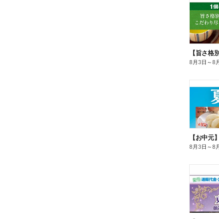
8月3日
～
8
【お中元
8月3日
～
8