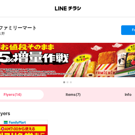
ファミリーマート
s
F
e
久野
t
f
o
l
l
o
w
Flyers
(
14
)
Items
(
7
)
Info
lyers