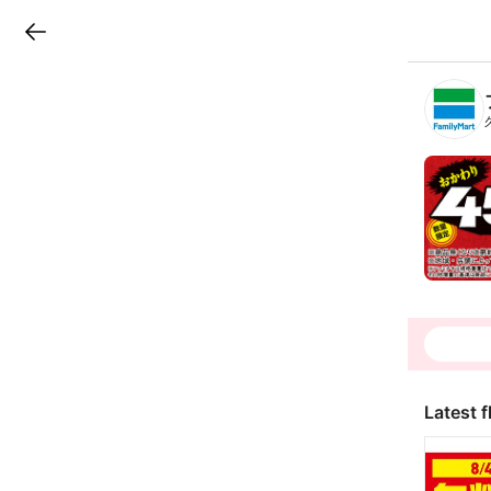
LINEチラシ
B
r
a
n
c
h
T
o
p
Latest f