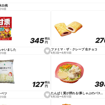
水白桃
月10日
27
27
345
345
税込
税込
円
円
ファミマ・ザ・クレープ 生チョコ
ちゃいました
s
8月3日
〜
8月10日
月10日
e
t
f
a
v
o
r
i
t
39
39
127
127
e
税込
税込
円
円
たんぱく質が摂れる!豚しゃぶのパスタサラダ
ャベツ
s
8月3日
〜
8月10日
月10日
e
t
f