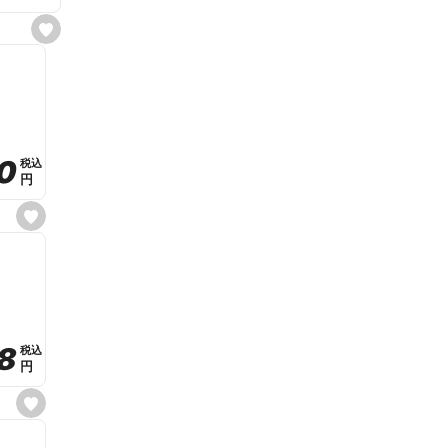
s
e
t
f
a
v
o
r
i
t
0
0
税込
税込
e
円
円
s
e
t
f
a
v
o
r
i
t
8
8
e
税込
税込
円
円
s
e
t
f