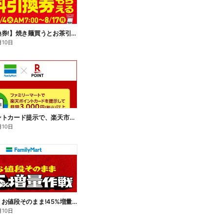
【無料引換券!】焼き麺買うとお茶引換券貰える!
月10日
楽天ポイントカード提示で、楽天市場でのお買い物がおトクに!
月10日
【おトク】お値段そのまま!45%増量作戦!
月10日