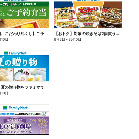
【旨さ格別、こだわり尽くし】ご予約弁当
【おトク】対象の焼きそば2個買うと100円引き!
月10日
8月3日
～
8月10日
】夏の贈り物をファミマで
月10日