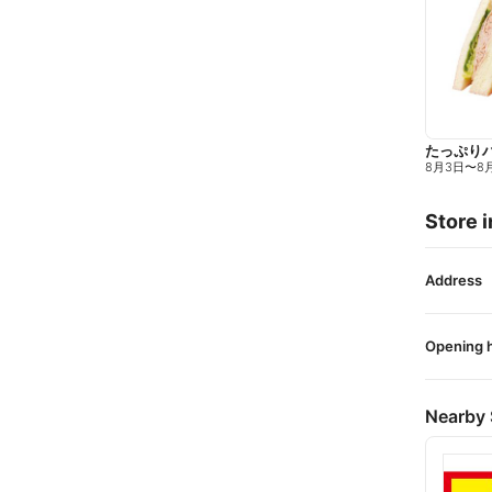
たっぷり
8月3日
〜
8
Store i
Address
Opening 
Nearby 