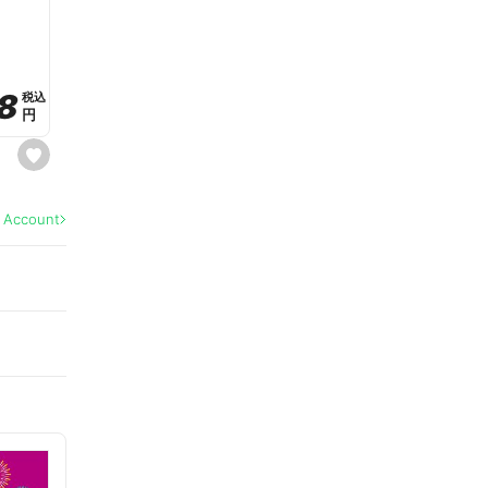
a
v
o
r
i
t
8
8
e
税込
税込
円
円
s
e
t
f
a
l Account
v
o
r
i
t
e