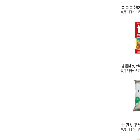
コロロ 清
8月3日
〜
8
甘栗むい
8月3日
〜
8
千切りキ
8月3日
〜
8