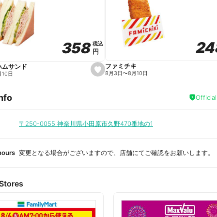
a
v
o
r
i
t
24
24
358
358
e
税込
税込
円
円
ファミチキ
ハムサンド
s
8月3日
〜
8月10日
月10日
e
t
f
nfo
a
Officia
v
o
r
i
〒250-0055
神奈川県小田原市久野470番地の1
t
e
hours
変更となる場合がございますので、店舗にてご確認をお願いします。
Stores