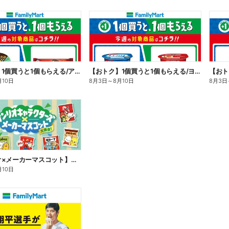
【おトク】1個買うと1個もらえる/アイス
【おトク】1個買うと1個もらえる/ヨーグルト
【おト
月10日
8月3日
～
8月10日
8月3日
【サンリオ×メーカーマスコット】オリジナルグッズ貰える!
月10日