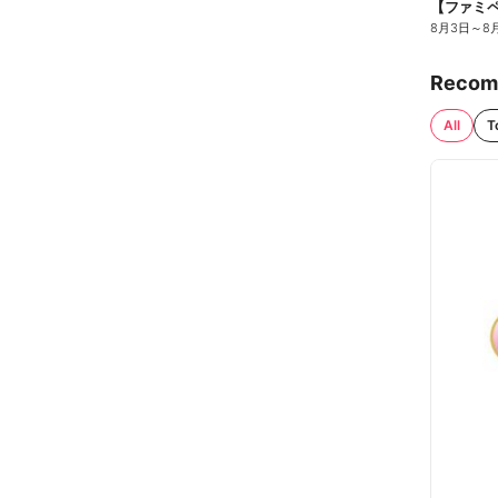
8月3日
～
8
Recom
All
T