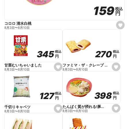
159
159
税込
税込
円
円
コロロ 清水白桃
s
8月3日
〜
8月10日
e
t
f
a
v
o
270
270
345
345
税込
税込
税込
税込
r
円
円
円
円
i
t
e
ファミマ・ザ・クレープ 生チョコ
甘栗むいちゃいました
s
s
8月3日
〜
8月10日
8月3日
〜
8月10日
e
e
t
t
f
f
a
a
v
v
o
o
398
398
127
127
税込
税込
税込
税込
r
r
円
円
円
円
i
i
t
t
e
e
たんぱく質が摂れる!豚しゃぶのパスタサラダ
千切りキャベツ
s
s
8月3日
〜
8月10日
8月3日
〜
8月10日
e
e
t
t
f
f
a
a
v
v