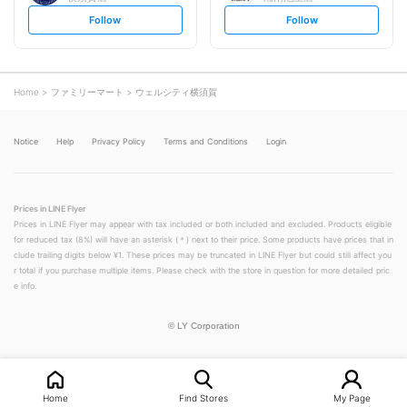
s
s
Follow
Follow
e
e
t
t
f
f
o
o
l
l
l
l
o
o
Home
ファミリーマート
ウェルシティ横須賀
w
w
Notice
Help
Privacy Policy
Terms and Conditions
Login
Prices in LINE Flyer
Prices in LINE Flyer may appear with tax included or both included and excluded. Products eligible
for reduced tax (8%) will have an asterisk (＊) next to their price. Some products have prices that in
clude trailing digits below ¥1. These prices may be truncated in LINE Flyer but could still affect you
r total if you purchase multiple items. Please check with the store in question for more detailed pric
e info.
©
LY Corporation
Home
Find Stores
My Page