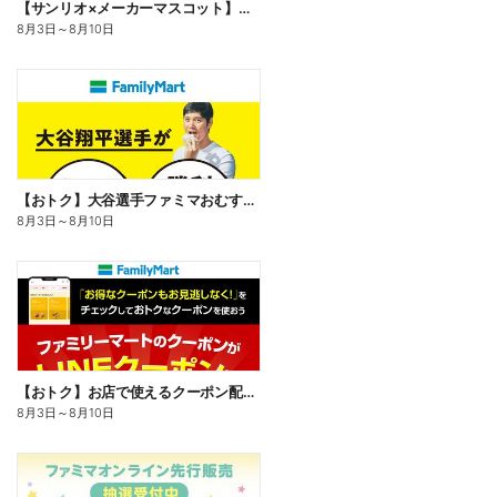
【サンリオ×メーカーマスコット】オリジナルグッズ貰える!
8月3日
～
8月10日
【おトク】大谷選手ファミマおむすび割
8月3日
～
8月10日
【おトク】お店で使えるクーポン配信中
8月3日
～
8月10日