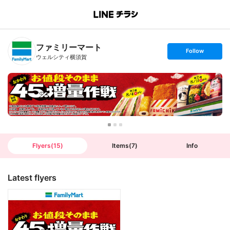
B
r
a
n
ファミリーマート
c
s
Follow
h
e
ウェルシティ横須賀
T
t
o
f
p
o
l
l
o
w
Flyers
(
15
)
Items
(
7
)
Info
Latest flyers