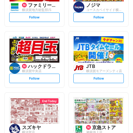
ファミリーマート
ノジマ
横須賀地方総監部/S
コースカベイサイド横須賀店
s
s
Follow
Follow
e
e
t
t
f
f
o
o
l
l
l
l
o
o
w
w
ハックドラッグ
JTB
横須賀中央店
横須賀モアーズシティ店
s
s
Follow
Follow
e
e
t
t
f
f
o
o
l
l
l
l
o
o
End Today
w
w
スズキヤ
京急ストア
横須賀店
湘南池上店