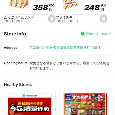
o
o
248
248
358
358
税込
税込
税込
税込
r
r
円
円
円
円
i
i
t
t
e
e
ファミチキ
たっぷりハムサンド
s
s
8月3日
〜
8月10日
8月3日
〜
8月10日
e
e
t
t
f
f
Store info
a
a
Official Account
v
v
o
o
r
r
i
i
Address
〒238-0046
神奈川県横須賀市西逸見町1-38-11
t
t
e
e
Opening hours
変更となる場合がございますので、店舗にてご確認を
お願いします。
Nearby Stores