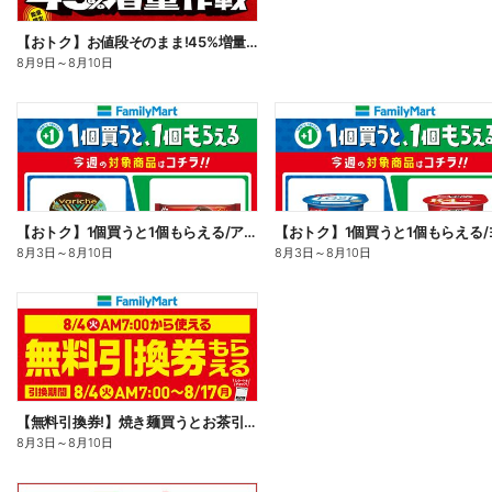
【おトク】お値段そのまま!45%増量作戦!
8月9日
～
8月10日
【おトク】1個買うと1個もらえる/アイス
8月3日
～
8月10日
8月3日
～
8月10日
【無料引換券!】焼き麺買うとお茶引換券貰える!
8月3日
～
8月10日