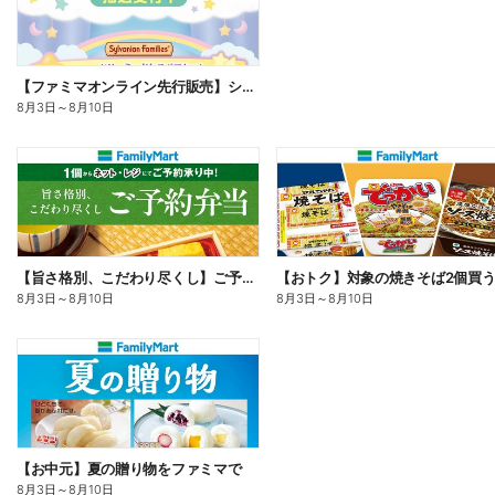
【ファミマオンライン先行販売】シルバニアファミリー
8月3日
～
8月10日
【旨さ格別、こだわり尽くし】ご予約弁当
8月3日
～
8月10日
8月3日
～
8月10日
【お中元】夏の贈り物をファミマで
8月3日
～
8月10日