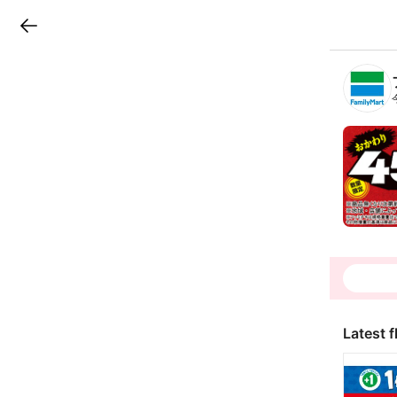
LINEチラシ
B
r
a
n
c
h
T
o
p
Latest f