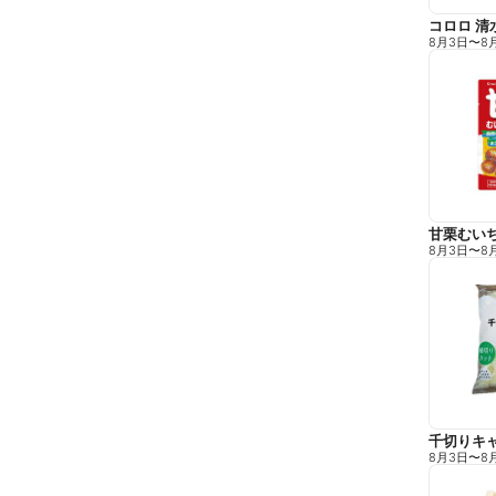
コロロ 清
8月3日
〜
8
甘栗むい
8月3日
〜
8
千切りキ
8月3日
〜
8