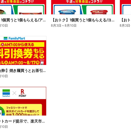
【おトク】1個買うと1個もらえる/アイス
【おトク】1個買うと1個もらえる/ヨーグルト
【おト
月10日
8月3日
～
8月10日
8月3日
【無料引換券!】焼き麺買うとお茶引換券貰える!
月10日
楽天ポイントカード提示で、楽天市場でのお買い物がおトクに!
月10日