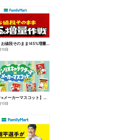
【おトク】お値段そのまま!45%増量作戦!
月10日
【サンリオ×メーカーマスコット】オリジナルグッズ貰える!
月10日