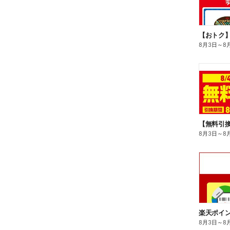
8月3日
～
8
8月3日
～
8
8月3日
～
8