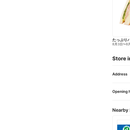
たっぷり
8月3日
〜
8
Store i
Address
Opening 
Nearby 