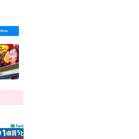
ollow
t