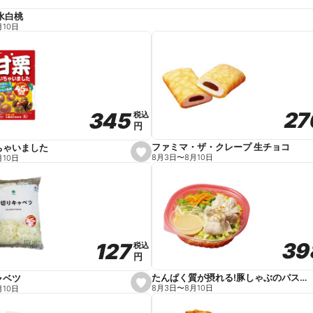
水白桃
月10日
27
27
345
345
税込
税込
円
円
ファミマ・ザ・クレープ 生チョコ
ちゃいました
s
8月3日
〜
8月10日
月10日
e
t
f
a
v
o
r
i
t
39
39
127
127
e
税込
税込
円
円
たんぱく質が摂れる!豚しゃぶのパスタサラダ
ャベツ
s
8月3日
〜
8月10日
月10日
e
t
f