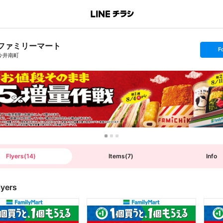
ファミリーマート
s
F
e
今井南町
t
f
o
l
l
o
w
Flyers
(
14
)
Items
(
7
)
Info
lyers