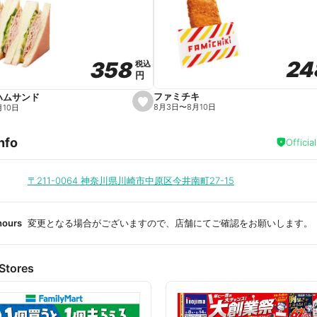
a
v
o
r
i
t
24
24
358
358
e
税込
税込
円
円
ファミチキ
ハムサンド
s
8月3日
〜
8月10日
月10日
e
t
f
nfo
a
Officia
v
o
r
i
〒211-0064
神奈川県川崎市中原区今井南町27-15
t
e
hours
変更となる場合がございますので、店舗にてご確認をお願いします。
Stores