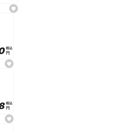
s
e
t
f
a
v
o
r
i
t
0
0
税込
税込
e
円
円
s
e
t
f
a
v
o
r
i
t
8
8
e
税込
税込
円
円
s
e
t
f