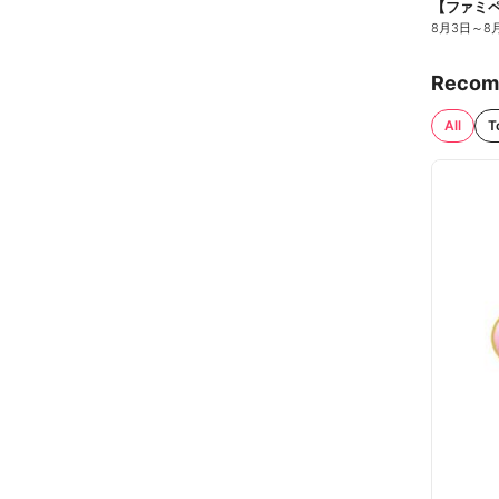
8月3日
～
8
Recom
All
T