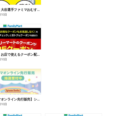
【おトク】大谷選手ファミマおむすび割
月10日
【おトク】お店で使えるクーポン配信中
月10日
【ファミマオンライン先行販売】シルバニアファミリー
月10日