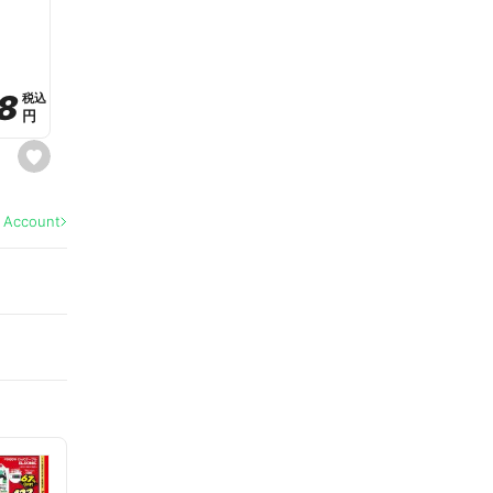
a
v
o
r
i
t
8
8
e
税込
税込
円
円
s
e
t
f
a
l Account
v
o
r
i
t
e