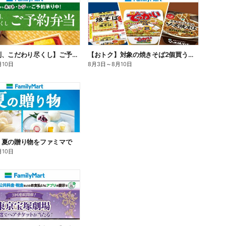
【旨さ格別、こだわり尽くし】ご予約弁当
【おトク】対象の焼きそば2個買うと100円引き!
月10日
8月3日
～
8月10日
】夏の贈り物をファミマで
月10日