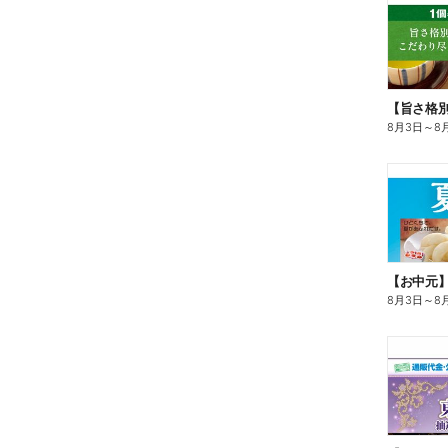
8月3日
～
8
【お中元
8月3日
～
8