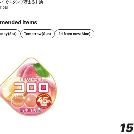
【ファミペイでスタンプ貯まる】抽選でペアチケットが当たる!
月10日
mended items
oday(Sat)
Tomorrow(Sun)
2d from now(Mon)
1
1