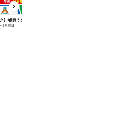
x
e
n
ク】1個買うと1個もらえる/麦茶
～
8月10日