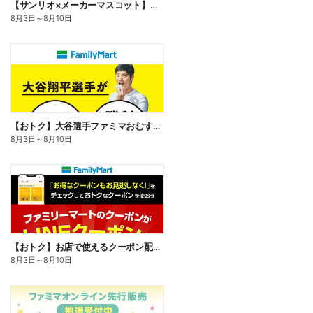
【サンリオ×メーカーマスコット】オリジナルグッズ貰える!
8月3日
～
8月10日
【おトク】大谷選手ファミマおむすび割
8月3日
～
8月10日
【おトク】お店で使えるクーポン配信中
8月3日
～
8月10日