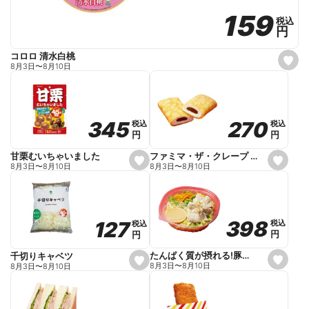
159
159
税込
税込
円
円
コロロ 清水白桃
s
8月3日
〜
8月10日
e
t
f
a
v
o
270
270
345
345
税込
税込
税込
税込
r
円
円
円
円
i
t
e
ファミマ・ザ・クレープ 生チョコ
甘栗むいちゃいました
s
s
8月3日
〜
8月10日
8月3日
〜
8月10日
e
e
t
t
f
f
a
a
v
v
o
o
398
398
127
127
税込
税込
税込
税込
r
r
円
円
円
円
i
i
t
t
e
e
たんぱく質が摂れる!豚しゃぶのパスタサラダ
千切りキャベツ
s
s
8月3日
〜
8月10日
8月3日
〜
8月10日
e
e
t
t
f
f
a
a
v
v