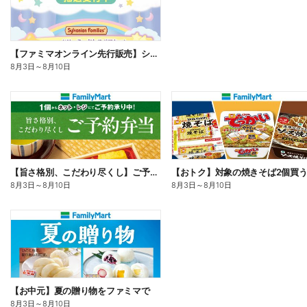
【ファミマオンライン先行販売】シルバニアファミリー
8月3日
～
8月10日
【旨さ格別、こだわり尽くし】ご予約弁当
8月3日
～
8月10日
8月3日
～
8月10日
【お中元】夏の贈り物をファミマで
8月3日
～
8月10日