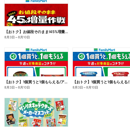
【おトク】お値段そのまま!45%増量作戦!
8月3日
～
8月10日
【おトク】1個買うと1個もらえる/アイス
8月3日
～
8月10日
8月3日
～
8月10日