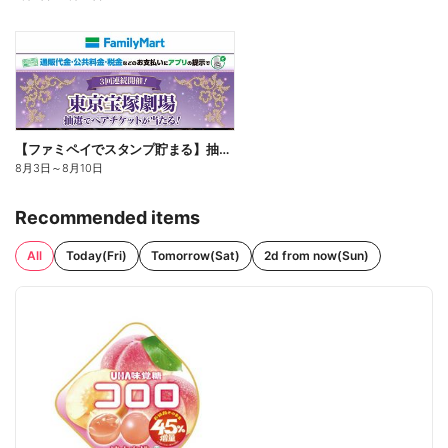
【ファミペイでスタンプ貯まる】抽選でペアチケットが当たる!
8月3日
～
8月10日
Recommended items
All
Today(Fri)
Tomorrow(Sat)
2d from now(Sun)