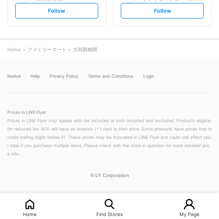
s
s
Follow
Follow
e
e
t
t
f
f
o
o
l
l
l
l
o
o
Home
ファミリーマート
大和西鶴間
w
w
Notice
Help
Privacy Policy
Terms and Conditions
Login
Prices in LINE Flyer
Prices in LINE Flyer may appear with tax included or both included and excluded. Products eligible
for reduced tax (8%) will have an asterisk (＊) next to their price. Some products have prices that in
clude trailing digits below ¥1. These prices may be truncated in LINE Flyer but could still affect you
r total if you purchase multiple items. Please check with the store in question for more detailed pric
e info.
©
LY Corporation
Home
Find Stores
My Page