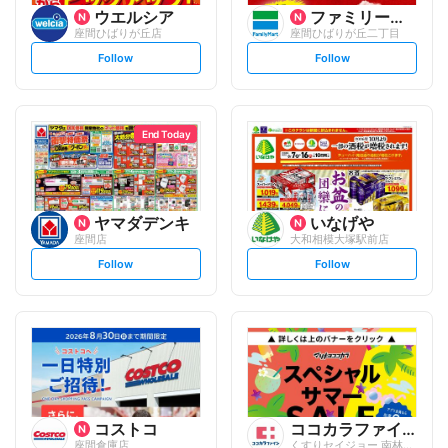
ウエルシア
ファミリーマート
座間ひばりが丘店
座間ひばりが丘二丁目
s
s
Follow
Follow
e
e
t
t
f
f
o
o
l
l
l
l
o
o
End Today
w
w
ヤマダデンキ
いなげや
座間店
大和相模大塚駅前店
s
s
Follow
Follow
e
e
t
t
f
f
o
o
l
l
l
l
o
o
w
w
コストコ
ココカラファイン
座間倉庫店
くすりセイジョー 南林間店