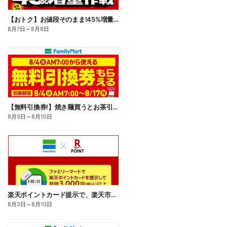
【おトク】お値段そのまま!45%増量作戦!
8月7日
～
8月8日
【無料引換券!】焼き麺買うとお茶引換券貰える!
8月3日
～
8月10日
楽天ポイントカード提示で、楽天市場でのお買い物がおトクに!
8月3日
～
8月10日