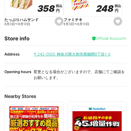
o
o
248
248
358
358
税込
税込
税込
税込
r
r
円
円
円
円
i
i
t
t
e
e
ファミチキ
たっぷりハムサンド
s
s
8月3日
〜
8月10日
8月3日
〜
8月10日
e
e
t
t
f
f
Store info
a
a
Official Account
v
v
o
o
r
r
i
i
Address
〒242-0005
神奈川県大和市西鶴間8丁目1-5
t
t
e
e
Opening hours
変更となる場合がございますので、店舗にてご確認を
お願いします。
Nearby Stores