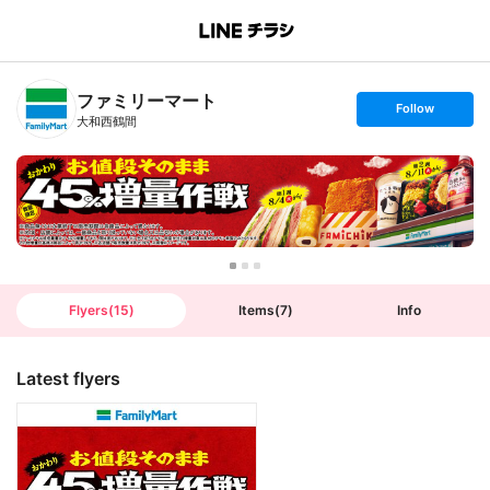
B
r
a
n
ファミリーマート
c
s
Follow
h
e
大和西鶴間
T
t
o
f
p
o
l
l
o
w
Flyers
(
15
)
Items
(
7
)
Info
Latest flyers