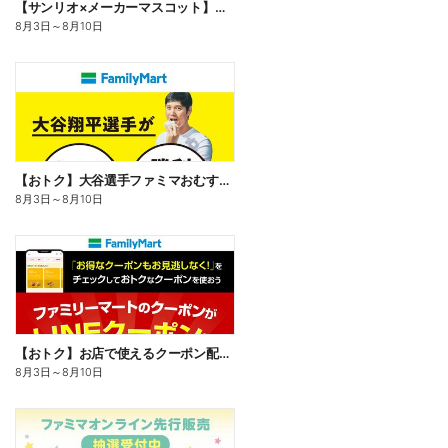
【サンリオ×メーカーマスコット】オリジナルグッズ貰える!
8月3日
～
8月10日
【おトク】大谷選手ファミマおむすび割
8月3日
～
8月10日
【おトク】お店で使えるクーポン配信中
8月3日
～
8月10日