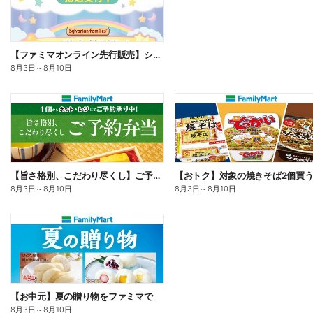
【ファミマオンライン先行販売】シルバニアファミリー
8月3日
～
8月10日
【旨さ格別、こだわり尽くし】ご予約弁当
8月3日
～
8月10日
8月3日
～
8月10日
【お中元】夏の贈り物をファミマで
8月3日
～
8月10日