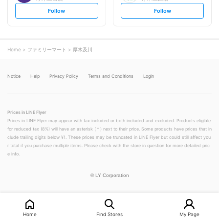
s
s
Follow
Follow
e
e
t
t
f
f
o
o
l
l
l
l
o
o
Home
ファミリーマート
厚木及川
w
w
Notice
Help
Privacy Policy
Terms and Conditions
Login
Prices in LINE Flyer
Prices in LINE Flyer may appear with tax included or both included and excluded. Products eligible
for reduced tax (8%) will have an asterisk (＊) next to their price. Some products have prices that in
clude trailing digits below ¥1. These prices may be truncated in LINE Flyer but could still affect you
r total if you purchase multiple items. Please check with the store in question for more detailed pric
e info.
©
LY Corporation
Home
Find Stores
My Page