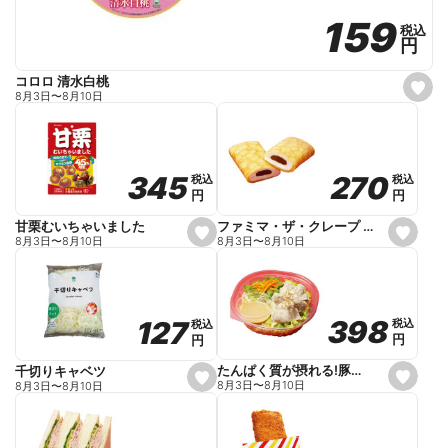
159
159
税込
税込
円
円
コロロ 清水白桃
s
8月3日
〜
8月10日
e
t
f
a
v
o
270
270
345
345
税込
税込
税込
税込
r
円
円
円
円
i
t
e
ファミマ・ザ・クレープ 生チョコ
甘栗むいちゃいました
s
s
8月3日
〜
8月10日
8月3日
〜
8月10日
e
e
t
t
f
f
a
a
v
v
o
o
398
398
127
127
税込
税込
税込
税込
r
r
円
円
円
円
i
i
t
t
e
e
たんぱく質が摂れる!豚しゃぶのパスタサラダ
千切りキャベツ
s
s
8月3日
〜
8月10日
8月3日
〜
8月10日
e
e
t
t
f
f
a
a
v
v