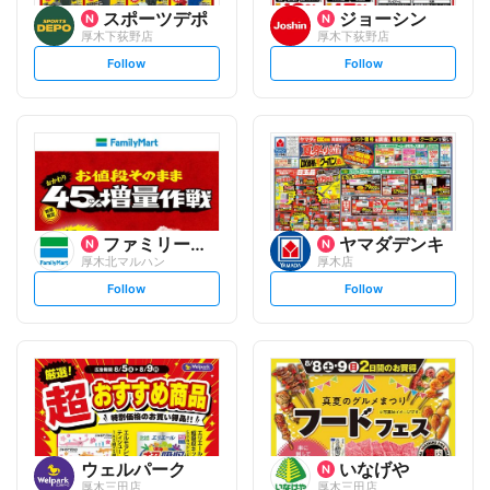
スポーツデポ
ジョーシン
厚木下荻野店
厚木下荻野店
s
s
Follow
Follow
e
e
t
t
f
f
o
o
l
l
l
l
o
o
w
w
ファミリーマート
ヤマダデンキ
厚木北マルハン
厚木店
s
s
Follow
Follow
e
e
t
t
f
f
o
o
l
l
l
l
o
o
w
w
ウェルパーク
いなげや
厚木三田店
厚木三田店