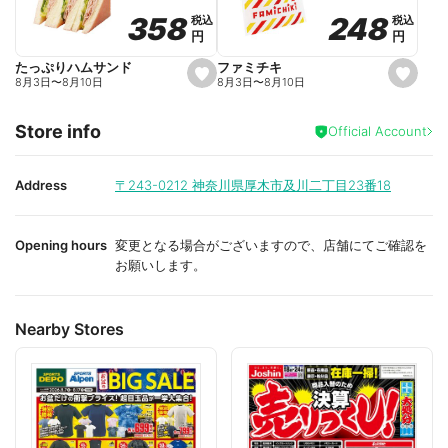
o
o
248
248
358
358
税込
税込
税込
税込
r
r
円
円
円
円
i
i
t
t
e
e
ファミチキ
たっぷりハムサンド
s
s
8月3日
〜
8月10日
8月3日
〜
8月10日
e
e
t
t
f
f
Store info
a
a
Official Account
v
v
o
o
r
r
i
i
Address
〒243-0212
神奈川県厚木市及川二丁目23番18
t
t
e
e
Opening hours
変更となる場合がございますので、店舗にてご確認を
お願いします。
Nearby Stores