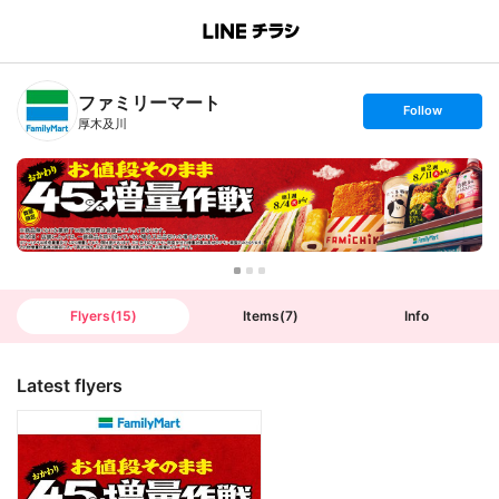
B
r
a
n
ファミリーマート
c
s
Follow
h
e
厚木及川
T
t
o
f
p
o
l
l
o
w
Flyers
(
15
)
Items
(
7
)
Info
Latest flyers