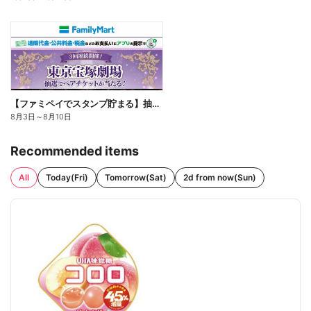
【ファミペイでスタンプ貯まる】抽選でペアチケットが当たる!
8月3日
～
8月10日
Recommended items
All
Today(Fri)
Tomorrow(Sat)
2d from now(Sun)