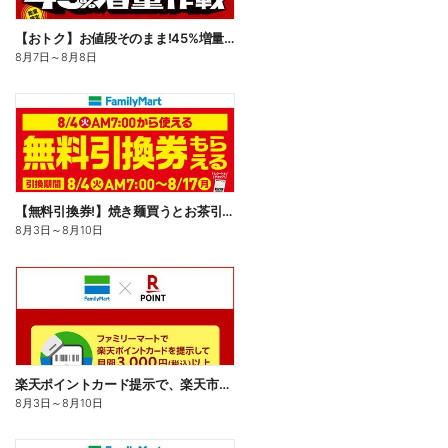
【おトク】お値段そのまま!45%増量作戦!
8月7日
～
8月8日
【無料引換券!】焼き麺買うとお茶引換券貰える!
8月3日
～
8月10日
楽天ポイントカード提示で、楽天市場でのお買い物がおトクに!
8月3日
～
8月10日