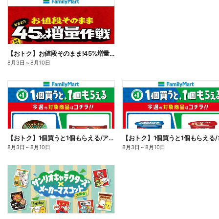
【おトク】お値段そのまま!45%増量作戦!
8月3日
～
8月10日
【おトク】1個買うと1個もらえる/アイス
8月3日
～
8月10日
8月3日
～
8月10日