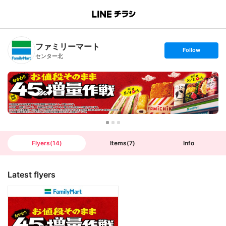
B
r
a
n
ファミリーマート
c
s
Follow
h
e
センター北
T
t
o
f
p
o
l
l
o
w
Flyers
(
14
)
Items
(
7
)
Info
Latest flyers