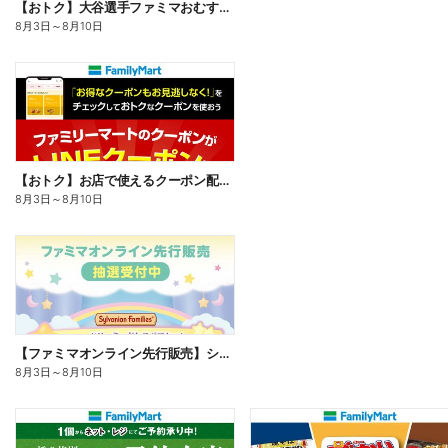
【おトク】大谷選手ファミマおむすび割
8月3日
～
8月10日
【おトク】お店で使えるクーポン配信中
8月3日
～
8月10日
【ファミマオンライン先行販売】シルバニアファミリー
8月3日
～
8月10日