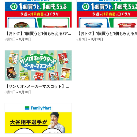
【おトク】1個買うと1個もらえる/アイス
8月3日
～
8月10日
8月3日
～
8月10日
【サンリオ×メーカーマスコット】オリジナルグッズ貰える!
8月3日
～
8月10日