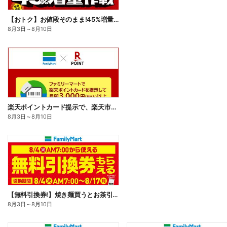
【おトク】お値段そのまま!45%増量作戦!
8月3日
～
8月10日
楽天ポイントカード提示で、楽天市場でのお買い物がおトクに!
8月3日
～
8月10日
【無料引換券!】焼き麺買うとお茶引換券貰える!
8月3日
～
8月10日