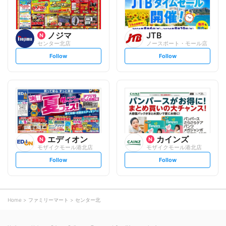
ノジマ
JTB
センター北店
ノースポート・モール店
s
s
Follow
Follow
e
e
t
t
f
f
o
o
l
l
l
l
o
o
w
w
エディオン
カインズ
モザイクモール港北店
モザイクモール港北店
s
s
Follow
Follow
e
e
t
t
f
f
o
o
l
l
l
l
o
o
Home
ファミリーマート
センター北
w
w