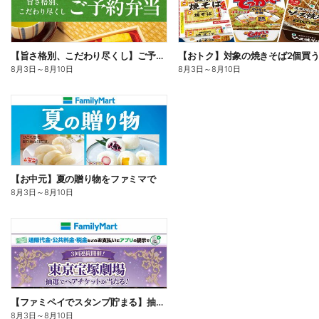
【旨さ格別、こだわり尽くし】ご予約弁当
8月3日
～
8月10日
8月3日
～
8月10日
【お中元】夏の贈り物をファミマで
8月3日
～
8月10日
【ファミペイでスタンプ貯まる】抽選でペアチケットが当たる!
8月3日
～
8月10日