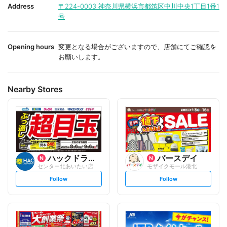
i
i
Address
〒224-0003
神奈川県横浜市都筑区中川中央1丁目1番1
t
t
号
e
e
Opening hours
変更となる場合がございますので、店舗にてご確認を
お願いします。
Nearby Stores
ハックドラッグ
バースデイ
センター北あいたい店
モザイクモール港北
s
s
Follow
Follow
e
e
t
t
f
f
o
o
l
l
l
l
o
o
w
w