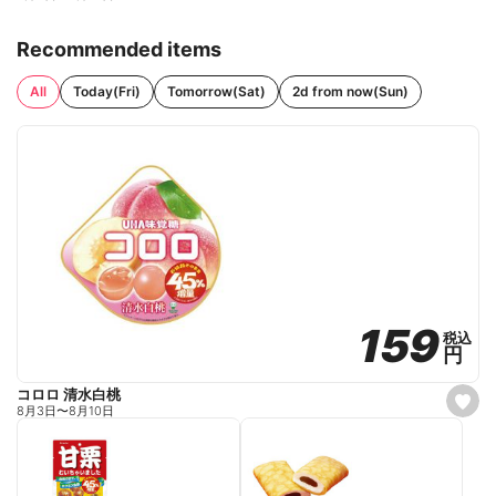
Recommended items
All
Today(Fri)
Tomorrow(Sat)
2d from now(Sun)
159
159
税込
税込
円
円
コロロ 清水白桃
s
8月3日
〜
8月10日
e
t
f
a
v
o