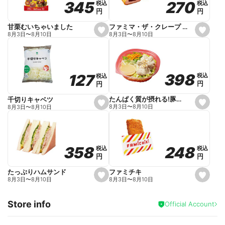
270
270
345
345
税込
税込
税込
税込
r
円
円
円
円
i
t
e
ファミマ・ザ・クレープ 生チョコ
甘栗むいちゃいました
s
s
8月3日
〜
8月10日
8月3日
〜
8月10日
e
e
t
t
f
f
a
a
v
v
o
o
398
398
127
127
税込
税込
税込
税込
r
r
円
円
円
円
i
i
t
t
e
e
たんぱく質が摂れる!豚しゃぶのパスタサラダ
千切りキャベツ
s
s
8月3日
〜
8月10日
8月3日
〜
8月10日
e
e
t
t
f
f
a
a
v
v
o
o
248
248
358
358
税込
税込
税込
税込
r
r
円
円
円
円
i
i
t
t
e
e
ファミチキ
たっぷりハムサンド
s
s
8月3日
〜
8月10日
8月3日
〜
8月10日
e
e
t
t
f
f
Store info
a
a
Official Account
v
v
o
o
r
r