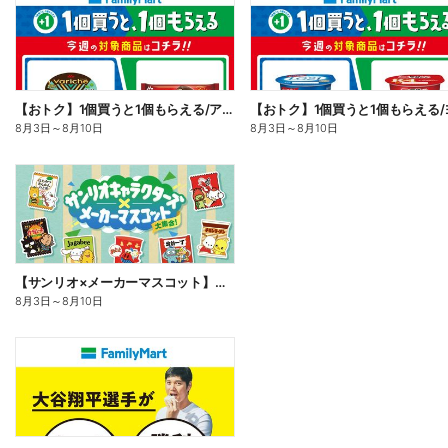
【おトク】1個買うと1個もらえる/アイス
8月3日
～
8月10日
8月3日
～
8月10日
【サンリオ×メーカーマスコット】オリジナルグッズ貰える!
8月3日
～
8月10日