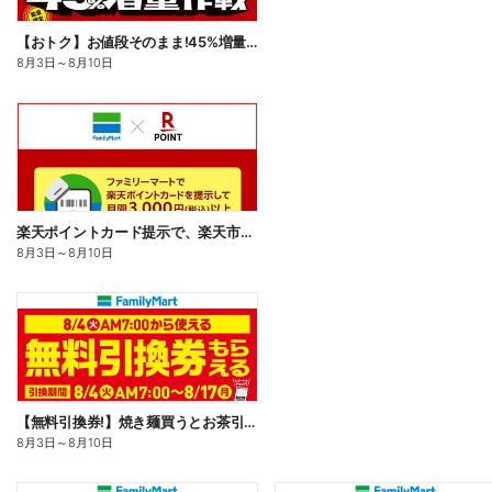
【おトク】お値段そのまま!45%増量作戦!
8月3日
～
8月10日
楽天ポイントカード提示で、楽天市場でのお買い物がおトクに!
8月3日
～
8月10日
【無料引換券!】焼き麺買うとお茶引換券貰える!
8月3日
～
8月10日