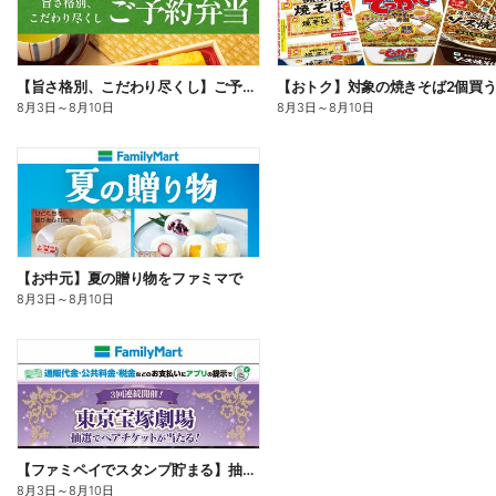
【旨さ格別、こだわり尽くし】ご予約弁当
8月3日
～
8月10日
8月3日
～
8月10日
【お中元】夏の贈り物をファミマで
8月3日
～
8月10日
【ファミペイでスタンプ貯まる】抽選でペアチケットが当たる!
8月3日
～
8月10日