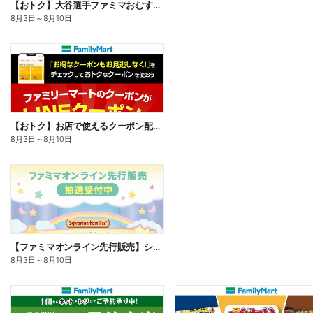
【おトク】大谷選手ファミマおむすび割
8月3日
～
8月10日
【おトク】お店で使えるクーポン配信中
8月3日
～
8月10日
【ファミマオンライン先行販売】シルバニアファミリー
8月3日
～
8月10日