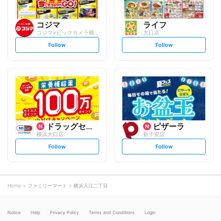
コジマ
ライフ
コジマ×ビックカメラ横浜大口店
大口店
s
s
Follow
Follow
e
e
t
t
f
f
o
o
l
l
l
l
o
o
w
w
ドラッグセイムス
ピザーラ
横浜大口店
新子安店
s
s
Follow
Follow
e
e
t
t
f
f
o
o
l
l
l
l
o
o
Home
ファミリーマート
横浜入江二丁目
w
w
Notice
Help
Privacy Policy
Terms and Conditions
Login