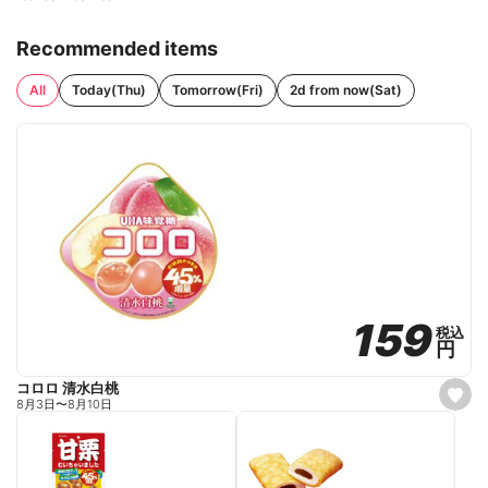
Recommended items
All
Today(Thu)
Tomorrow(Fri)
2d from now(Sat)
159
159
税込
税込
円
円
コロロ 清水白桃
s
8月3日
〜
8月10日
e
t
f
a
v
o