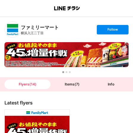
B
r
a
n
ファミリーマート
c
s
Follow
h
e
横浜入江二丁目
T
t
o
f
p
o
l
l
o
w
Flyers
(
14
)
Items
(
7
)
Info
Latest flyers