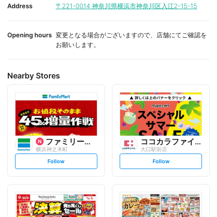
i
i
Address
〒221-0014
神奈川県横浜市神奈川区入江2-15-15
t
t
e
e
Opening hours
変更となる場合がございますので、店舗にてご確認を
お願いします。
Nearby Stores
ファミリーマート
ココカラファイン
横浜神之木町
大口駅前店
s
s
Follow
Follow
e
e
t
t
f
f
o
o
l
l
l
l
o
o
w
w