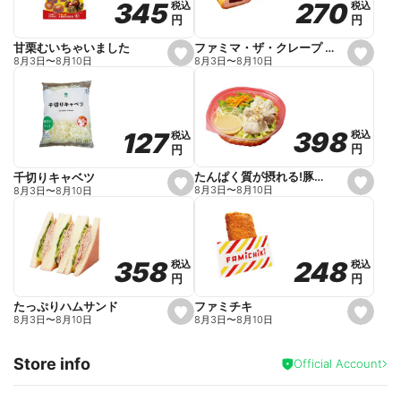
270
270
345
345
税込
税込
税込
税込
r
円
円
円
円
i
t
e
ファミマ・ザ・クレープ 生チョコ
甘栗むいちゃいました
s
s
8月3日
〜
8月10日
8月3日
〜
8月10日
e
e
t
t
f
f
a
a
v
v
o
o
398
398
127
127
税込
税込
税込
税込
r
r
円
円
円
円
i
i
t
t
e
e
たんぱく質が摂れる!豚しゃぶのパスタサラダ
千切りキャベツ
s
s
8月3日
〜
8月10日
8月3日
〜
8月10日
e
e
t
t
f
f
a
a
v
v
o
o
248
248
358
358
税込
税込
税込
税込
r
r
円
円
円
円
i
i
t
t
e
e
ファミチキ
たっぷりハムサンド
s
s
8月3日
〜
8月10日
8月3日
〜
8月10日
e
e
t
t
f
f
Store info
a
a
Official Account
v
v
o
o
r
r