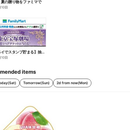
】夏の贈り物をファミマで
月10日
【ファミペイでスタンプ貯まる】抽選でペアチケットが当たる!
月10日
mended items
oday(Sat)
Tomorrow(Sun)
2d from now(Mon)