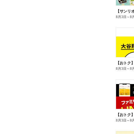
8月3日
～
8
8月3日
～
8
8月3日
～
8