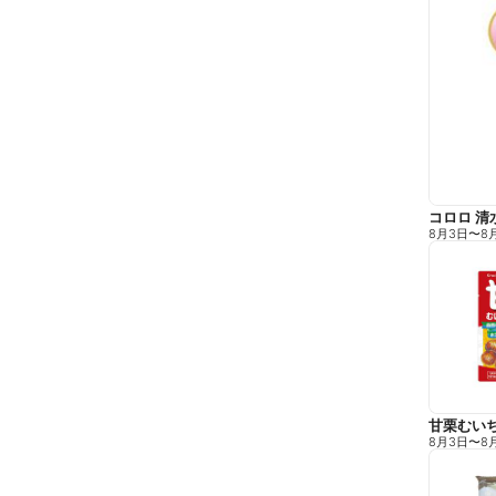
コロロ 清
8月3日
〜
8
甘栗むい
8月3日
〜
8