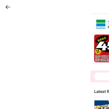
LINEチラシ
B
r
a
n
c
h
T
o
p
Latest f