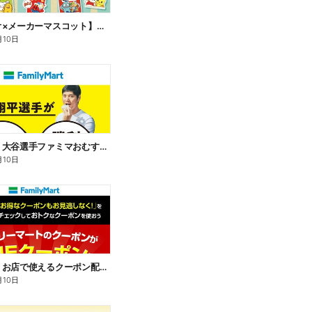
【サンリオ×メーカーマスコット】オリジナルグッズ貰える!
月10日
【おトク】大谷選手ファミマおむすび割
月10日
【おトク】お店で使えるクーポン配信中
月10日