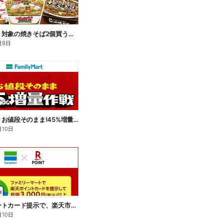
【おトク】対象の焼きそば2個買うと100円引き!
月9日
【おトク】お値段そのまま!45%増量作戦!
月10日
楽天ポイントカード提示で、楽天市場でのお買い物がおトクに!
月10日