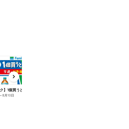
t
x
e
n
ク】1個買うと1個もらえる/麦茶
～
8月10日