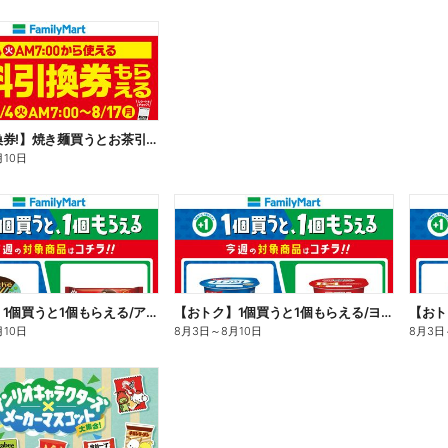
【無料引換券!】焼き麺買うとお茶引換券貰える!
月10日
【おトク】1個買うと1個もらえる/アイス
【おトク】1個買うと1個もらえる/ヨーグルト
【おト
月10日
8月3日
～
8月10日
8月3日