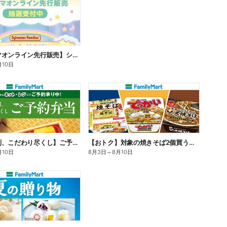
【ファミマオンライン先行販売】シルバニアファミリー
月10日
【旨さ格別、こだわり尽くし】ご予約弁当
【おトク】対象の焼きそば2個買うと100円引き!
月10日
8月3日
～
8月10日