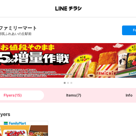
ファミリーマート
s
F
e
都筑ふれあいの丘駅前
t
f
o
l
l
o
w
Flyers
(
15
)
Items
(
7
)
Info
lyers