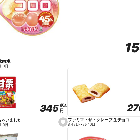
1
1
水白桃
月10日
27
27
345
345
税込
税込
円
円
ファミマ・ザ・クレープ 生チョコ
ちゃいました
s
8月3日
〜
8月10日
月10日
e
t
f
a