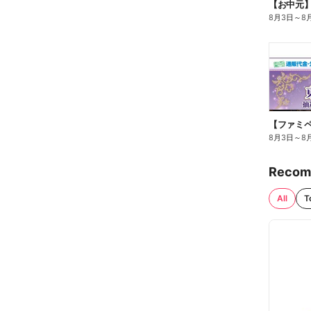
【お中元
8月3日
～
8
8月3日
～
8
Recom
All
T