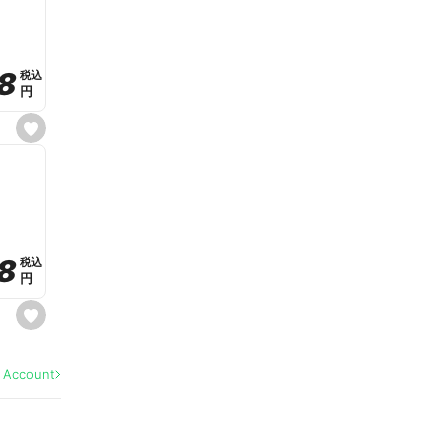
v
o
r
i
t
8
8
e
税込
税込
円
円
s
e
t
f
a
v
o
r
i
t
8
8
e
税込
税込
円
円
s
e
t
f
a
l Account
v
o
r
i
t