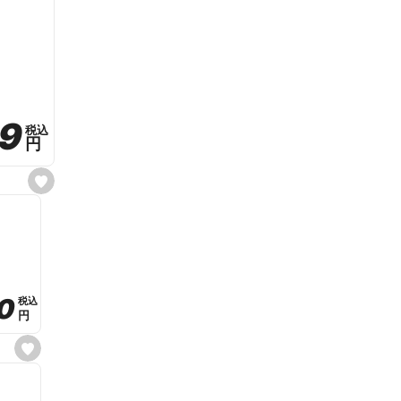
59
59
税込
税込
円
円
s
e
t
f
a
v
o
r
i
t
0
0
税込
税込
e
円
円
s
e
t
f
a