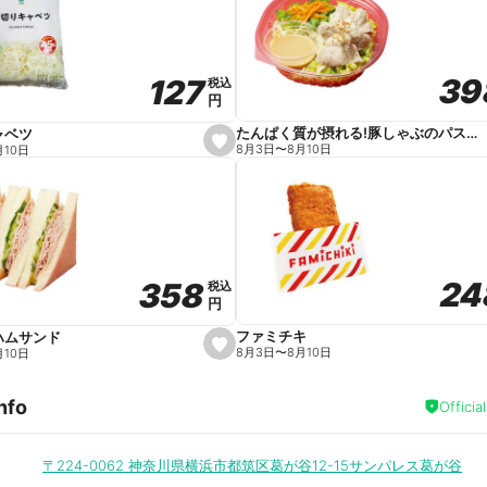
v
o
r
i
t
39
39
127
127
e
税込
税込
円
円
たんぱく質が摂れる!豚しゃぶのパスタサラダ
ャベツ
s
8月3日
〜
8月10日
月10日
e
t
f
a
v
o
r
i
t
24
24
358
358
e
税込
税込
円
円
ファミチキ
ハムサンド
s
8月3日
〜
8月10日
月10日
e
t
f
nfo
a
Officia
v
o
r
i
〒224-0062
神奈川県横浜市都筑区葛が谷12-15サンパレス葛が谷
t