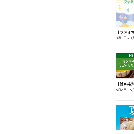
8月3日
～
8
8月3日
～
8