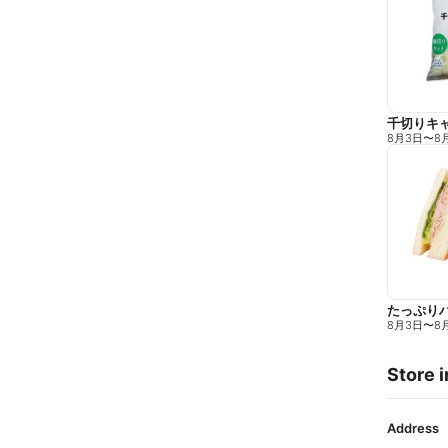
千切りキ
8月3日
〜
8
たっぷり
8月3日
〜
8
Store i
Address