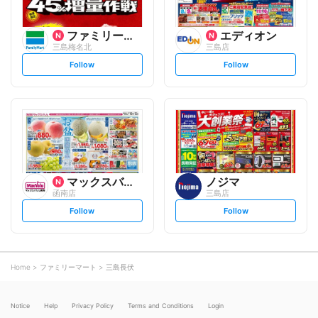
ファミリーマート
エディオン
三島梅名北
三島店
s
s
Follow
Follow
e
e
t
t
f
f
o
o
l
l
l
l
o
o
w
w
マックスバリュ
ノジマ
函南店
三島店
s
s
Follow
Follow
e
e
t
t
f
f
o
o
l
l
l
l
o
o
Home
ファミリーマート
三島長伏
w
w
Notice
Help
Privacy Policy
Terms and Conditions
Login