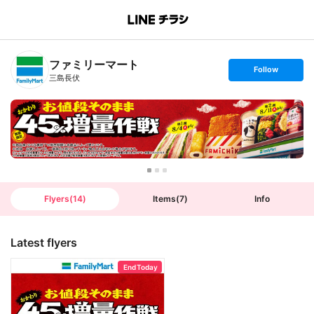
B
r
a
n
ファミリーマート
c
s
Follow
h
e
三島長伏
T
t
o
f
p
o
l
l
o
w
Flyers
(
14
)
Items
(
7
)
Info
Latest flyers
End Today