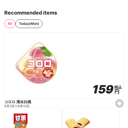
Recommended items
All
Today(Mon)
159
159
税込
税込
円
円
コロロ 清水白桃
s
8月3日
〜
8月10日
e
t
f
a
v
o