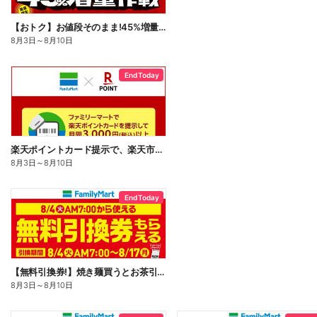
【おトク】お値段そのまま!45%増量作戦!
8月3日
～
8月10日
End Today
楽天ポイントカード提示で、楽天市場でのお買い物がおトクに!
8月3日
～
8月10日
End Today
【無料引換券!】焼き麺買うとお茶引換券貰える!
8月3日
～
8月10日