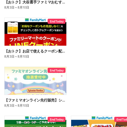
【おトク】大谷選手ファミマおむすび割
8月3日
～
8月10日
End Today
【おトク】お店で使えるクーポン配信中
8月3日
～
8月10日
End Today
【ファミマオンライン先行販売】シルバニアファミリー
8月3日
～
8月10日
End Today
End To