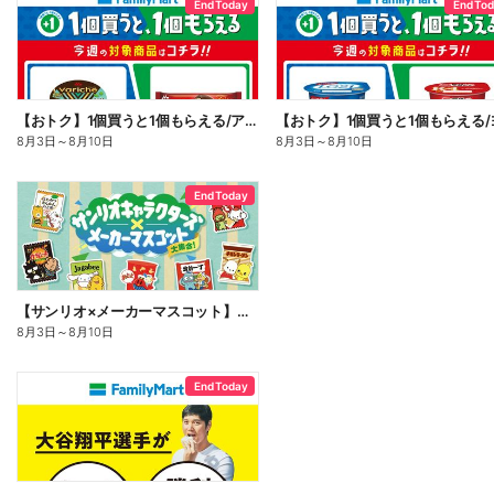
End Today
End To
【おトク】1個買うと1個もらえる/アイス
8月3日
～
8月10日
8月3日
～
8月10日
End Today
【サンリオ×メーカーマスコット】オリジナルグッズ貰える!
8月3日
～
8月10日
End Today