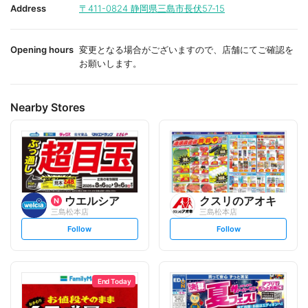
i
i
Address
〒411-0824
静岡県三島市長伏57‐15
t
t
e
e
Opening hours
変更となる場合がございますので、店舗にてご確認を
お願いします。
Nearby Stores
ウエルシア
クスリのアオキ
三島松本店
三島松本店
s
s
Follow
Follow
e
e
t
t
f
f
o
o
l
l
l
l
o
o
End Today
w
w