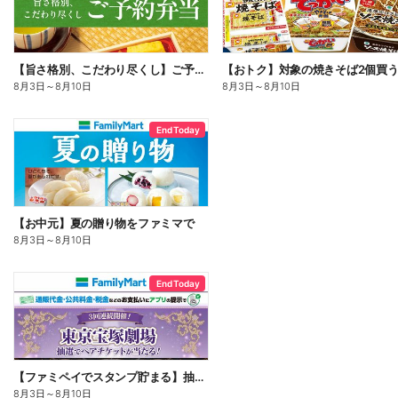
【旨さ格別、こだわり尽くし】ご予約弁当
8月3日
～
8月10日
8月3日
～
8月10日
End Today
【お中元】夏の贈り物をファミマで
8月3日
～
8月10日
End Today
【ファミペイでスタンプ貯まる】抽選でペアチケットが当たる!
8月3日
～
8月10日