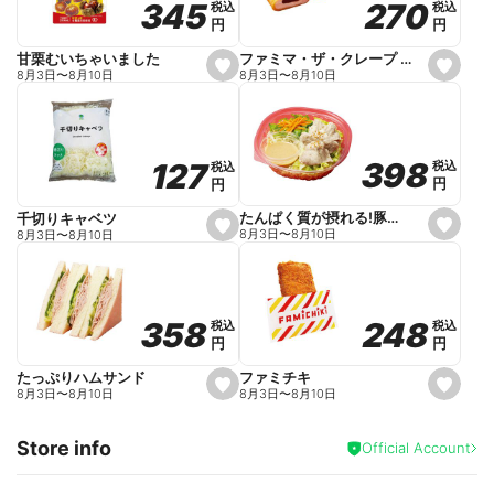
270
270
345
345
税込
税込
税込
税込
r
円
円
円
円
i
t
e
ファミマ・ザ・クレープ 生チョコ
甘栗むいちゃいました
s
s
8月3日
〜
8月10日
8月3日
〜
8月10日
e
e
t
t
f
f
a
a
v
v
o
o
398
398
127
127
税込
税込
税込
税込
r
r
円
円
円
円
i
i
t
t
e
e
たんぱく質が摂れる!豚しゃぶのパスタサラダ
千切りキャベツ
s
s
8月3日
〜
8月10日
8月3日
〜
8月10日
e
e
t
t
f
f
a
a
v
v
o
o
248
248
358
358
税込
税込
税込
税込
r
r
円
円
円
円
i
i
t
t
e
e
ファミチキ
たっぷりハムサンド
s
s
8月3日
〜
8月10日
8月3日
〜
8月10日
e
e
t
t
f
f
Store info
a
a
Official Account
v
v
o
o
r
r