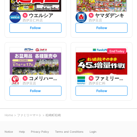
ウエルシア
ヤマダデンキ
西伊豆仁科店
西伊豆店
s
s
Follow
Follow
e
e
t
t
f
f
o
o
l
l
l
l
o
o
End Today
w
w
コメリハード&グリーン
ファミリーマート
西伊豆店
西伊豆仁科
s
s
Follow
Follow
e
e
t
t
f
f
o
o
l
l
l
l
o
o
Home
ファミリーマート
松崎町松崎
w
w
Notice
Help
Privacy Policy
Terms and Conditions
Login