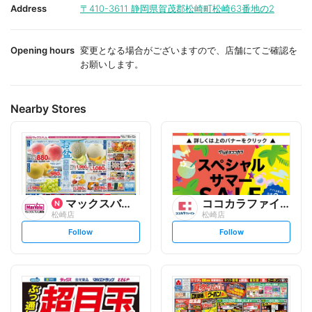
i
i
Address
〒410-3611
静岡県賀茂郡松崎町松崎63番地の2
t
t
e
e
Opening hours
変更となる場合がございますので、店舗にてご確認を
お願いします。
Nearby Stores
マックスバリュ
ココカラファイン
松崎店
松崎店
s
s
Follow
Follow
e
e
t
t
f
f
o
o
l
l
l
l
o
o
w
w