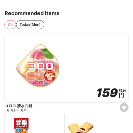
Recommended items
All
Today(Mon)
159
159
税込
税込
円
円
コロロ 清水白桃
s
8月3日
〜
8月10日
e
t
f
a
v
o