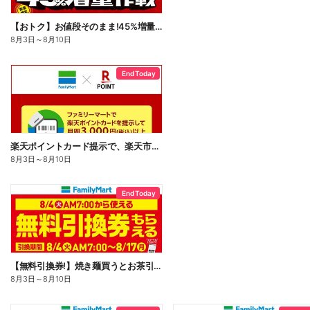
【おトク】お値段そのまま!45%増量作戦!
8月3日
～
8月10日
End Today
楽天ポイントカード提示で、楽天市場でのお買い物がおトクに!
8月3日
～
8月10日
End Today
【無料引換券!】焼き麺買うとお茶引換券貰える!
8月3日
～
8月10日