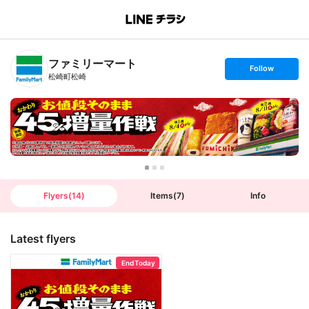
B
r
a
n
ファミリーマート
c
s
Follow
h
e
松崎町松崎
T
t
o
f
p
o
l
l
o
w
Flyers
(
14
)
Items
(
7
)
Info
Latest flyers
End Today