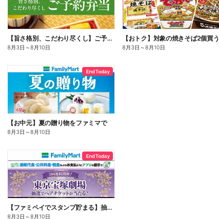
【旨さ格別、こだわり尽くし】ご予約弁当
8月3日
～
8月10日
8月3日
～
8月10日
End Today
【お中元】夏の贈り物をファミマで
8月3日
～
8月10日
End Today
【ファミペイでスタンプ貯まる】抽選でペアチケットが当たる!
8月3日
～
8月10日