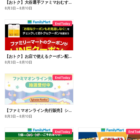
【おトク】大谷選手ファミマおむすび割
8月3日
～
8月10日
End Today
【おトク】お店で使えるクーポン配信中
8月3日
～
8月10日
End Today
【ファミマオンライン先行販売】シルバニアファミリー
8月3日
～
8月10日
End Today
End To