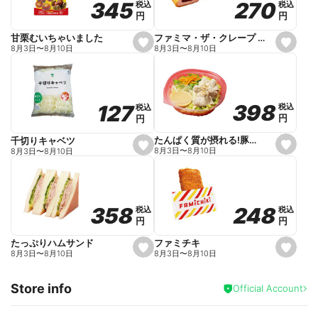
270
270
345
345
税込
税込
税込
税込
r
円
円
円
円
i
t
e
ファミマ・ザ・クレープ 生チョコ
甘栗むいちゃいました
s
s
8月3日
〜
8月10日
8月3日
〜
8月10日
e
e
t
t
f
f
a
a
v
v
o
o
398
398
127
127
税込
税込
税込
税込
r
r
円
円
円
円
i
i
t
t
e
e
たんぱく質が摂れる!豚しゃぶのパスタサラダ
千切りキャベツ
s
s
8月3日
〜
8月10日
8月3日
〜
8月10日
e
e
t
t
f
f
a
a
v
v
o
o
248
248
358
358
税込
税込
税込
税込
r
r
円
円
円
円
i
i
t
t
e
e
ファミチキ
たっぷりハムサンド
s
s
8月3日
〜
8月10日
8月3日
〜
8月10日
e
e
t
t
f
f
Store info
a
a
Official Account
v
v
o
o
r
r