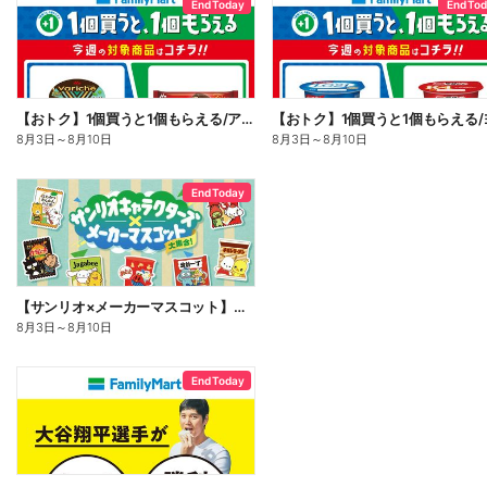
End Today
End To
【おトク】1個買うと1個もらえる/アイス
8月3日
～
8月10日
8月3日
～
8月10日
End Today
【サンリオ×メーカーマスコット】オリジナルグッズ貰える!
8月3日
～
8月10日
End Today