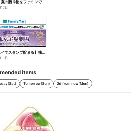
】夏の贈り物をファミマで
月10日
【ファミペイでスタンプ貯まる】抽選でペアチケットが当たる!
月10日
mended items
oday(Sat)
Tomorrow(Sun)
2d from now(Mon)