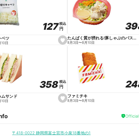
v
o
r
i
t
39
39
127
127
e
税込
税込
円
円
たんぱく質が摂れる!豚しゃぶのパスタサラダ
ャベツ
s
8月3日
〜
8月10日
月10日
e
t
f
a
v
o
r
i
t
24
24
358
358
e
税込
税込
円
円
ファミチキ
ハムサンド
s
8月3日
〜
8月10日
月10日
e
t
f
nfo
a
Officia
v
o
r
i
〒418-0022
静岡県富士宮市小泉18番地の1
t