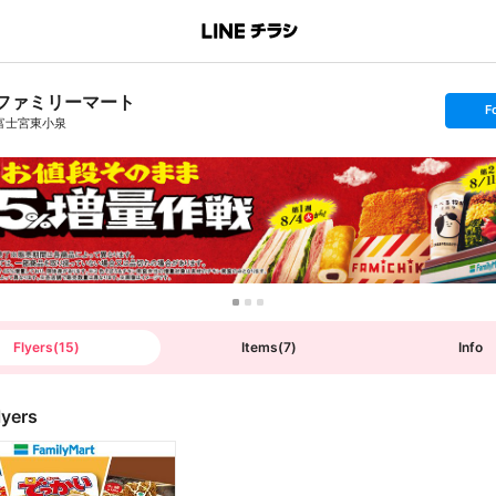
ファミリーマート
s
F
e
富士宮東小泉
t
f
o
l
l
o
w
Flyers
(
15
)
Items
(
7
)
Info
lyers