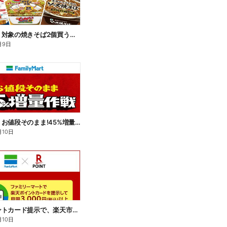
【おトク】対象の焼きそば2個買うと100円引き!
月9日
【おトク】お値段そのまま!45%増量作戦!
月10日
楽天ポイントカード提示で、楽天市場でのお買い物がおトクに!
月10日