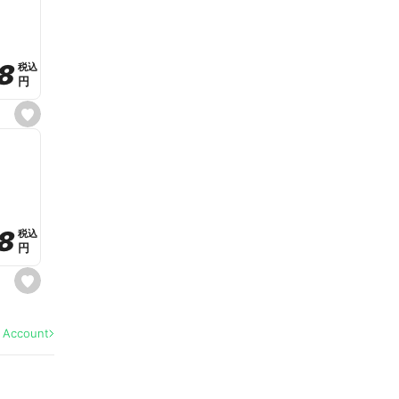
v
o
r
i
t
8
8
e
税込
税込
円
円
s
e
t
f
a
v
o
r
i
t
8
8
e
税込
税込
円
円
s
e
t
f
a
l Account
v
o
r
i
t