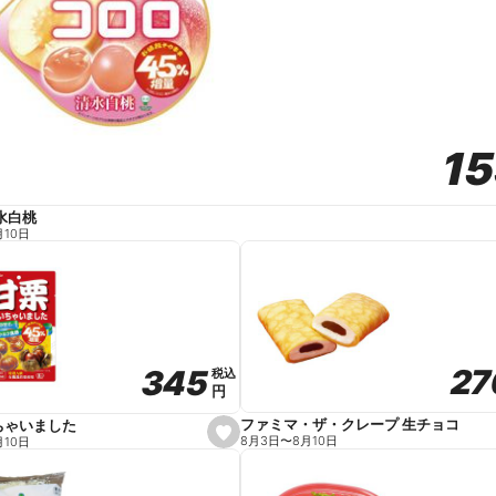
1
1
水白桃
月10日
27
27
345
345
税込
税込
円
円
ファミマ・ザ・クレープ 生チョコ
ちゃいました
s
8月3日
〜
8月10日
月10日
e
t
f
a