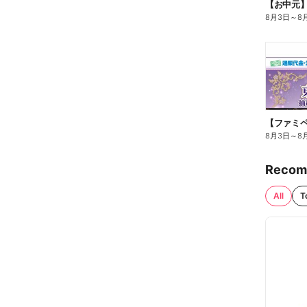
【お中元
8月3日
～
8
8月3日
～
8
Recom
All
T