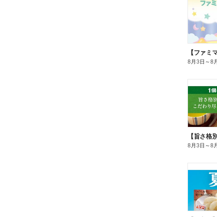
8月3日
～
8
8月3日
～
8