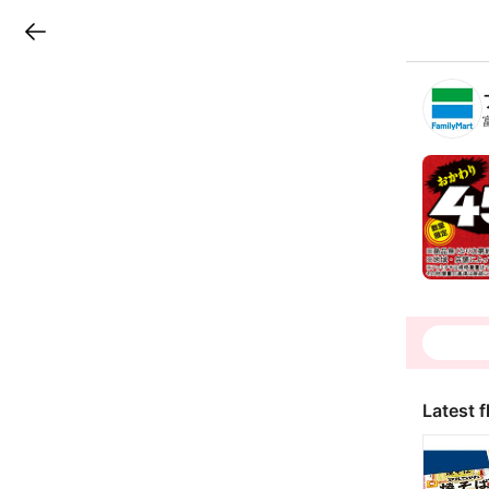
LINEチラシ
B
r
a
n
c
h
T
o
p
Latest f