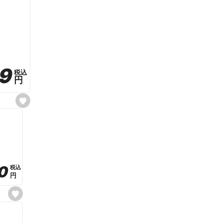
59
59
税込
税込
円
円
s
e
t
f
a
v
o
r
i
t
0
0
税込
税込
e
円
円
s
e
t
f
a