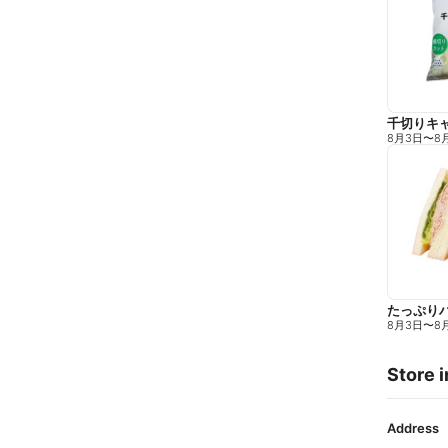
千切りキ
8月3日
〜
8
たっぷり
8月3日
〜
8
Store i
Address