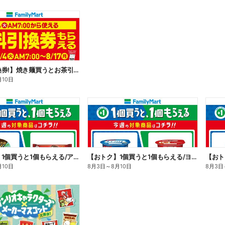
【無料引換券!】焼き麺買うとお茶引換券貰える!
月10日
【おトク】1個買うと1個もらえる/アイス
【おトク】1個買うと1個もらえる/ヨーグルト
【おト
月10日
8月3日
～
8月10日
8月3日