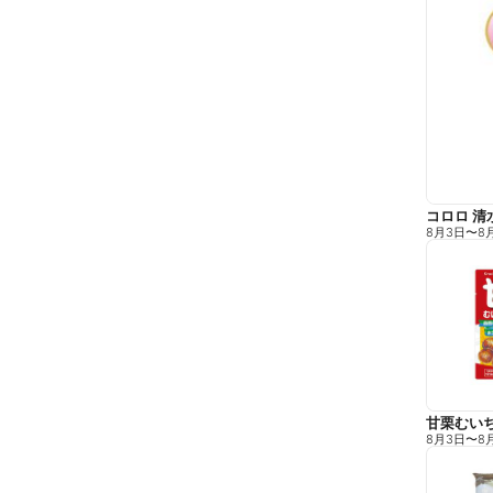
コロロ 清
8月3日
〜
8
甘栗むい
8月3日
〜
8