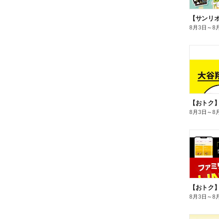
8月3日
～
8
8月3日
～
8
8月3日
～
8