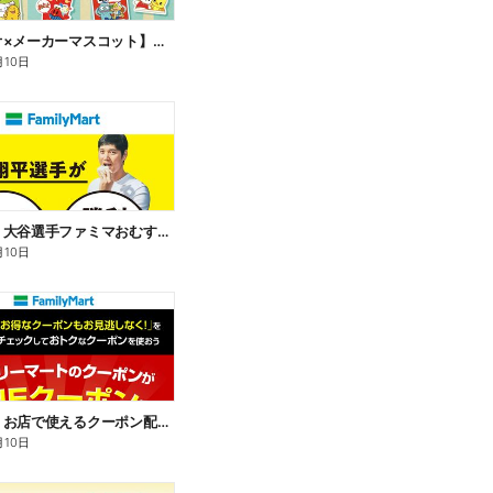
【サンリオ×メーカーマスコット】オリジナルグッズ貰える!
月10日
【おトク】大谷選手ファミマおむすび割
月10日
【おトク】お店で使えるクーポン配信中
月10日