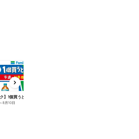
t
x
e
n
ク】1個買うと1個もらえる/麦茶
～
8月10日