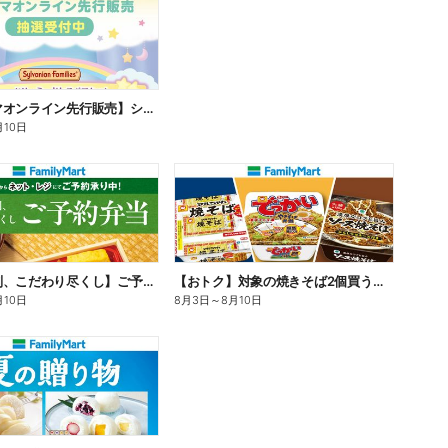
【ファミマオンライン先行販売】シルバニアファミリー
月10日
【旨さ格別、こだわり尽くし】ご予約弁当
【おトク】対象の焼きそば2個買うと100円引き!
月10日
8月3日
～
8月10日