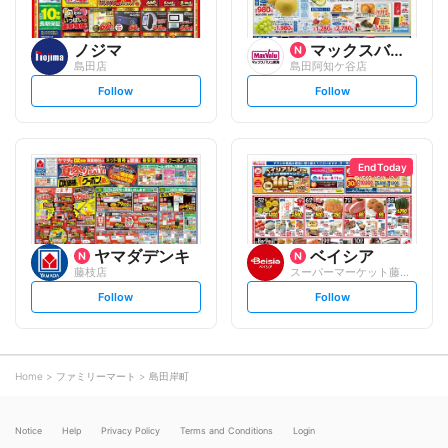
ノジマ
マックスバリュ
島田店
島田阿知ケ谷店
s
s
Follow
Follow
e
e
t
t
f
f
o
o
l
l
l
l
o
o
End Today
w
w
ヤマダデンキ
ベイシア
藤枝店
スーパーマーケット藤枝店
s
s
Follow
Follow
e
e
t
t
f
f
o
o
l
l
l
l
o
o
Home
ファミリーマート
島田岸町
w
w
Notice
Help
Privacy Policy
Terms and Conditions
Login