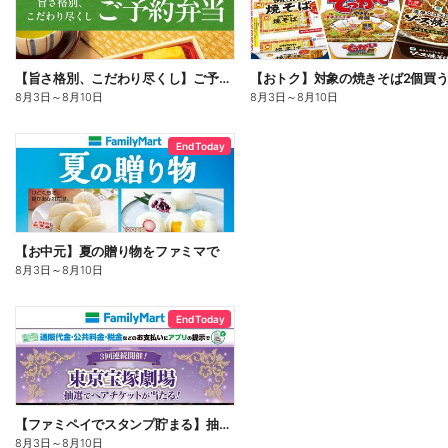
【旨さ格別、こだわり尽くし】ご予約弁当
8月3日
～
8月10日
8月3日
～
8月10日
End Today
【お中元】夏の贈り物をファミマで
8月3日
～
8月10日
End Today
【ファミペイでスタンプ貯まる】抽選でペアチケットが当たる!
8月3日
～
8月10日