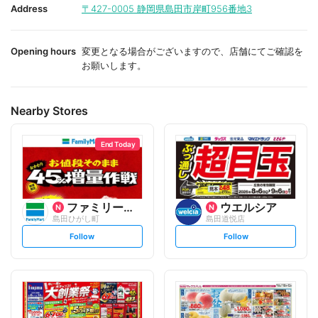
i
i
Address
〒427-0005
静岡県島田市岸町956番地3
t
t
e
e
Opening hours
変更となる場合がございますので、店舗にてご確認を
お願いします。
Nearby Stores
End Today
ファミリーマート
ウエルシア
島田ひがし町
島田道悦店
s
s
Follow
Follow
e
e
t
t
f
f
o
o
l
l
l
l
o
o
w
w