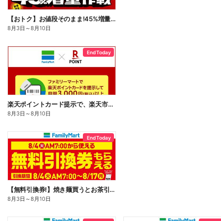
【おトク】お値段そのまま!45%増量作戦!
8月3日
～
8月10日
End Today
楽天ポイントカード提示で、楽天市場でのお買い物がおトクに!
8月3日
～
8月10日
End Today
【無料引換券!】焼き麺買うとお茶引換券貰える!
8月3日
～
8月10日