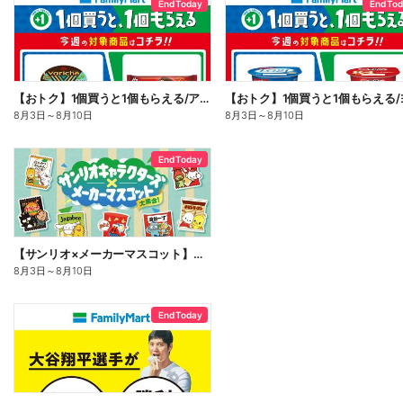
End Today
End To
【おトク】1個買うと1個もらえる/アイス
8月3日
～
8月10日
8月3日
～
8月10日
End Today
【サンリオ×メーカーマスコット】オリジナルグッズ貰える!
8月3日
～
8月10日
End Today