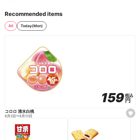
Recommended items
All
Today(Mon)
159
159
税込
税込
円
円
コロロ 清水白桃
s
8月3日
〜
8月10日
e
t
f
a
v
o