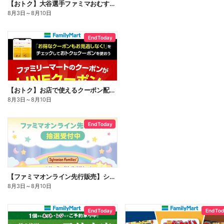
【おトク】大谷選手ファミマおむすび割
8月3日
～
8月10日
End Today
【おトク】お店で使えるクーポン配信中
8月3日
～
8月10日
End Today
【ファミマオンライン先行販売】シルバニアファミリー
8月3日
～
8月10日
End Today
End To