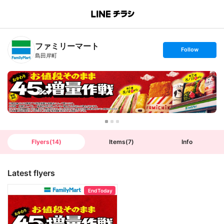
B
r
a
n
ファミリーマート
c
s
Follow
h
e
島田岸町
T
t
o
f
p
o
l
l
o
w
Flyers
(
14
)
Items
(
7
)
Info
Latest flyers
End Today