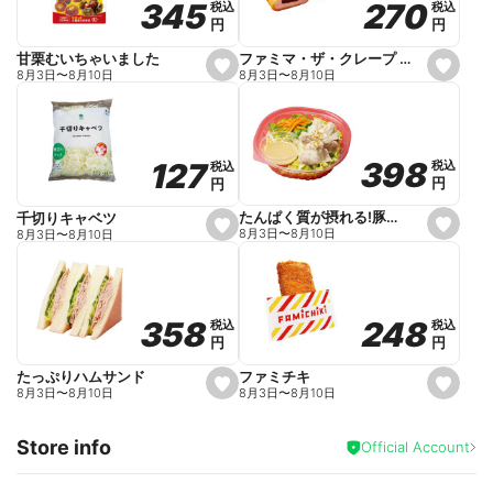
270
270
345
345
税込
税込
税込
税込
r
円
円
円
円
i
t
e
ファミマ・ザ・クレープ 生チョコ
甘栗むいちゃいました
s
s
8月3日
〜
8月10日
8月3日
〜
8月10日
e
e
t
t
f
f
a
a
v
v
o
o
398
398
127
127
税込
税込
税込
税込
r
r
円
円
円
円
i
i
t
t
e
e
たんぱく質が摂れる!豚しゃぶのパスタサラダ
千切りキャベツ
s
s
8月3日
〜
8月10日
8月3日
〜
8月10日
e
e
t
t
f
f
a
a
v
v
o
o
248
248
358
358
税込
税込
税込
税込
r
r
円
円
円
円
i
i
t
t
e
e
ファミチキ
たっぷりハムサンド
s
s
8月3日
〜
8月10日
8月3日
〜
8月10日
e
e
t
t
f
f
Store info
a
a
Official Account
v
v
o
o
r
r