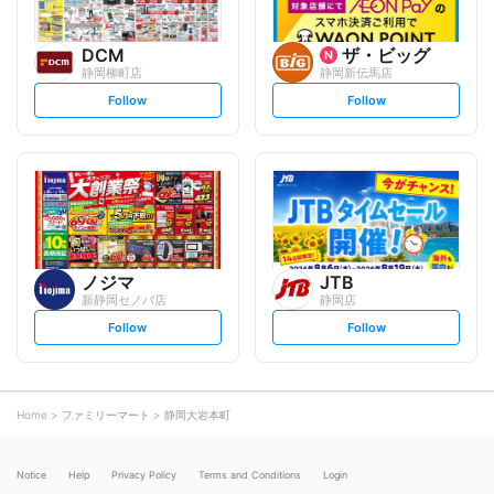
DCM
ザ・ビッグ
静岡柳町店
静岡新伝馬店
s
s
Follow
Follow
e
e
t
t
f
f
o
o
l
l
l
l
o
o
w
w
ノジマ
JTB
新静岡セノバ店
静岡店
s
s
Follow
Follow
e
e
t
t
f
f
o
o
l
l
l
l
o
o
Home
ファミリーマート
静岡大岩本町
w
w
Notice
Help
Privacy Policy
Terms and Conditions
Login