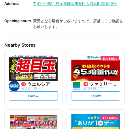
i
i
Address
〒420-0884
静岡県静岡市葵区大岩本町25番13号
t
t
e
e
Opening hours
変更となる場合がございますので、店舗にてご確認を
お願いします。
Nearby Stores
End Today
ウエルシア
ファミリーマート
静岡長谷通り店
静岡大岩二丁目
s
s
Follow
Follow
e
e
t
t
f
f
o
o
l
l
l
l
o
o
End Today
w
w