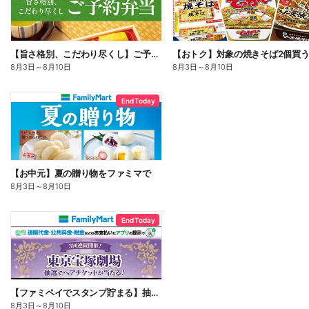
【旨さ格別、こだわり尽くし】ご予約弁当
8月3日
～
8月10日
8月3日
～
8月10日
End Today
【お中元】夏の贈り物をファミマで
8月3日
～
8月10日
End Today
【ファミペイでスタンプ貯まる】抽選でペアチケットが当たる!
8月3日
～
8月10日