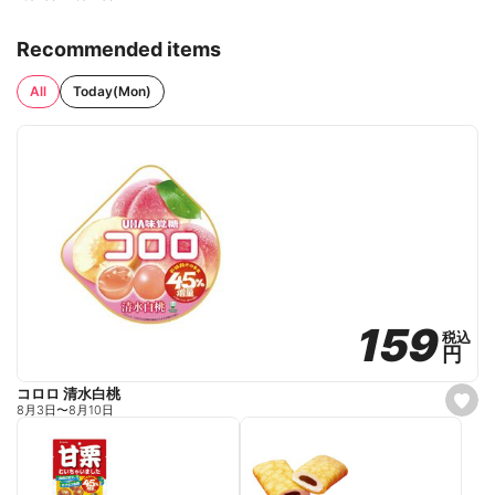
Recommended items
All
Today(Mon)
159
159
税込
税込
円
円
コロロ 清水白桃
s
8月3日
〜
8月10日
e
t
f
a
v
o