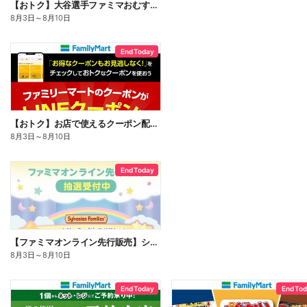
【おトク】大谷選手ファミマおむすび割
8月3日
～
8月10日
End Today
【おトク】お店で使えるクーポン配信中
8月3日
～
8月10日
End Today
【ファミマオンライン先行販売】シルバニアファミリー
8月3日
～
8月10日
End Today
End To