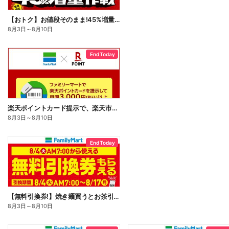
【おトク】お値段そのまま!45%増量作戦!
8月3日
～
8月10日
End Today
楽天ポイントカード提示で、楽天市場でのお買い物がおトクに!
8月3日
～
8月10日
End Today
【無料引換券!】焼き麺買うとお茶引換券貰える!
8月3日
～
8月10日