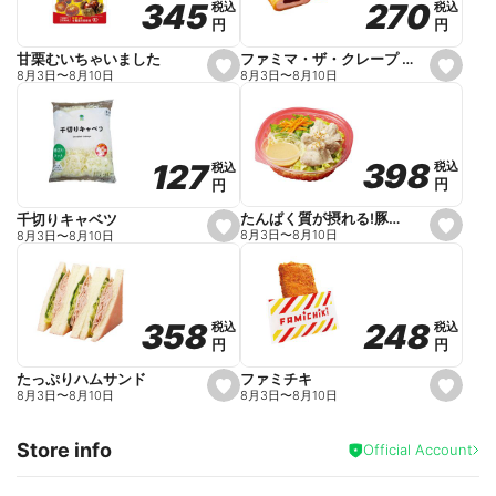
270
270
345
345
税込
税込
税込
税込
r
円
円
円
円
i
t
e
ファミマ・ザ・クレープ 生チョコ
甘栗むいちゃいました
s
s
8月3日
〜
8月10日
8月3日
〜
8月10日
e
e
t
t
f
f
a
a
v
v
o
o
398
398
127
127
税込
税込
税込
税込
r
r
円
円
円
円
i
i
t
t
e
e
たんぱく質が摂れる!豚しゃぶのパスタサラダ
千切りキャベツ
s
s
8月3日
〜
8月10日
8月3日
〜
8月10日
e
e
t
t
f
f
a
a
v
v
o
o
248
248
358
358
税込
税込
税込
税込
r
r
円
円
円
円
i
i
t
t
e
e
ファミチキ
たっぷりハムサンド
s
s
8月3日
〜
8月10日
8月3日
〜
8月10日
e
e
t
t
f
f
Store info
a
a
Official Account
v
v
o
o
r
r