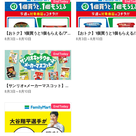
End Today
End To
【おトク】1個買うと1個もらえる/アイス
8月3日
～
8月10日
8月3日
～
8月10日
End Today
【サンリオ×メーカーマスコット】オリジナルグッズ貰える!
8月3日
～
8月10日
End Today