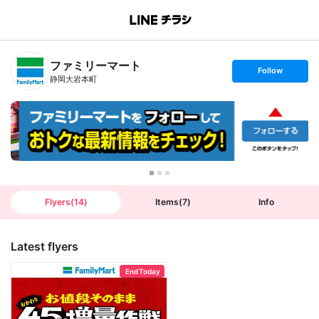
B
r
a
n
ファミリーマート
c
s
Follow
h
e
静岡大岩本町
T
t
o
f
p
o
l
l
o
w
Flyers
(
14
)
Items
(
7
)
Info
Latest flyers
End Today