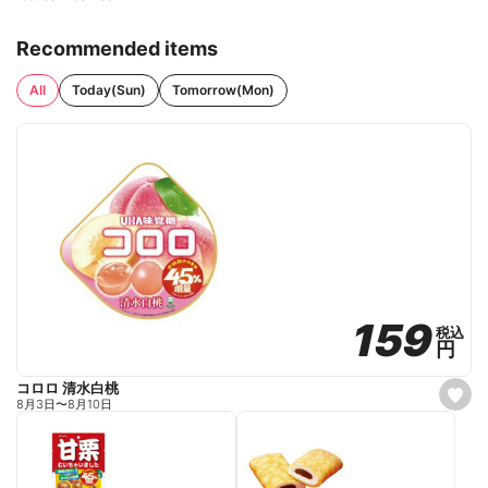
Recommended items
All
Today(Sun)
Tomorrow(Mon)
159
159
税込
税込
円
円
コロロ 清水白桃
s
8月3日
〜
8月10日
e
t
f
a
v
o