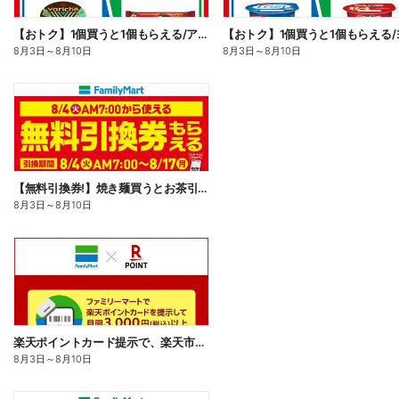
【おトク】1個買うと1個もらえる/アイス
8月3日
～
8月10日
8月3日
～
8月10日
【無料引換券!】焼き麺買うとお茶引換券貰える!
8月3日
～
8月10日
楽天ポイントカード提示で、楽天市場でのお買い物がおトクに!
8月3日
～
8月10日