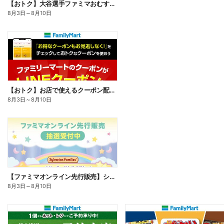
【おトク】大谷選手ファミマおむすび割
8月3日
～
8月10日
【おトク】お店で使えるクーポン配信中
8月3日
～
8月10日
【ファミマオンライン先行販売】シルバニアファミリー
8月3日
～
8月10日