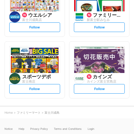
ウエルシア
ファミリーマート
富士川成島店
新富士駅みなみ
s
s
Follow
Follow
e
e
t
t
f
f
o
o
l
l
l
l
o
o
w
w
スポーツデポ
カインズ
富士南店
カインズ富士宮島店
s
s
Follow
Follow
e
e
t
t
f
f
o
o
l
l
l
l
o
o
Home
ファミリーマート
富士川成島
w
w
Notice
Help
Privacy Policy
Terms and Conditions
Login