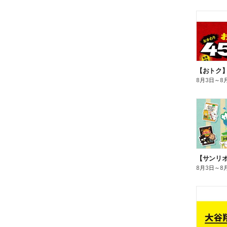
8月3日
～
8
8月3日
～
8