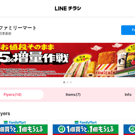
ファミリーマート
s
F
e
沼津港前
t
f
o
l
l
o
w
Flyers
(
14
)
Items
(
7
)
Info
lyers