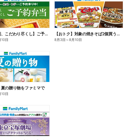
【旨さ格別、こだわり尽くし】ご予約弁当
【おトク】対象の焼きそば2個買うと100円引き!
月10日
8月3日
～
8月10日
】夏の贈り物をファミマで
月10日