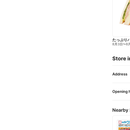
たっぷり
8月3日
〜
8
Store i
Address
Opening 
Nearby 