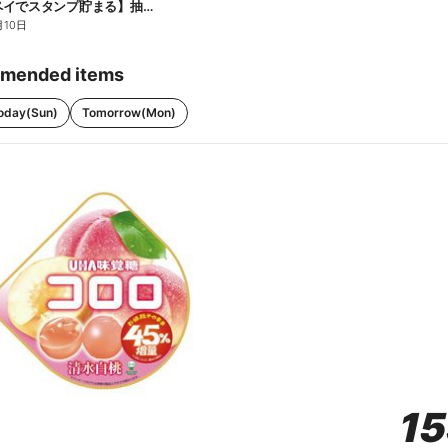
【ファミペイでスタンプ貯まる】抽選でペアチケットが当たる!
月10日
mended items
oday(Sun)
Tomorrow(Mon)
1
1