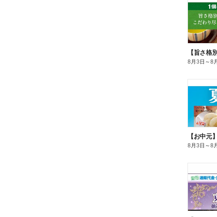
8月3日
～
8
【お中元
8月3日
～
8