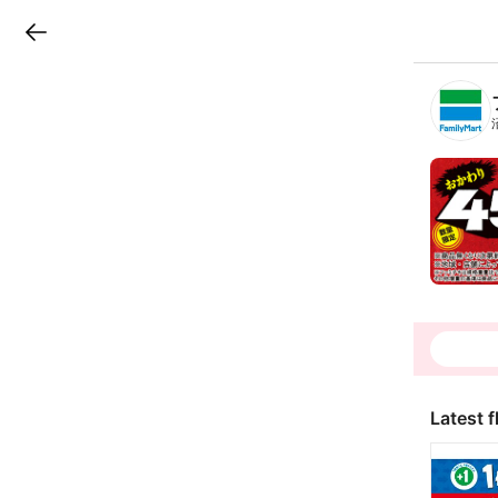
LINEチラシ
B
r
a
n
c
h
T
o
p
Latest f