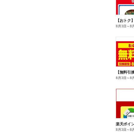
8月3日
～
8
8月3日
～
8
8月3日
～
8