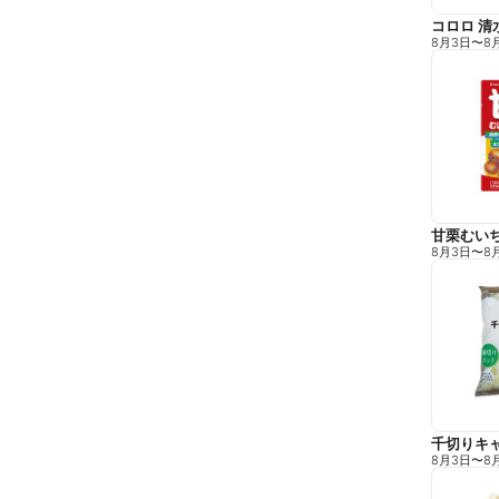
コロロ 清
8月3日
〜
8
甘栗むい
8月3日
〜
8
千切りキ
8月3日
〜
8