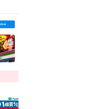
ollow
t