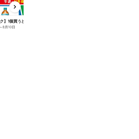
x
e
n
ク】1個買うと1個もらえる/麦茶
～
8月10日