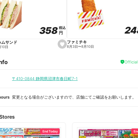
a
v
o
r
i
t
24
24
358
358
e
税込
税込
円
円
ファミチキ
ハムサンド
s
8月3日
〜
8月10日
月10日
e
t
f
nfo
a
Officia
v
o
r
i
〒410-0844
静岡県沼津市春日町7-1
t
e
hours
変更となる場合がございますので、店舗にてご確認をお願いします。
Stores
End Today
En