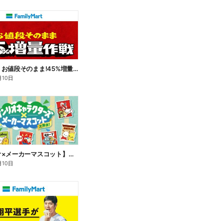
【おトク】お値段そのまま!45%増量作戦!
月10日
【サンリオ×メーカーマスコット】オリジナルグッズ貰える!
月10日