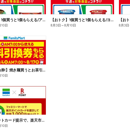
【おトク】1個買うと1個もらえる/アイス
【おトク】1個買うと1個もらえる/ヨーグルト
【おト
月10日
8月3日
～
8月10日
8月3日
【無料引換券!】焼き麺買うとお茶引換券貰える!
月10日
楽天ポイントカード提示で、楽天市場でのお買い物がおトクに!
月10日