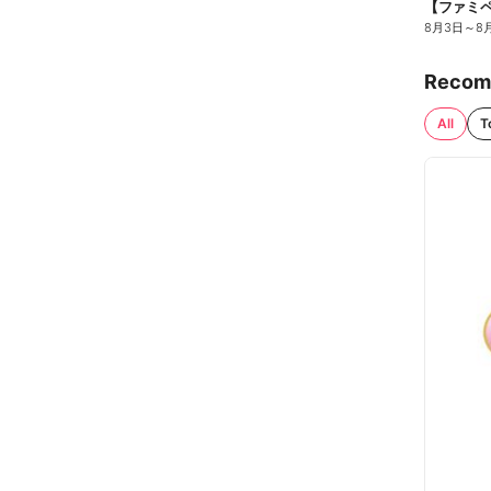
8月3日
～
8
Recom
All
T