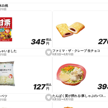
水白桃
月10日
27
27
345
345
税込
税込
円
円
ファミマ・ザ・クレープ 生チョコ
ちゃいました
s
8月3日
〜
8月10日
月10日
e
t
f
a
v
o
r
i
t
39
39
127
127
e
税込
税込
円
円
たんぱく質が摂れる!豚しゃぶのパスタサラダ
ャベツ
s
8月3日
〜
8月10日
月10日
e
t
f