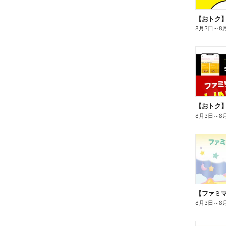
8月3日
～
8
8月3日
～
8
8月3日
～
8