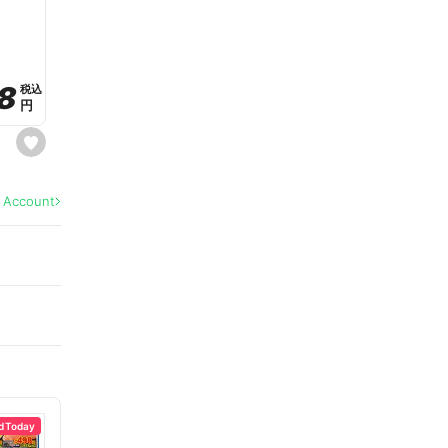
a
v
o
r
i
t
8
8
e
税込
税込
円
円
s
e
t
f
a
l Account
v
o
r
i
t
e
d Today