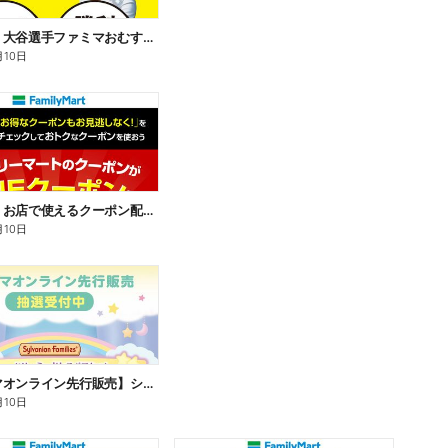
【おトク】大谷選手ファミマおむすび割
月10日
【おトク】お店で使えるクーポン配信中
月10日
【ファミマオンライン先行販売】シルバニアファミリー
月10日