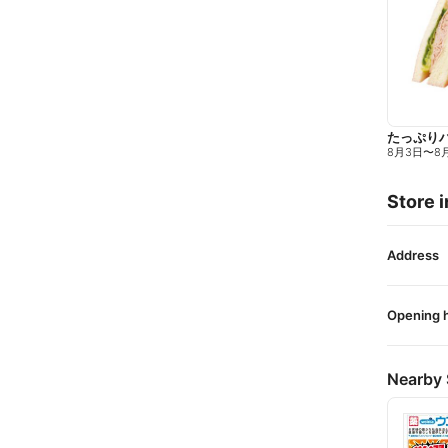
たっぷり
8月3日
〜
8
Store i
Address
Opening 
Nearby 