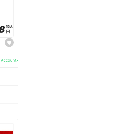
a
v
o
r
i
t
8
8
e
税込
税込
円
円
s
e
t
f
a
l Account
v
o
r
i
t
e