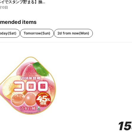
【ファミペイでスタンプ貯まる】抽選でペアチケットが当たる!
月10日
mended items
oday(Sat)
Tomorrow(Sun)
2d from now(Mon)
1
1