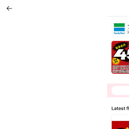
LINEチラシ
B
r
a
n
c
h
T
o
p
Latest f