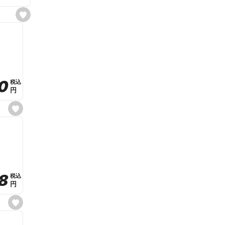
s
e
t
f
a
v
o
r
i
t
0
0
税込
税込
e
円
円
s
e
t
f
a
v
o
r
i
t
8
8
e
税込
税込
円
円
s
e
t
f