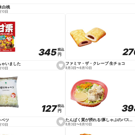
水白桃
月10日
27
27
345
345
税込
税込
円
円
ファミマ・ザ・クレープ 生チョコ
ちゃいました
s
8月3日
〜
8月10日
月10日
e
t
f
a
v
o
r
i
t
39
39
127
127
e
税込
税込
円
円
たんぱく質が摂れる!豚しゃぶのパスタサラダ
ャベツ
s
8月3日
〜
8月10日
月10日
e
t
f