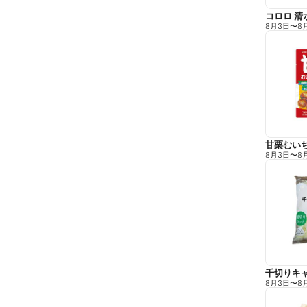
コロロ 清
8月3日
〜
8
甘栗むい
8月3日
〜
8
千切りキ
8月3日
〜
8