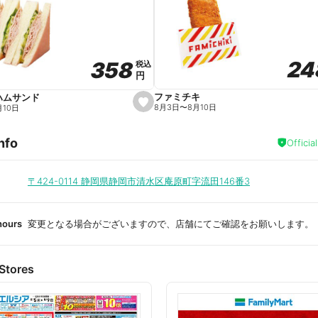
a
v
o
r
i
t
24
24
358
358
e
税込
税込
円
円
ファミチキ
ハムサンド
s
8月3日
〜
8月10日
月10日
e
t
f
nfo
a
Officia
v
o
r
i
〒424-0114
静岡県静岡市清水区庵原町字流田146番3
t
e
hours
変更となる場合がございますので、店舗にてご確認をお願いします。
Stores