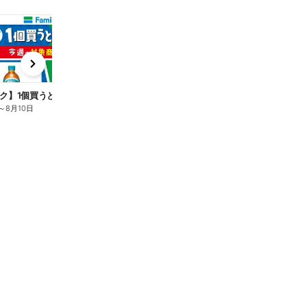
t
x
e
n
ク】1個買うと1個もらえる/麦茶
～
8月10日