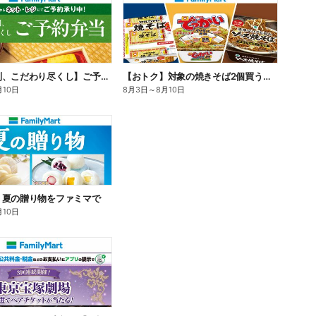
【旨さ格別、こだわり尽くし】ご予約弁当
【おトク】対象の焼きそば2個買うと100円引き!
月10日
8月3日
～
8月10日
】夏の贈り物をファミマで
月10日