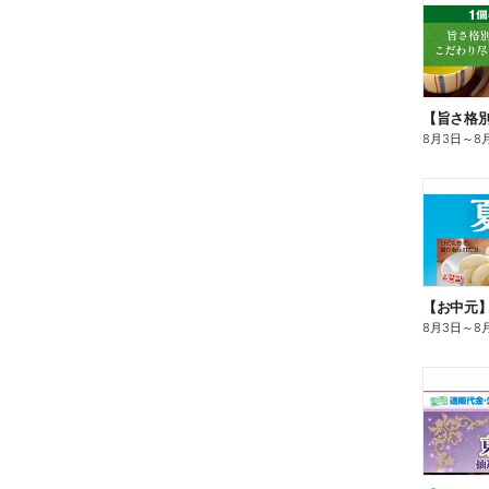
8月3日
～
8
【お中元
8月3日
～
8