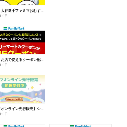
【おトク】大谷選手ファミマおむすび割
月10日
【おトク】お店で使えるクーポン配信中
月10日
【ファミマオンライン先行販売】シルバニアファミリー
月10日