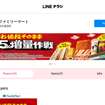
ファミリーマート
s
F
e
清水庵原町
t
f
o
l
l
o
w
Flyers
(
14
)
Items
(
7
)
Info
lyers