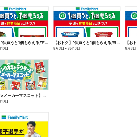
【おトク】1個買うと1個もらえる/アイス
【おトク】1個買うと1個もらえる/ヨーグルト
【おト
月10日
8月3日
～
8月10日
8月3日
【サンリオ×メーカーマスコット】オリジナルグッズ貰える!
月10日