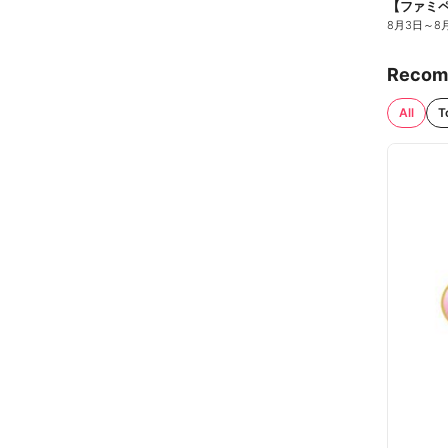
8月3日
～
8
Recom
All
T