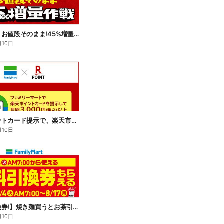
【おトク】お値段そのまま!45%増量作戦!
月10日
楽天ポイントカード提示で、楽天市場でのお買い物がおトクに!
月10日
【無料引換券!】焼き麺買うとお茶引換券貰える!
月10日