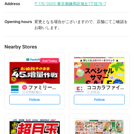
i
i
Address
〒176-0005
東京都練馬区旭丘1丁目78-7
t
t
e
e
Opening hours
変更となる場合がございますので、店舗にてご確認を
お願いします。
Nearby Stores
End Today
ファミリーマート
ココカラファイン
江古田駅南口
江古田店
s
s
Follow
Follow
e
e
t
t
f
f
o
o
l
l
l
l
o
o
w
w