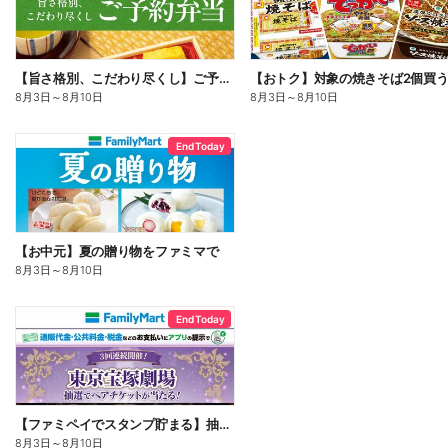
【旨さ格別、こだわり尽くし】ご予約弁当
8月3日
～
8月10日
8月3日
～
8月10日
End Today
【お中元】夏の贈り物をファミマで
8月3日
～
8月10日
End Today
【ファミペイでスタンプ貯まる】抽選でペアチケットが当たる!
8月3日
～
8月10日