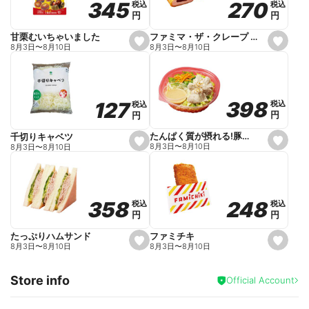
270
270
345
345
税込
税込
税込
税込
r
円
円
円
円
i
t
e
ファミマ・ザ・クレープ 生チョコ
甘栗むいちゃいました
s
s
8月3日
〜
8月10日
8月3日
〜
8月10日
e
e
t
t
f
f
a
a
v
v
o
o
398
398
127
127
税込
税込
税込
税込
r
r
円
円
円
円
i
i
t
t
e
e
たんぱく質が摂れる!豚しゃぶのパスタサラダ
千切りキャベツ
s
s
8月3日
〜
8月10日
8月3日
〜
8月10日
e
e
t
t
f
f
a
a
v
v
o
o
248
248
358
358
税込
税込
税込
税込
r
r
円
円
円
円
i
i
t
t
e
e
ファミチキ
たっぷりハムサンド
s
s
8月3日
〜
8月10日
8月3日
〜
8月10日
e
e
t
t
f
f
Store info
a
a
Official Account
v
v
o
o
r
r