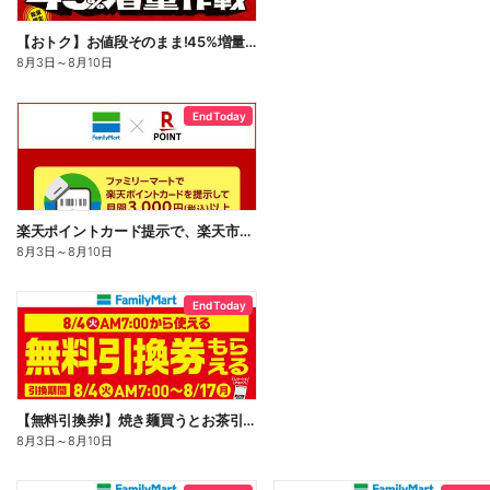
【おトク】お値段そのまま!45%増量作戦!
8月3日
～
8月10日
End Today
楽天ポイントカード提示で、楽天市場でのお買い物がおトクに!
8月3日
～
8月10日
End Today
【無料引換券!】焼き麺買うとお茶引換券貰える!
8月3日
～
8月10日