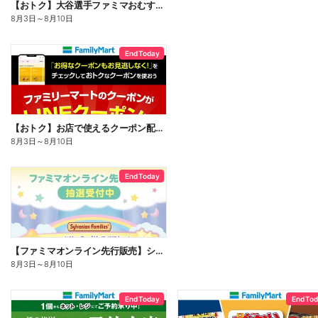
【おトク】大谷選手ファミマおむすび割
8月3日
～
8月10日
End Today
【おトク】お店で使えるクーポン配信中
8月3日
～
8月10日
End Today
【ファミマオンライン先行販売】シルバニアファミリー
8月3日
～
8月10日
End Today
End To