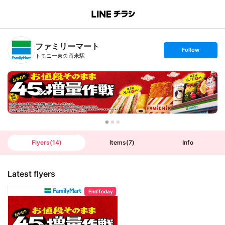
B
r
a
n
ファミリーマート
c
s
Follow
h
e
トモニー東久留米駅
T
t
o
f
p
o
l
l
o
w
Flyers
(
14
)
Items
(
7
)
Info
Latest flyers
End Today