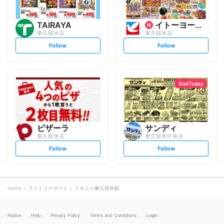
TAIRAYA
イトーヨーカ堂
東久留米店
東久留米店
s
s
Follow
Follow
e
e
t
t
f
f
o
o
l
l
l
l
o
o
End Today
w
w
ピザーラ
サンディ
東久留米店
東久留米中央店
s
s
Follow
Follow
e
e
t
t
f
f
o
o
l
l
l
l
o
o
Home
ファミリーマート
トモニー東久留米駅
w
w
Notice
Help
Privacy Policy
Terms and Conditions
Login