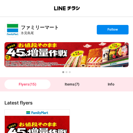
B
r
a
n
ファミリーマート
c
s
Follow
h
e
氷見島尾
T
t
o
f
p
o
l
l
o
w
Flyers
(
15
)
Items
(
7
)
Info
Latest flyers