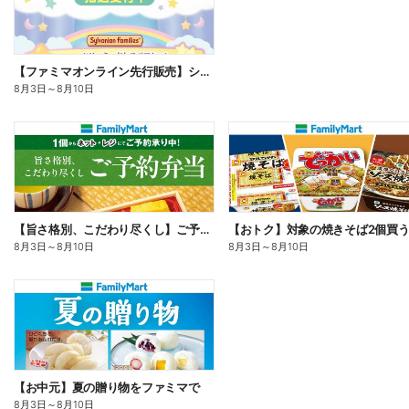
【ファミマオンライン先行販売】シルバニアファミリー
8月3日
～
8月10日
【旨さ格別、こだわり尽くし】ご予約弁当
8月3日
～
8月10日
8月3日
～
8月10日
【お中元】夏の贈り物をファミマで
8月3日
～
8月10日