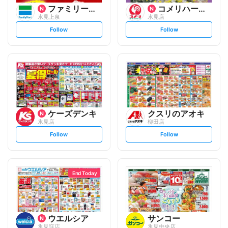
ファミリーマート
コメリハード&グリーン
氷見上泉
氷見店
s
s
Follow
Follow
e
e
t
t
f
f
o
o
l
l
l
l
o
o
w
w
ケーズデンキ
クスリのアオキ
氷見店
柳田店
s
s
Follow
Follow
e
e
t
t
f
f
o
o
l
l
l
l
o
o
End Today
w
w
ウエルシア
サンコー
氷見窪店
氷見中央店