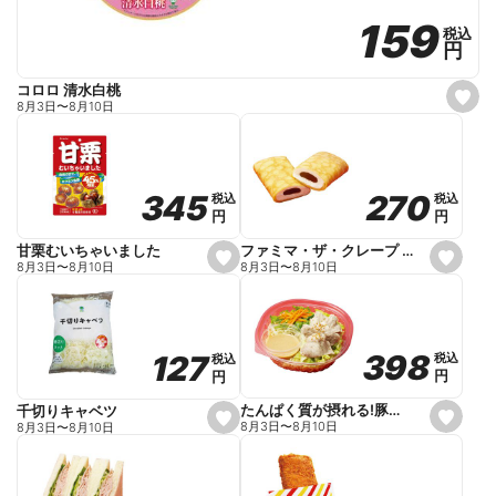
159
159
税込
税込
円
円
コロロ 清水白桃
s
8月3日
〜
8月10日
e
t
f
a
v
o
270
270
345
345
税込
税込
税込
税込
r
円
円
円
円
i
t
e
ファミマ・ザ・クレープ 生チョコ
甘栗むいちゃいました
s
s
8月3日
〜
8月10日
8月3日
〜
8月10日
e
e
t
t
f
f
a
a
v
v
o
o
398
398
127
127
税込
税込
税込
税込
r
r
円
円
円
円
i
i
t
t
e
e
たんぱく質が摂れる!豚しゃぶのパスタサラダ
千切りキャベツ
s
s
8月3日
〜
8月10日
8月3日
〜
8月10日
e
e
t
t
f
f
a
a
v
v