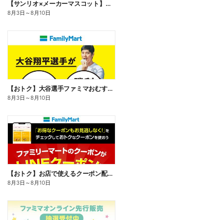
【サンリオ×メーカーマスコット】オリジナルグッズ貰える!
8月3日
～
8月10日
【おトク】大谷選手ファミマおむすび割
8月3日
～
8月10日
【おトク】お店で使えるクーポン配信中
8月3日
～
8月10日