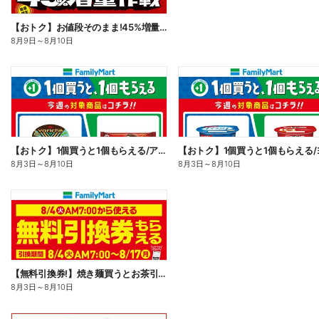
【おトク】お値段そのまま!45%増量作戦!
8月9日
～
8月10日
【おトク】1個買うと1個もらえる/アイス
8月3日
～
8月10日
8月3日
～
8月10日
【無料引換券!】焼き麺買うとお茶引換券貰える!
8月3日
～
8月10日