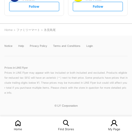
s
s
Follow
Follow
e
e
t
t
f
f
o
o
l
l
l
l
o
o
Home
ファミリーマート
氷見島尾
w
w
Notice
Help
Privacy Policy
Terms and Conditions
Login
Prices in LINE Flyer
Prices in LINE Flyer may appear with tax included or both included and excluded. Products eligible
for reduced tax (8%) will have an asterisk (＊) next to their price. Some products have prices that in
clude trailing digits below ¥1. These prices may be truncated in LINE Flyer but could still affect you
r total if you purchase multiple items. Please check with the store in question for more detailed pric
e info.
©
LY Corporation
Home
Find Stores
My Page