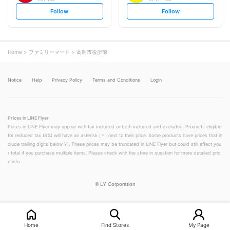
s
s
Follow
Follow
e
e
t
t
f
f
o
o
l
l
l
l
o
o
Home
ファミリーマート
高岡市役所前
w
w
Notice
Help
Privacy Policy
Terms and Conditions
Login
Prices in LINE Flyer
Prices in LINE Flyer may appear with tax included or both included and excluded. Products eligible
for reduced tax (8%) will have an asterisk (＊) next to their price. Some products have prices that in
clude trailing digits below ¥1. These prices may be truncated in LINE Flyer but could still affect you
r total if you purchase multiple items. Please check with the store in question for more detailed pric
e info.
©
LY Corporation
Home
Find Stores
My Page