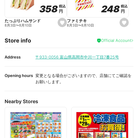
o
o
248
248
358
358
税込
税込
税込
税込
r
r
円
円
円
円
i
i
t
t
e
e
ファミチキ
たっぷりハムサンド
s
s
8月3日
〜
8月10日
8月3日
〜
8月10日
e
e
t
t
f
f
Store info
a
a
Official Account
v
v
o
o
r
r
i
i
Address
〒933-0056
富山県高岡市中川一丁目7番25号
t
t
e
e
Opening hours
変更となる場合がございますので、店舗にてご確認を
お願いします。
Nearby Stores