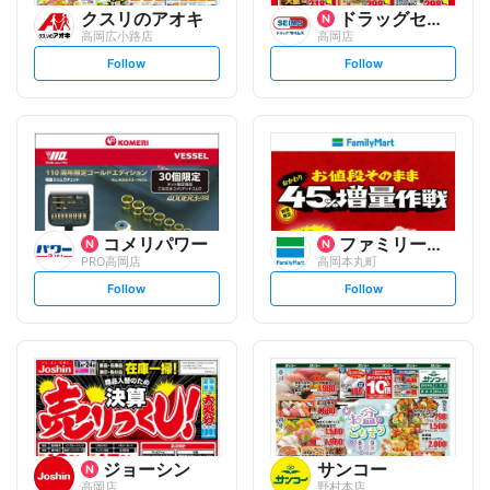
クスリのアオキ
ドラッグセイムス
高岡広小路店
高岡店
s
s
Follow
Follow
e
e
t
t
f
f
o
o
l
l
l
l
o
o
w
w
コメリパワー
ファミリーマート
PRO高岡店
高岡本丸町
s
s
Follow
Follow
e
e
t
t
f
f
o
o
l
l
l
l
o
o
w
w
ジョーシン
サンコー
高岡店
野村本店