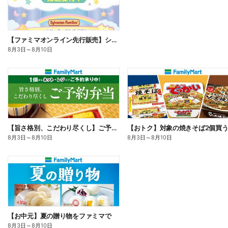
【ファミマオンライン先行販売】シルバニアファミリー
8月3日
～
8月10日
【旨さ格別、こだわり尽くし】ご予約弁当
8月3日
～
8月10日
8月3日
～
8月10日
【お中元】夏の贈り物をファミマで
8月3日
～
8月10日