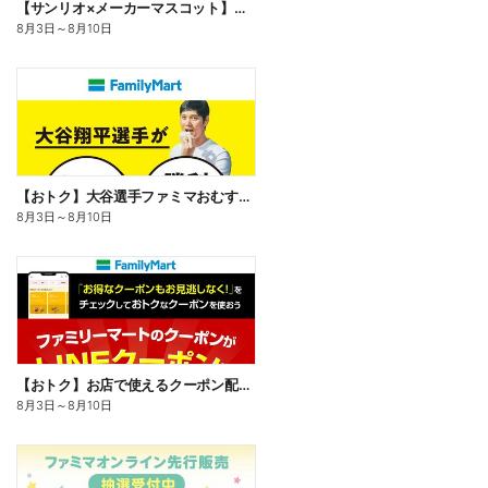
【サンリオ×メーカーマスコット】オリジナルグッズ貰える!
8月3日
～
8月10日
【おトク】大谷選手ファミマおむすび割
8月3日
～
8月10日
【おトク】お店で使えるクーポン配信中
8月3日
～
8月10日