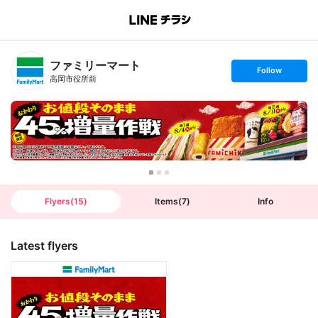
B
r
a
n
ファミリーマート
c
s
Follow
h
e
高岡市役所前
T
t
o
f
p
o
l
l
o
w
Flyers
(
15
)
Items
(
7
)
Info
Latest flyers