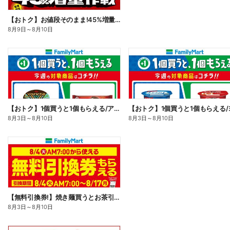
【おトク】お値段そのまま!45%増量作戦!
8月9日
～
8月10日
【おトク】1個買うと1個もらえる/アイス
8月3日
～
8月10日
8月3日
～
8月10日
【無料引換券!】焼き麺買うとお茶引換券貰える!
8月3日
～
8月10日