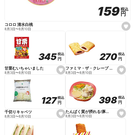
159
159
税込
税込
円
円
コロロ 清水白桃
s
8月3日
〜
8月10日
e
t
f
a
v
o
270
270
345
345
税込
税込
税込
税込
r
円
円
円
円
i
t
e
ファミマ・ザ・クレープ 生チョコ
甘栗むいちゃいました
s
s
8月3日
〜
8月10日
8月3日
〜
8月10日
e
e
t
t
f
f
a
a
v
v
o
o
398
398
127
127
税込
税込
税込
税込
r
r
円
円
円
円
i
i
t
t
e
e
たんぱく質が摂れる!豚しゃぶのパスタサラダ
千切りキャベツ
s
s
8月3日
〜
8月10日
8月3日
〜
8月10日
e
e
t
t
f
f
a
a
v
v