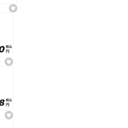
s
e
t
f
a
v
o
r
i
t
0
0
税込
税込
e
円
円
s
e
t
f
a
v
o
r
i
t
8
8
e
税込
税込
円
円
s
e
t
f