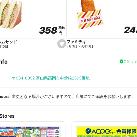
a
v
o
r
i
t
24
24
358
358
e
税込
税込
円
円
ファミチキ
ハムサンド
s
8月3日
〜
8月10日
月10日
e
t
f
nfo
a
Officia
v
o
r
i
〒934-0092
富山県高岡市中曽根2895番地
t
e
hours
変更となる場合がございますので、店舗にてご確認をお願いします。
Stores