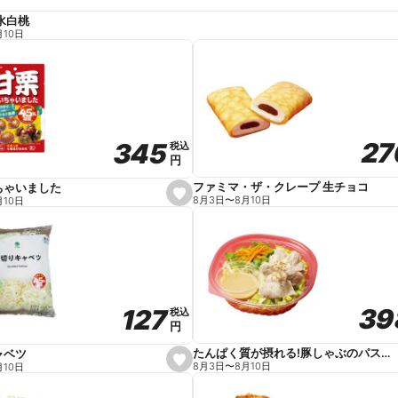
水白桃
月10日
27
27
345
345
税込
税込
円
円
ファミマ・ザ・クレープ 生チョコ
ちゃいました
s
8月3日
〜
8月10日
月10日
e
t
f
a
v
o
r
i
t
39
39
127
127
e
税込
税込
円
円
たんぱく質が摂れる!豚しゃぶのパスタサラダ
ャベツ
s
8月3日
〜
8月10日
月10日
e
t
f