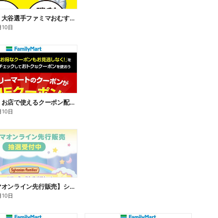
【おトク】大谷選手ファミマおむすび割
月10日
【おトク】お店で使えるクーポン配信中
月10日
【ファミマオンライン先行販売】シルバニアファミリー
月10日