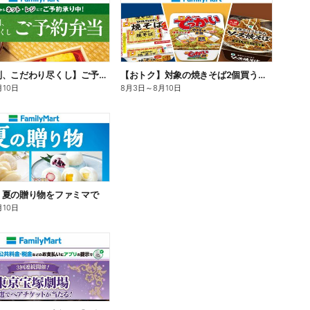
【旨さ格別、こだわり尽くし】ご予約弁当
【おトク】対象の焼きそば2個買うと100円引き!
月10日
8月3日
～
8月10日
】夏の贈り物をファミマで
月10日