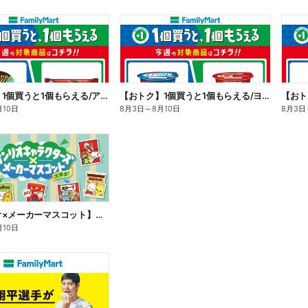
【おトク】1個買うと1個もらえる/アイス
【おトク】1個買うと1個もらえる/ヨーグルト
【おト
月10日
8月3日
～
8月10日
8月3日
【サンリオ×メーカーマスコット】オリジナルグッズ貰える!
月10日