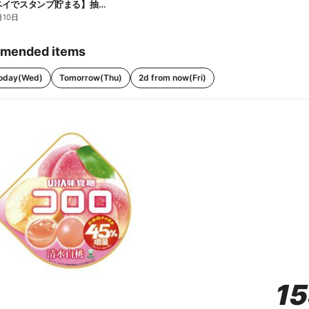
【ファミペイでスタンプ貯まる】抽選でペアチケットが当たる!
月10日
mended items
oday(Wed)
Tomorrow(Thu)
2d from now(Fri)
1
1