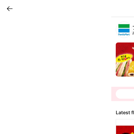
LINEチラシ
B
r
a
n
c
h
T
o
p
Latest f