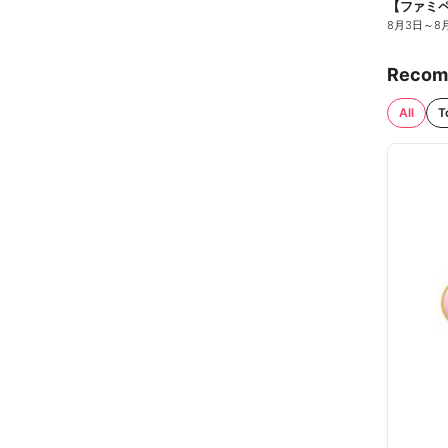
8月3日
～
8
Recom
All
T