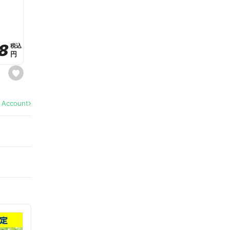
a
v
o
r
i
t
8
8
e
税込
税込
円
円
s
e
t
f
a
l Account
v
o
r
i
t
e