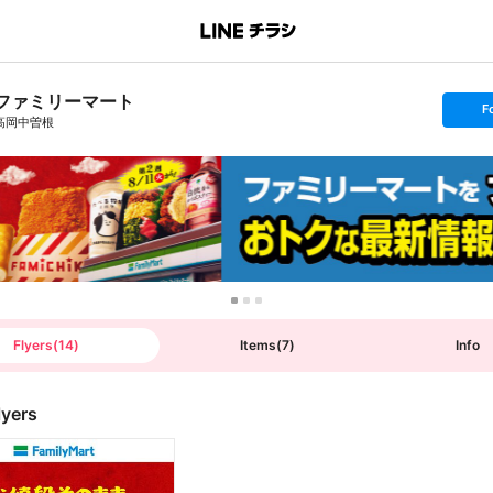
ファミリーマート
s
F
e
高岡中曽根
t
f
o
l
l
o
w
Flyers
(
14
)
Items
(
7
)
Info
lyers