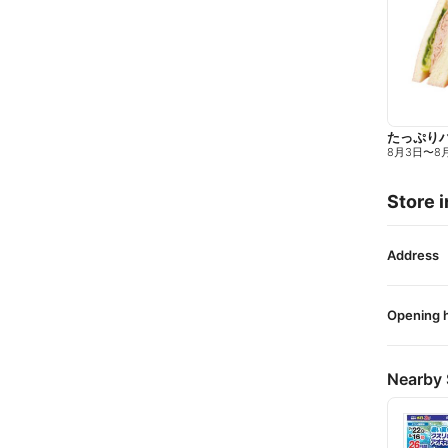
たっぷり
8月3日
〜
8
Store i
Address
Opening 
Nearby 