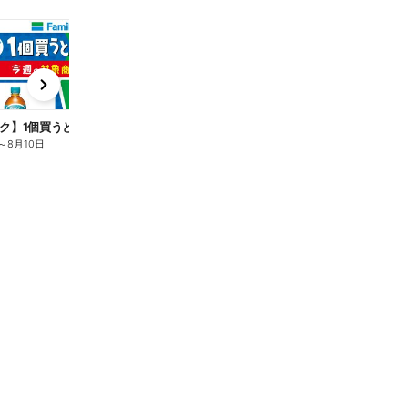
t
x
e
n
ク】1個買うと1個もらえる/麦茶
～
8月10日