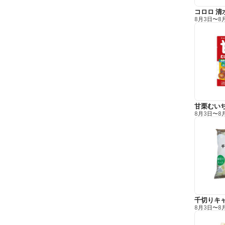
コロロ 清
8月3日
〜
8
甘栗むい
8月3日
〜
8
千切りキ
8月3日
〜
8