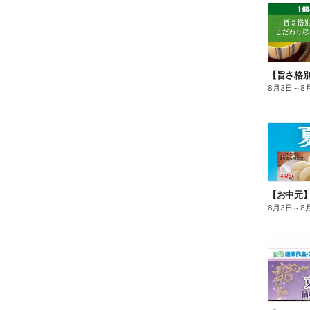
8月3日
～
8
【お中元
8月3日
～
8