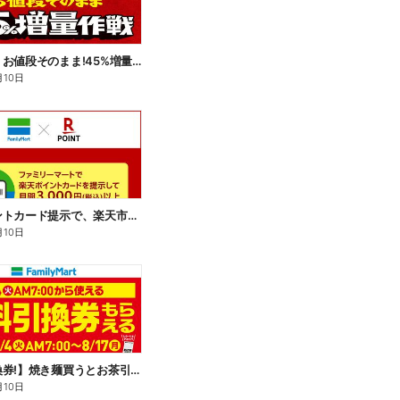
【おトク】お値段そのまま!45%増量作戦!
月10日
楽天ポイントカード提示で、楽天市場でのお買い物がおトクに!
月10日
【無料引換券!】焼き麺買うとお茶引換券貰える!
月10日