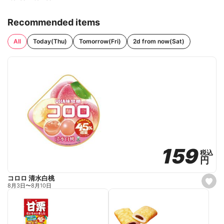
Recommended items
All
Today(Thu)
Tomorrow(Fri)
2d from now(Sat)
159
159
税込
税込
円
円
コロロ 清水白桃
s
8月3日
〜
8月10日
e
t
f
a
v
o