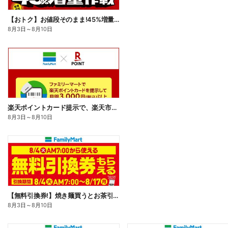
【おトク】お値段そのまま!45%増量作戦!
8月3日
～
8月10日
楽天ポイントカード提示で、楽天市場でのお買い物がおトクに!
8月3日
～
8月10日
【無料引換券!】焼き麺買うとお茶引換券貰える!
8月3日
～
8月10日