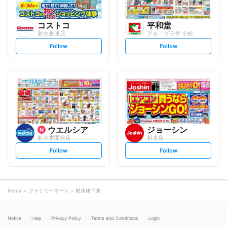
コストコ
平和堂
射水倉庫店
アル・プラザ 小杉
s
s
Follow
Follow
e
e
t
t
f
f
o
o
l
l
l
l
o
o
w
w
ウエルシア
ジョーシン
射水本開発店
射水店
s
s
Follow
Follow
e
e
t
t
f
f
o
o
l
l
l
l
o
o
Home
ファミリーマート
射水橋下条
w
w
Notice
Help
Privacy Policy
Terms and Conditions
Login