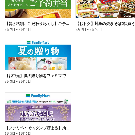
【旨さ格別、こだわり尽くし】ご予約弁当
8月3日
～
8月10日
8月3日
～
8月10日
【お中元】夏の贈り物をファミマで
8月3日
～
8月10日
【ファミペイでスタンプ貯まる】抽選でペアチケットが当たる!
8月3日
～
8月10日