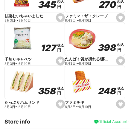
270
270
345
345
税込
税込
税込
税込
r
円
円
円
円
i
t
e
ファミマ・ザ・クレープ 生チョコ
甘栗むいちゃいました
s
s
8月3日
〜
8月10日
8月3日
〜
8月10日
e
e
t
t
f
f
a
a
v
v
o
o
398
398
127
127
税込
税込
税込
税込
r
r
円
円
円
円
i
i
t
t
e
e
たんぱく質が摂れる!豚しゃぶのパスタサラダ
千切りキャベツ
s
s
8月3日
〜
8月10日
8月3日
〜
8月10日
e
e
t
t
f
f
a
a
v
v
o
o
248
248
358
358
税込
税込
税込
税込
r
r
円
円
円
円
i
i
t
t
e
e
ファミチキ
たっぷりハムサンド
s
s
8月3日
〜
8月10日
8月3日
〜
8月10日
e
e
t
t
f
f
Store info
a
a
Official Account
v
v
o
o
r
r