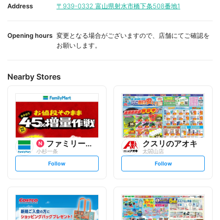
i
i
Address
〒939-0332
富山県射水市橋下条508番地1
t
t
e
e
Opening hours
変更となる場合がございますので、店舗にてご確認を
お願いします。
Nearby Stores
ファミリーマート
クスリのアオキ
小杉一条
太閤山店
s
s
Follow
Follow
e
e
t
t
f
f
o
o
l
l
l
l
o
o
w
w