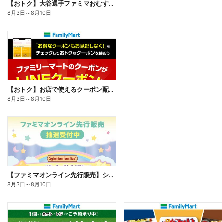
【おトク】大谷選手ファミマおむすび割
8月3日
～
8月10日
【おトク】お店で使えるクーポン配信中
8月3日
～
8月10日
【ファミマオンライン先行販売】シルバニアファミリー
8月3日
～
8月10日