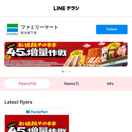
B
r
a
n
ファミリーマート
c
s
Follow
h
e
射水橋下条
T
t
o
f
p
o
l
l
o
w
Flyers
(
14
)
Items
(
7
)
Info
Latest flyers