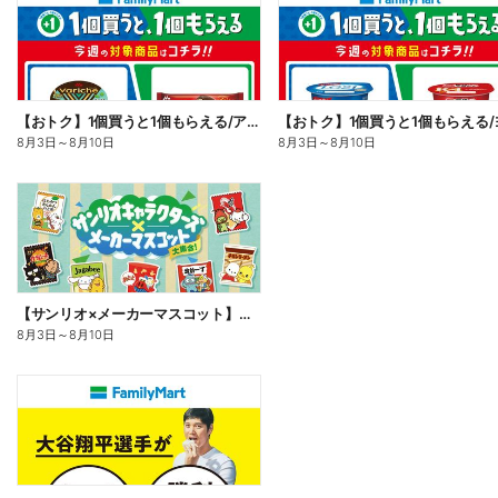
【おトク】1個買うと1個もらえる/アイス
8月3日
～
8月10日
8月3日
～
8月10日
【サンリオ×メーカーマスコット】オリジナルグッズ貰える!
8月3日
～
8月10日