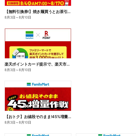
【無料引換券!】焼き麺買うとお茶引換券貰える!
8月3日
～
8月10日
楽天ポイントカード提示で、楽天市場でのお買い物がおトクに!
8月3日
～
8月10日
【おトク】お値段そのまま!45%増量作戦!
8月3日
～
8月10日