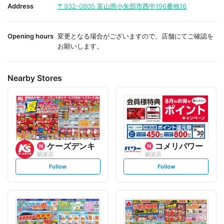
i
i
Address
〒932-0805
富山県小矢部市西中196番地16
t
t
e
e
Opening hours
変更となる場合がございますので、店舗にてご確認を
お願いします。
Nearby Stores
ケーズデンキ
コメリパワー
砺波店
砺波店
s
s
Follow
Follow
e
e
t
t
f
f
o
o
l
l
l
l
o
o
w
w