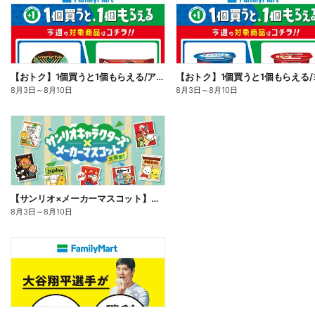
【おトク】1個買うと1個もらえる/アイス
8月3日
～
8月10日
8月3日
～
8月10日
【サンリオ×メーカーマスコット】オリジナルグッズ貰える!
8月3日
～
8月10日