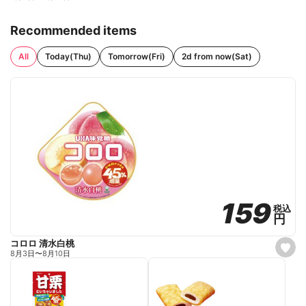
Recommended items
All
Today(Thu)
Tomorrow(Fri)
2d from now(Sat)
159
159
税込
税込
円
円
コロロ 清水白桃
s
8月3日
〜
8月10日
e
t
f
a
v
o