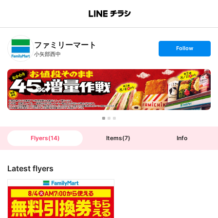
B
r
a
n
ファミリーマート
c
s
Follow
h
e
小矢部西中
T
t
o
f
p
o
l
l
o
w
Flyers
(
14
)
Items
(
7
)
Info
Latest flyers