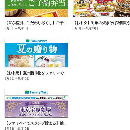
【旨さ格別、こだわり尽くし】ご予約弁当
8月3日
～
8月10日
8月3日
～
8月10日
【お中元】夏の贈り物をファミマで
8月3日
～
8月10日
【ファミペイでスタンプ貯まる】抽選でペアチケットが当たる!
8月3日
～
8月10日