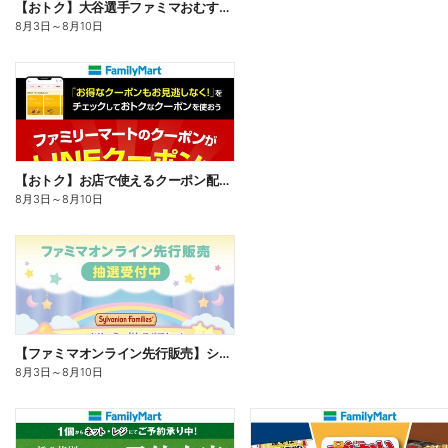
【おトク】大谷選手ファミマおむすび割
8月3日
～
8月10日
【おトク】お店で使えるクーポン配信中
8月3日
～
8月10日
【ファミマオンライン先行販売】シルバニアファミリー
8月3日
～
8月10日