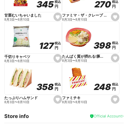
270
270
345
345
税込
税込
税込
税込
r
円
円
円
円
i
t
e
ファミマ・ザ・クレープ 生チョコ
甘栗むいちゃいました
s
s
8月3日
〜
8月10日
8月3日
〜
8月10日
e
e
t
t
f
f
a
a
v
v
o
o
398
398
127
127
税込
税込
税込
税込
r
r
円
円
円
円
i
i
t
t
e
e
たんぱく質が摂れる!豚しゃぶのパスタサラダ
千切りキャベツ
s
s
8月3日
〜
8月10日
8月3日
〜
8月10日
e
e
t
t
f
f
a
a
v
v
o
o
248
248
358
358
税込
税込
税込
税込
r
r
円
円
円
円
i
i
t
t
e
e
ファミチキ
たっぷりハムサンド
s
s
8月3日
〜
8月10日
8月3日
〜
8月10日
e
e
t
t
f
f
Store info
a
a
Official Account
v
v
o
o
r
r