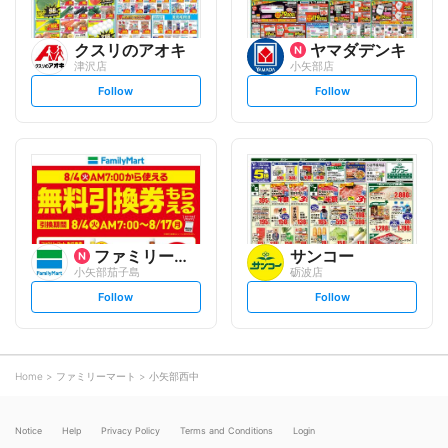
クスリのアオキ
ヤマダデンキ
津沢店
小矢部店
s
s
Follow
Follow
e
e
t
t
f
f
o
o
l
l
l
l
o
o
w
w
ファミリーマート
サンコー
小矢部茄子島
砺波店
s
s
Follow
Follow
e
e
t
t
f
f
o
o
l
l
l
l
o
o
Home
ファミリーマート
小矢部西中
w
w
Notice
Help
Privacy Policy
Terms and Conditions
Login