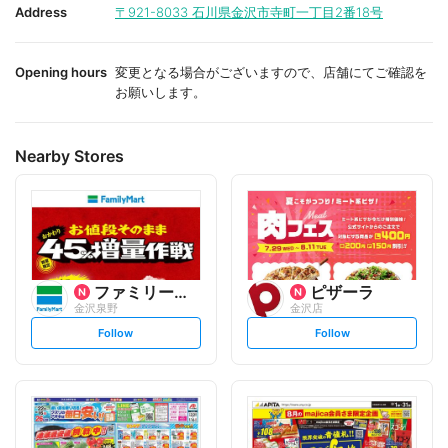
i
i
Address
〒921-8033
石川県金沢市寺町一丁目2番18号
t
t
e
e
Opening hours
変更となる場合がございますので、店舗にてご確認を
お願いします。
Nearby Stores
ファミリーマート
ピザーラ
金沢泉野
金沢店
s
s
Follow
Follow
e
e
t
t
f
f
o
o
l
l
l
l
o
o
w
w