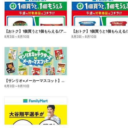
【おトク】1個買うと1個もらえる/アイス
8月3日
～
8月10日
8月3日
～
8月10日
【サンリオ×メーカーマスコット】オリジナルグッズ貰える!
8月3日
～
8月10日