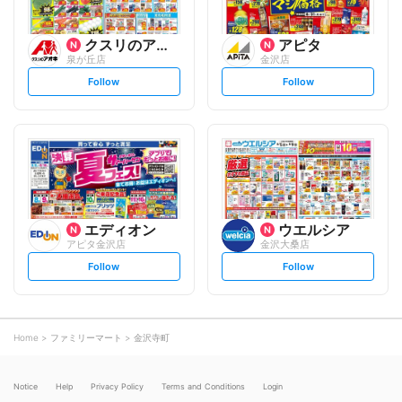
クスリのアオキ
アピタ
泉が丘店
金沢店
s
s
Follow
Follow
e
e
t
t
f
f
o
o
l
l
l
l
o
o
w
w
エディオン
ウエルシア
アピタ金沢店
金沢大桑店
s
s
Follow
Follow
e
e
t
t
f
f
o
o
l
l
l
l
o
o
Home
ファミリーマート
金沢寺町
w
w
Notice
Help
Privacy Policy
Terms and Conditions
Login