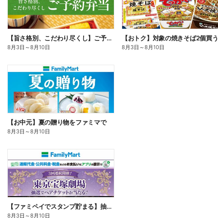
【旨さ格別、こだわり尽くし】ご予約弁当
8月3日
～
8月10日
8月3日
～
8月10日
【お中元】夏の贈り物をファミマで
8月3日
～
8月10日
【ファミペイでスタンプ貯まる】抽選でペアチケットが当たる!
8月3日
～
8月10日