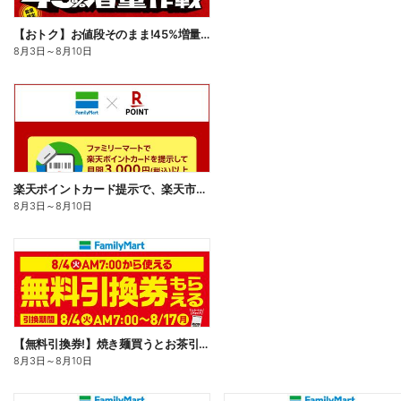
【おトク】お値段そのまま!45%増量作戦!
8月3日
～
8月10日
楽天ポイントカード提示で、楽天市場でのお買い物がおトクに!
8月3日
～
8月10日
【無料引換券!】焼き麺買うとお茶引換券貰える!
8月3日
～
8月10日