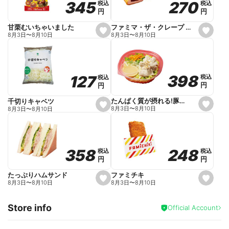
270
270
345
345
税込
税込
税込
税込
r
円
円
円
円
i
t
e
ファミマ・ザ・クレープ 生チョコ
甘栗むいちゃいました
s
s
8月3日
〜
8月10日
8月3日
〜
8月10日
e
e
t
t
f
f
a
a
v
v
o
o
398
398
127
127
税込
税込
税込
税込
r
r
円
円
円
円
i
i
t
t
e
e
たんぱく質が摂れる!豚しゃぶのパスタサラダ
千切りキャベツ
s
s
8月3日
〜
8月10日
8月3日
〜
8月10日
e
e
t
t
f
f
a
a
v
v
o
o
248
248
358
358
税込
税込
税込
税込
r
r
円
円
円
円
i
i
t
t
e
e
ファミチキ
たっぷりハムサンド
s
s
8月3日
〜
8月10日
8月3日
〜
8月10日
e
e
t
t
f
f
Store info
a
a
Official Account
v
v
o
o
r
r