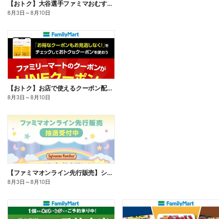
【おトク】大谷選手ファミマおむすび割
8月3日
～
8月10日
【おトク】お店で使えるクーポン配信中
8月3日
～
8月10日
【ファミマオンライン先行販売】シルバニアファミリー
8月3日
～
8月10日