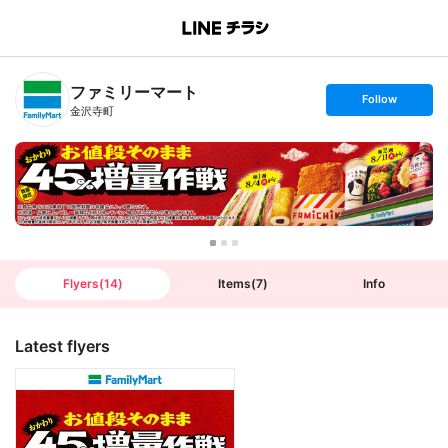
B
r
a
n
ファミリーマート
c
s
Follow
h
e
金沢寺町
T
t
o
f
p
o
l
l
o
w
Flyers
(
14
)
Items
(
7
)
Info
Latest flyers