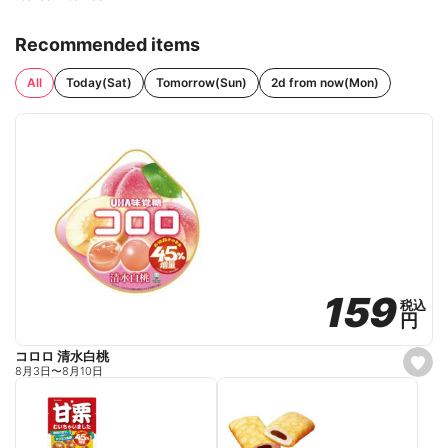
Recommended items
All
Today(Sat)
Tomorrow(Sun)
2d from now(Mon)
159
159
税込
税込
円
円
コロロ 清水白桃
s
8月3日
〜
8月10日
e
t
f
a
v
o