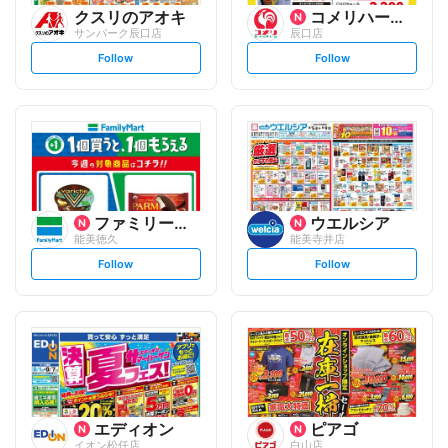
クスリのアオキ
コメリハード&グリーン
サンパーク辰口店
辰口店
s
s
Follow
Follow
e
e
t
t
f
f
o
o
l
l
l
l
o
o
w
w
ファミリーマート
ウエルシア
能美徳久
能美寺井店
s
s
Follow
Follow
e
e
t
t
f
f
o
o
l
l
l
l
o
o
w
w
エディオン
ピアゴ
イオン松任店
白山店