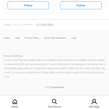
s
s
Follow
Follow
e
e
t
t
f
f
o
o
l
l
l
l
o
o
Home
ファミリーマート
辰口丘陵公園前
w
w
Notice
Help
Privacy Policy
Terms and Conditions
Login
Prices in LINE Flyer
Prices in LINE Flyer may appear with tax included or both included and excluded. Products eligible
for reduced tax (8%) will have an asterisk (＊) next to their price. Some products have prices that in
clude trailing digits below ¥1. These prices may be truncated in LINE Flyer but could still affect you
r total if you purchase multiple items. Please check with the store in question for more detailed pric
e info.
©
LY Corporation
Home
Find Stores
My Page