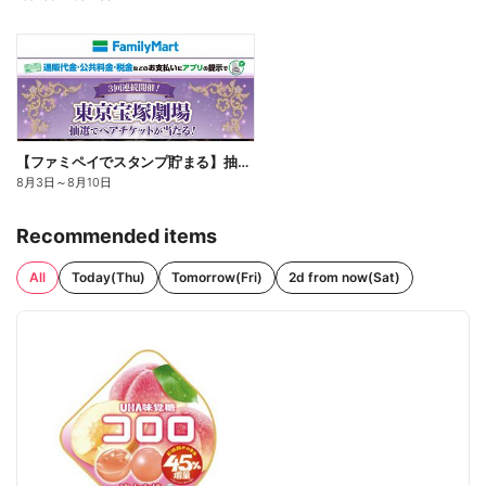
【ファミペイでスタンプ貯まる】抽選でペアチケットが当たる!
8月3日
～
8月10日
Recommended items
All
Today(Thu)
Tomorrow(Fri)
2d from now(Sat)