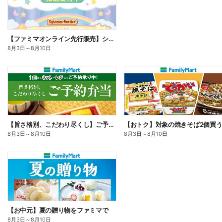
【ファミマオンライン先行販売】シルバニアファミリー
8月3日
～
8月10日
【旨さ格別、こだわり尽くし】ご予約弁当
8月3日
～
8月10日
8月3日
～
8月10日
【お中元】夏の贈り物をファミマで
8月3日
～
8月10日