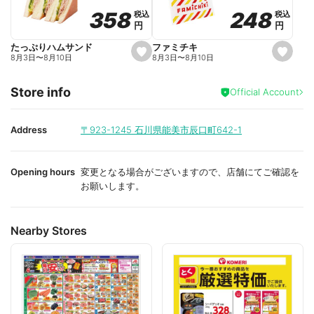
o
o
248
248
358
358
税込
税込
税込
税込
r
r
円
円
円
円
i
i
t
t
e
e
ファミチキ
たっぷりハムサンド
s
s
8月3日
〜
8月10日
8月3日
〜
8月10日
e
e
t
t
f
f
Store info
a
a
Official Account
v
v
o
o
r
r
i
i
Address
〒923-1245
石川県能美市辰口町642-1
t
t
e
e
Opening hours
変更となる場合がございますので、店舗にてご確認を
お願いします。
Nearby Stores