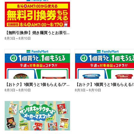
【無料引換券!】焼き麺買うとお茶引換券貰える!
8月3日
～
8月10日
【おトク】1個買うと1個もらえる/アイス
8月3日
～
8月10日
8月3日
～
8月10日