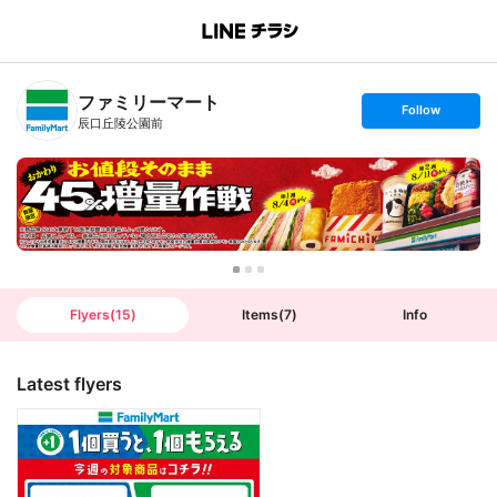
B
r
a
n
ファミリーマート
c
s
Follow
h
e
辰口丘陵公園前
T
t
o
f
p
o
l
l
o
w
Flyers
(
15
)
Items
(
7
)
Info
Latest flyers