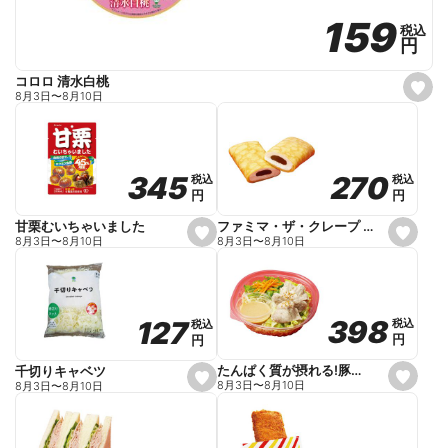
159
159
税込
税込
円
円
コロロ 清水白桃
s
8月3日
〜
8月10日
e
t
f
a
v
o
270
270
345
345
税込
税込
税込
税込
r
円
円
円
円
i
t
e
ファミマ・ザ・クレープ 生チョコ
甘栗むいちゃいました
s
s
8月3日
〜
8月10日
8月3日
〜
8月10日
e
e
t
t
f
f
a
a
v
v
o
o
398
398
127
127
税込
税込
税込
税込
r
r
円
円
円
円
i
i
t
t
e
e
たんぱく質が摂れる!豚しゃぶのパスタサラダ
千切りキャベツ
s
s
8月3日
〜
8月10日
8月3日
〜
8月10日
e
e
t
t
f
f
a
a
v
v