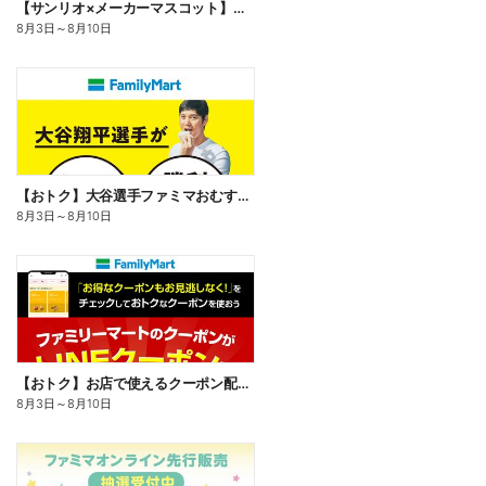
【サンリオ×メーカーマスコット】オリジナルグッズ貰える!
8月3日
～
8月10日
【おトク】大谷選手ファミマおむすび割
8月3日
～
8月10日
【おトク】お店で使えるクーポン配信中
8月3日
～
8月10日