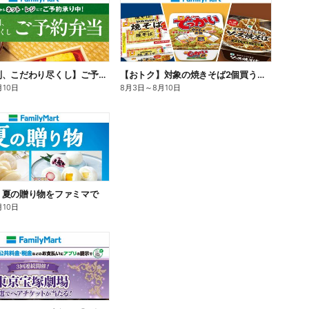
【旨さ格別、こだわり尽くし】ご予約弁当
【おトク】対象の焼きそば2個買うと100円引き!
月10日
8月3日
～
8月10日
】夏の贈り物をファミマで
月10日