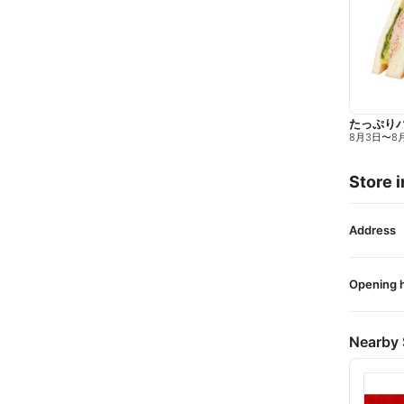
たっぷり
8月3日
〜
8
Store i
Address
Opening 
Nearby 