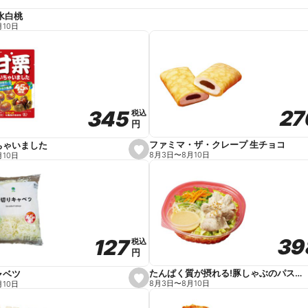
水白桃
月10日
27
27
345
345
税込
税込
円
円
ファミマ・ザ・クレープ 生チョコ
ちゃいました
s
8月3日
〜
8月10日
月10日
e
t
f
a
v
o
r
i
t
39
39
127
127
e
税込
税込
円
円
たんぱく質が摂れる!豚しゃぶのパスタサラダ
ャベツ
s
8月3日
〜
8月10日
月10日
e
t
f