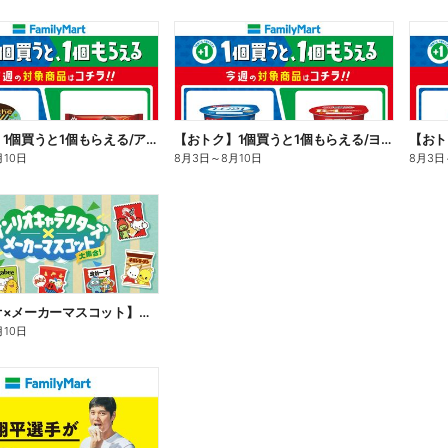
【おトク】1個買うと1個もらえる/アイス
【おトク】1個買うと1個もらえる/ヨーグルト
【おト
月10日
8月3日
～
8月10日
8月3日
【サンリオ×メーカーマスコット】オリジナルグッズ貰える!
月10日