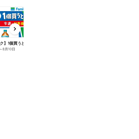
t
x
e
n
ク】1個買うと1個もらえる/麦茶
～
8月10日