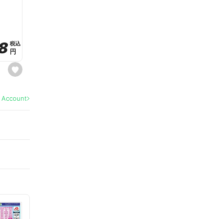
a
v
o
r
i
t
8
8
e
税込
税込
円
円
s
e
t
f
a
l Account
v
o
r
i
t
e