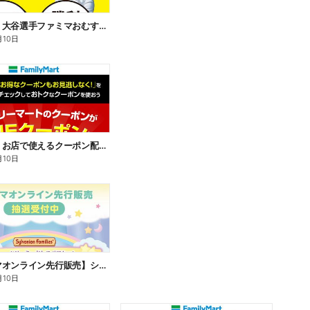
【おトク】大谷選手ファミマおむすび割
月10日
【おトク】お店で使えるクーポン配信中
月10日
【ファミマオンライン先行販売】シルバニアファミリー
月10日