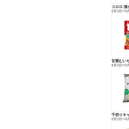
コロロ 清
8月3日
〜
8
甘栗むい
8月3日
〜
8
千切りキ
8月3日
〜
8