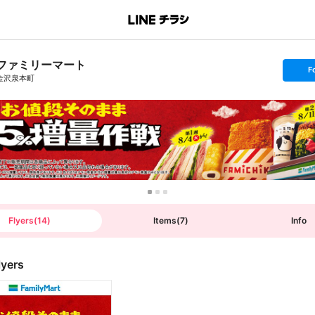
ファミリーマート
s
F
e
金沢泉本町
t
f
o
l
l
o
w
Flyers
(
14
)
Items
(
7
)
Info
lyers