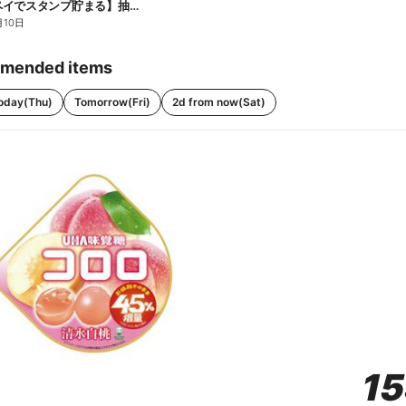
【ファミペイでスタンプ貯まる】抽選でペアチケットが当たる!
月10日
mended items
oday(Thu)
Tomorrow(Fri)
2d from now(Sat)
1
1