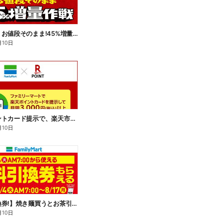
【おトク】お値段そのまま!45%増量作戦!
月10日
楽天ポイントカード提示で、楽天市場でのお買い物がおトクに!
月10日
【無料引換券!】焼き麺買うとお茶引換券貰える!
月10日