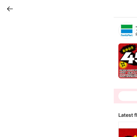
LINEチラシ
B
r
a
n
c
h
T
o
p
Latest f