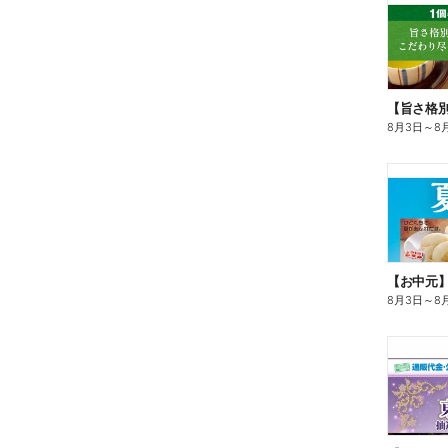
8月3日
～
8
【お中元
8月3日
～
8