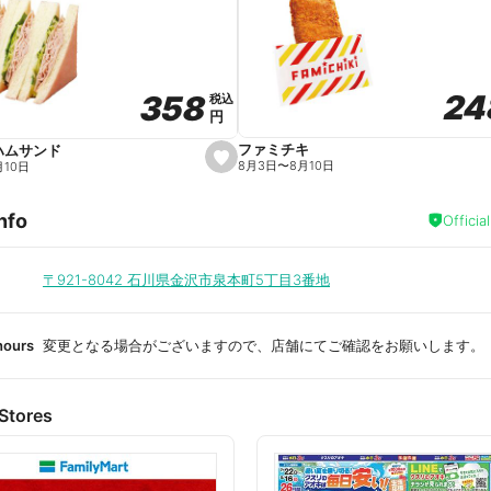
a
v
o
r
i
t
24
24
358
358
e
税込
税込
円
円
ファミチキ
ハムサンド
s
8月3日
〜
8月10日
月10日
e
t
f
nfo
a
Officia
v
o
r
i
〒921-8042
石川県金沢市泉本町5丁目3番地
t
e
hours
変更となる場合がございますので、店舗にてご確認をお願いします。
Stores