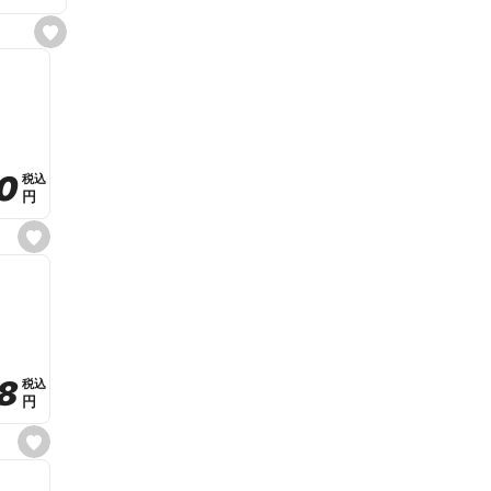
s
e
t
f
a
v
o
r
i
t
0
0
税込
税込
e
円
円
s
e
t
f
a
v
o
r
i
t
8
8
e
税込
税込
円
円
s
e
t
f