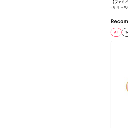
8月3日
～
8
Recom
All
T