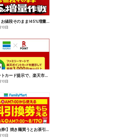
【おトク】お値段そのまま!45%増量作戦!
月10日
楽天ポイントカード提示で、楽天市場でのお買い物がおトクに!
月10日
【無料引換券!】焼き麺買うとお茶引換券貰える!
月10日