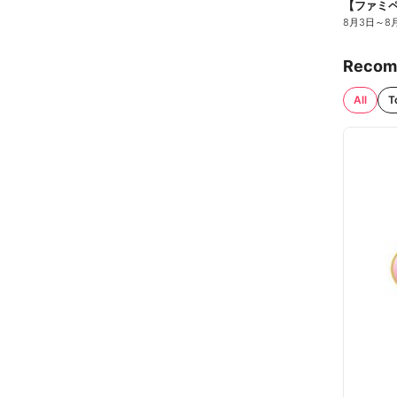
8月3日
～
8
Recom
All
T