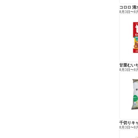
コロロ 清
8月3日
〜
8
甘栗むい
8月3日
〜
8
千切りキ
8月3日
〜
8