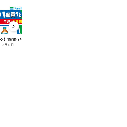
t
x
e
n
ク】1個買うと1個もらえる/麦茶
～
8月10日