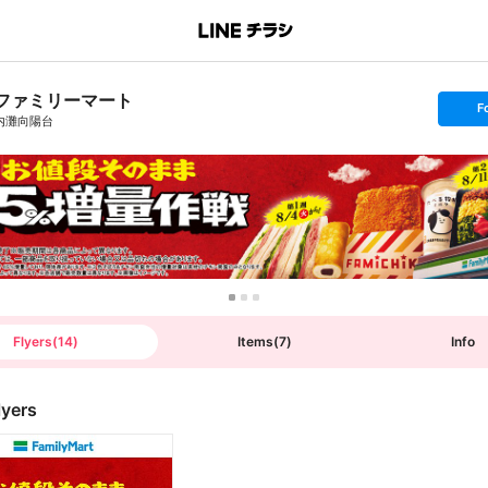
ファミリーマート
s
F
e
内灘向陽台
t
f
o
l
l
o
w
Flyers
(
14
)
Items
(
7
)
Info
lyers