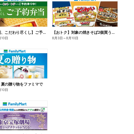
【旨さ格別、こだわり尽くし】ご予約弁当
【おトク】対象の焼きそば2個買うと100円引き!
月10日
8月3日
～
8月10日
】夏の贈り物をファミマで
月10日