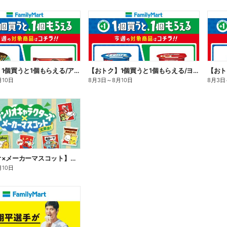
【おトク】1個買うと1個もらえる/アイス
【おトク】1個買うと1個もらえる/ヨーグルト
【おト
月10日
8月3日
～
8月10日
8月3日
【サンリオ×メーカーマスコット】オリジナルグッズ貰える!
月10日