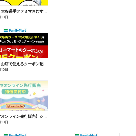
【おトク】大谷選手ファミマおむすび割
月10日
【おトク】お店で使えるクーポン配信中
月10日
【ファミマオンライン先行販売】シルバニアファミリー
月10日