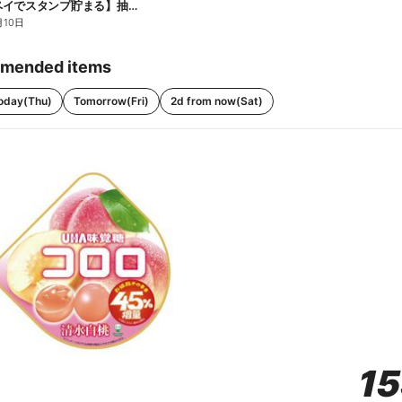
【ファミペイでスタンプ貯まる】抽選でペアチケットが当たる!
月10日
mended items
oday(Thu)
Tomorrow(Fri)
2d from now(Sat)
1
1