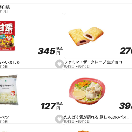
水白桃
月10日
27
27
345
345
税込
税込
円
円
ファミマ・ザ・クレープ 生チョコ
ちゃいました
s
8月3日
〜
8月10日
月10日
e
t
f
a
v
o
r
i
t
39
39
127
127
e
税込
税込
円
円
たんぱく質が摂れる!豚しゃぶのパスタサラダ
ャベツ
s
8月3日
〜
8月10日
月10日
e
t
f