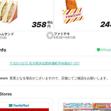
a
v
o
r
i
t
24
24
358
358
e
税込
税込
円
円
ファミチキ
ハムサンド
s
8月3日
〜
8月10日
月10日
e
t
f
nfo
a
Officia
v
o
r
i
〒920-0272
石川県河北郡内灘町字向陽台1-207
t
e
hours
変更となる場合がございますので、店舗にてご確認をお願いします。
Stores