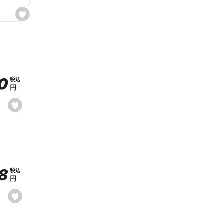
s
e
t
f
a
v
o
r
i
t
0
0
税込
税込
e
円
円
s
e
t
f
a
v
o
r
i
t
8
8
e
税込
税込
円
円
s
e
t
f