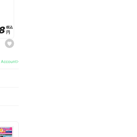
a
v
o
r
i
t
8
8
e
税込
税込
円
円
s
e
t
f
a
l Account
v
o
r
i
t
e