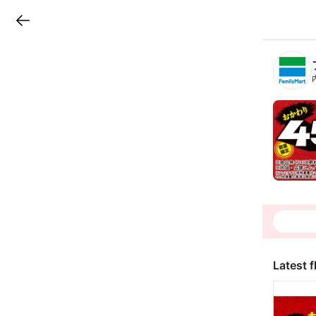
LINEチラシ
B
r
a
n
c
h
T
o
p
Latest f