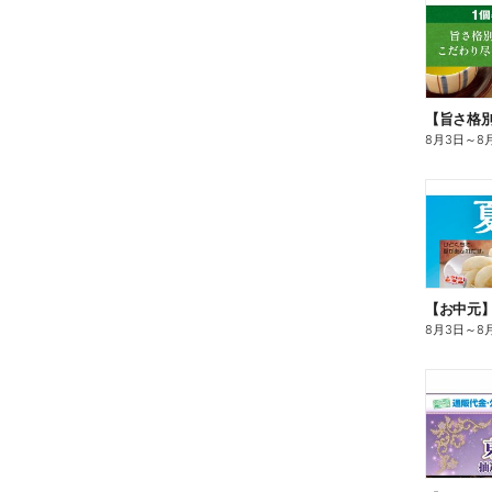
8月3日
～
8
【お中元
8月3日
～
8