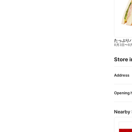
たっぷり
8月3日
〜
8
Store i
Address
Opening 
Nearby 