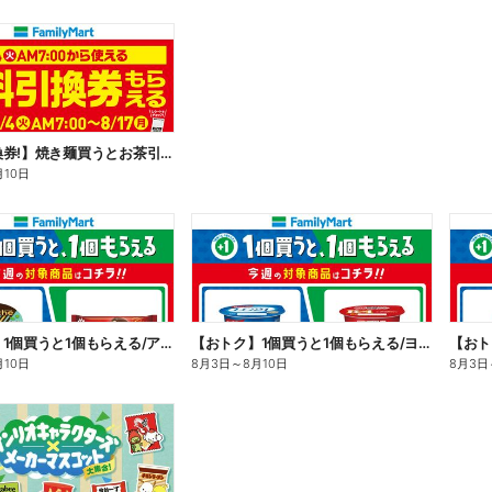
【無料引換券!】焼き麺買うとお茶引換券貰える!
月10日
【おトク】1個買うと1個もらえる/アイス
【おトク】1個買うと1個もらえる/ヨーグルト
【おト
月10日
8月3日
～
8月10日
8月3日