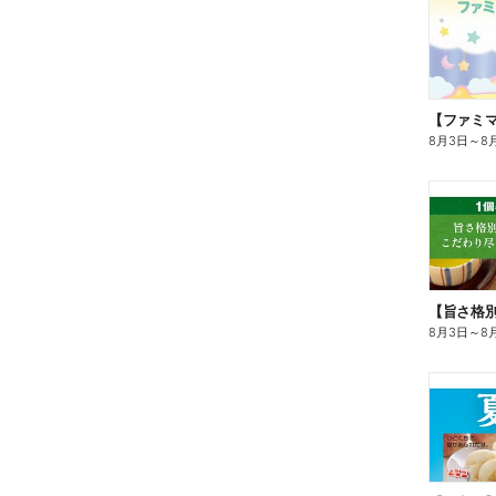
8月3日
～
8
8月3日
～
8