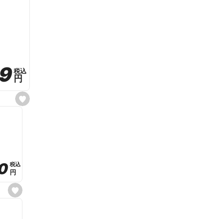
59
59
税込
税込
円
円
s
e
t
f
a
v
o
r
i
t
0
0
税込
税込
e
円
円
s
e
t
f
a