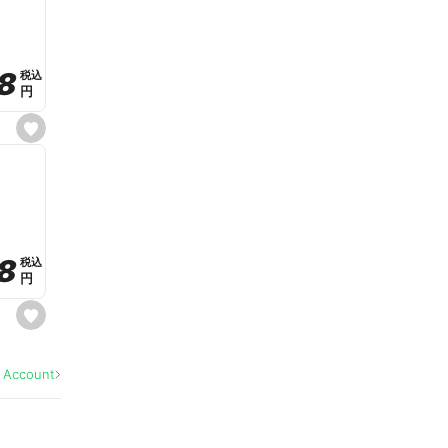
v
o
r
i
t
8
8
e
税込
税込
円
円
s
e
t
f
a
v
o
r
i
t
8
8
e
税込
税込
円
円
s
e
t
f
a
l Account
v
o
r
i
t