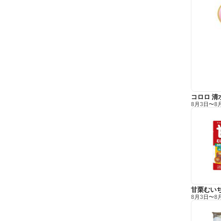
コロロ 清
8月3日
〜
8
甘栗むい
8月3日
〜
8