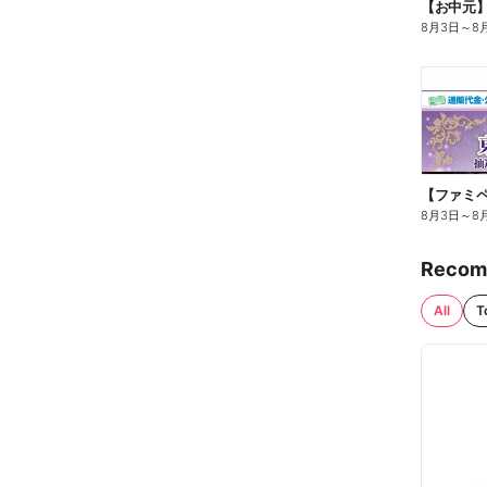
【お中元
8月3日
～
8
8月3日
～
8
Recom
All
T