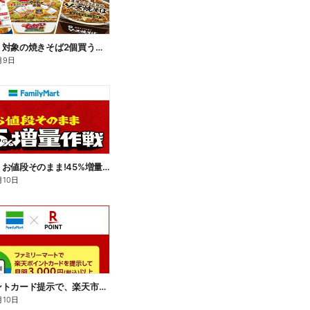
【おトク】対象の焼きそば2個買うと100円引き!
月9日
【おトク】お値段そのまま!45%増量作戦!
月10日
楽天ポイントカード提示で、楽天市場でのお買い物がおトクに!
月10日