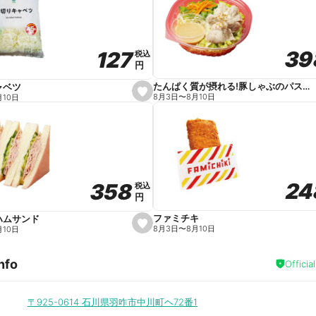
v
o
r
i
t
39
39
127
127
e
税込
税込
円
円
たんぱく質が摂れる!豚しゃぶのパスタサラダ
ャベツ
s
8月3日
〜
8月10日
月10日
e
t
f
a
v
o
r
i
t
24
24
358
358
e
税込
税込
円
円
ファミチキ
ハムサンド
s
8月3日
〜
8月10日
月10日
e
t
f
nfo
a
Officia
v
o
r
i
〒925-0614
石川県羽咋市中川町ヘ72番1
t