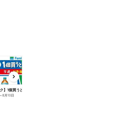
t
x
e
n
ク】1個買うと1個もらえる/麦茶
～
8月10日