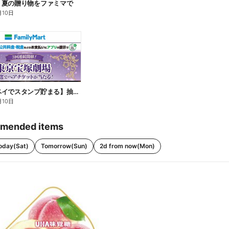
】夏の贈り物をファミマで
月10日
【ファミペイでスタンプ貯まる】抽選でペアチケットが当たる!
月10日
mended items
oday(Sat)
Tomorrow(Sun)
2d from now(Mon)