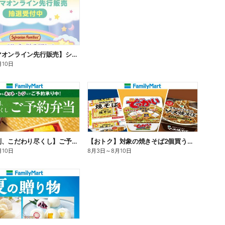
【ファミマオンライン先行販売】シルバニアファミリー
月10日
【旨さ格別、こだわり尽くし】ご予約弁当
【おトク】対象の焼きそば2個買うと100円引き!
月10日
8月3日
～
8月10日