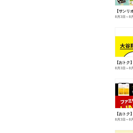
8月3日
～
8
8月3日
～
8
8月3日
～
8