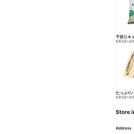
千切りキ
8月3日
〜
8
たっぷり
8月3日
〜
8
Store i
Address