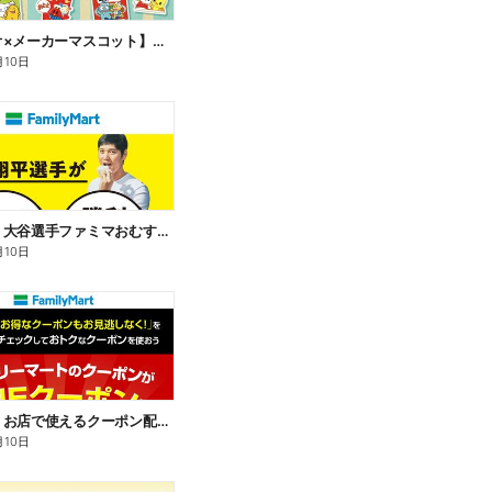
【サンリオ×メーカーマスコット】オリジナルグッズ貰える!
月10日
【おトク】大谷選手ファミマおむすび割
月10日
【おトク】お店で使えるクーポン配信中
月10日