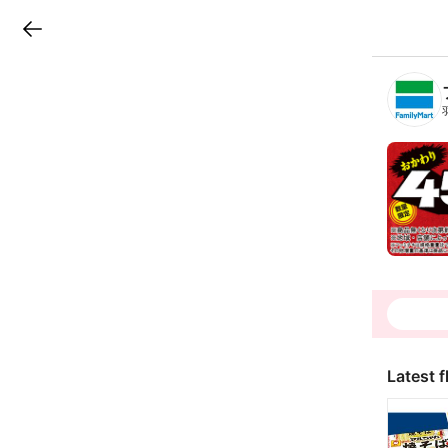
LINEチラシ
B
r
a
n
c
h
T
o
p
Latest f