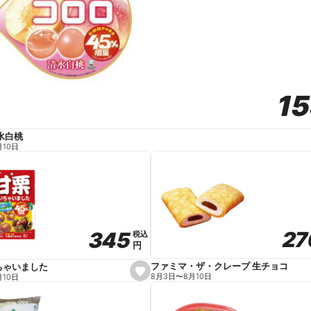
1
1
水白桃
月10日
27
27
345
345
税込
税込
円
円
ファミマ・ザ・クレープ 生チョコ
ちゃいました
s
8月3日
〜
8月10日
月10日
e
t
f
a