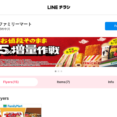
ファミリーマート
s
F
e
羽咋中川
t
f
o
l
l
o
w
Flyers
(
15
)
Items
(
7
)
Info
lyers