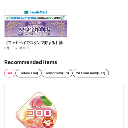
【ファミペイでスタンプ貯まる】抽選でペアチケットが当たる!
8月3日
～
8月10日
Recommended items
All
Today(Thu)
Tomorrow(Fri)
2d from now(Sat)