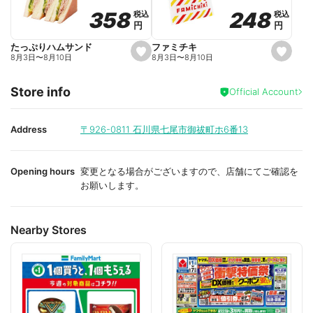
o
o
248
248
358
358
税込
税込
税込
税込
r
r
円
円
円
円
i
i
t
t
e
e
ファミチキ
たっぷりハムサンド
s
s
8月3日
〜
8月10日
8月3日
〜
8月10日
e
e
t
t
f
f
Store info
a
a
Official Account
v
v
o
o
r
r
i
i
Address
〒926-0811
石川県七尾市御祓町ホ6番13
t
t
e
e
Opening hours
変更となる場合がございますので、店舗にてご確認を
お願いします。
Nearby Stores