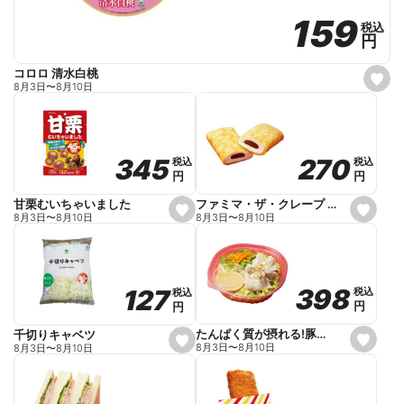
159
159
税込
税込
円
円
コロロ 清水白桃
s
8月3日
〜
8月10日
e
t
f
a
v
o
270
270
345
345
税込
税込
税込
税込
r
円
円
円
円
i
t
e
ファミマ・ザ・クレープ 生チョコ
甘栗むいちゃいました
s
s
8月3日
〜
8月10日
8月3日
〜
8月10日
e
e
t
t
f
f
a
a
v
v
o
o
398
398
127
127
税込
税込
税込
税込
r
r
円
円
円
円
i
i
t
t
e
e
たんぱく質が摂れる!豚しゃぶのパスタサラダ
千切りキャベツ
s
s
8月3日
〜
8月10日
8月3日
〜
8月10日
e
e
t
t
f
f
a
a
v
v