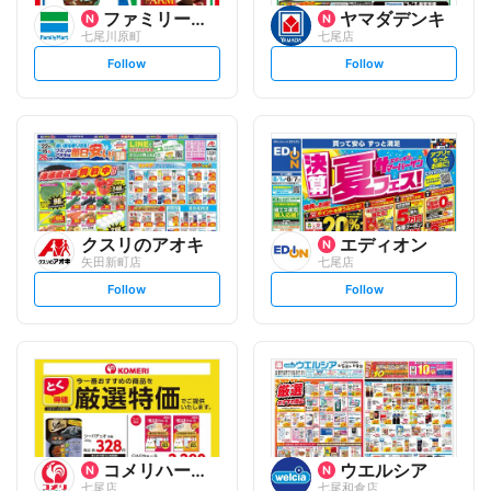
ファミリーマート
ヤマダデンキ
七尾川原町
七尾店
s
s
Follow
Follow
e
e
t
t
f
f
o
o
l
l
l
l
o
o
w
w
クスリのアオキ
エディオン
矢田新町店
七尾店
s
s
Follow
Follow
e
e
t
t
f
f
o
o
l
l
l
l
o
o
w
w
コメリハード&グリーン
ウエルシア
七尾店
七尾和倉店