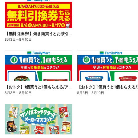
【無料引換券!】焼き麺買うとお茶引換券貰える!
8月3日
～
8月10日
【おトク】1個買うと1個もらえる/アイス
8月3日
～
8月10日
8月3日
～
8月10日