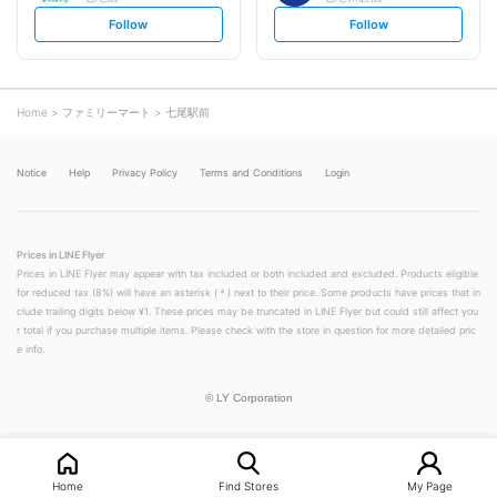
s
s
Follow
Follow
e
e
t
t
f
f
o
o
l
l
l
l
o
o
Home
ファミリーマート
七尾駅前
w
w
Notice
Help
Privacy Policy
Terms and Conditions
Login
Prices in LINE Flyer
Prices in LINE Flyer may appear with tax included or both included and excluded. Products eligible
for reduced tax (8%) will have an asterisk (＊) next to their price. Some products have prices that in
clude trailing digits below ¥1. These prices may be truncated in LINE Flyer but could still affect you
r total if you purchase multiple items. Please check with the store in question for more detailed pric
e info.
©
LY Corporation
Home
Find Stores
My Page