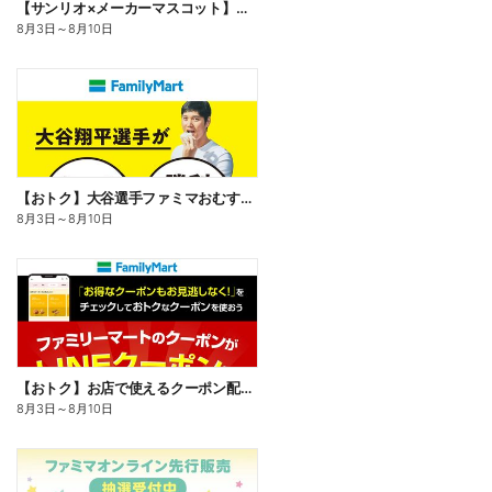
【サンリオ×メーカーマスコット】オリジナルグッズ貰える!
8月3日
～
8月10日
【おトク】大谷選手ファミマおむすび割
8月3日
～
8月10日
【おトク】お店で使えるクーポン配信中
8月3日
～
8月10日