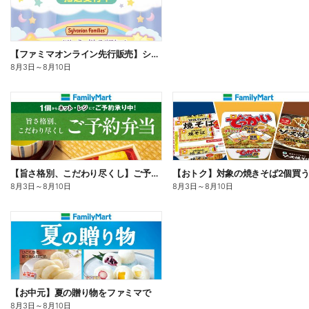
【ファミマオンライン先行販売】シルバニアファミリー
8月3日
～
8月10日
【旨さ格別、こだわり尽くし】ご予約弁当
8月3日
～
8月10日
8月3日
～
8月10日
【お中元】夏の贈り物をファミマで
8月3日
～
8月10日