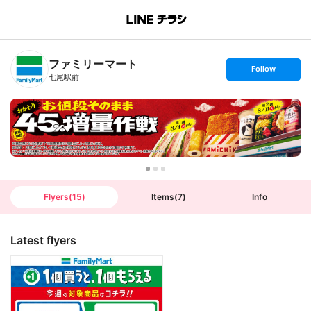
B
r
a
n
ファミリーマート
c
s
Follow
h
e
七尾駅前
T
t
o
f
p
o
l
l
o
w
Flyers
(
15
)
Items
(
7
)
Info
Latest flyers