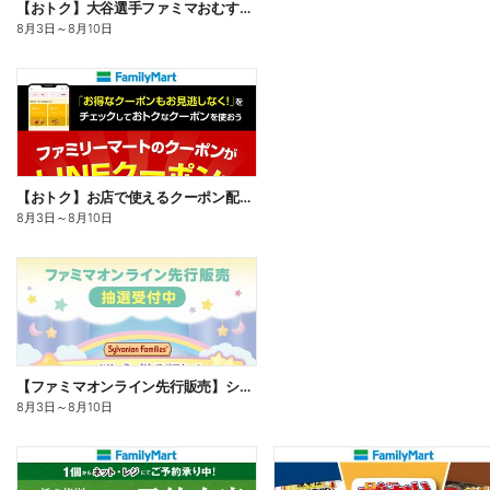
【おトク】大谷選手ファミマおむすび割
8月3日
～
8月10日
【おトク】お店で使えるクーポン配信中
8月3日
～
8月10日
【ファミマオンライン先行販売】シルバニアファミリー
8月3日
～
8月10日