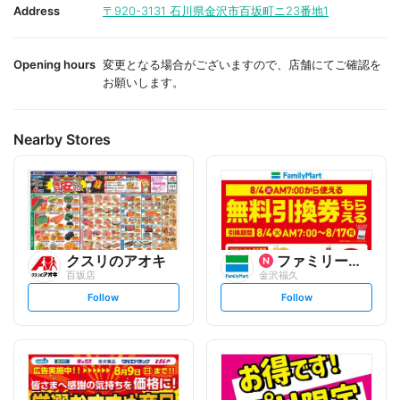
i
i
Address
〒920-3131
石川県金沢市百坂町ニ23番地1
t
t
e
e
Opening hours
変更となる場合がございますので、店舗にてご確認を
お願いします。
Nearby Stores
クスリのアオキ
ファミリーマート
百坂店
金沢福久
s
s
Follow
Follow
e
e
t
t
f
f
o
o
l
l
l
l
o
o
w
w