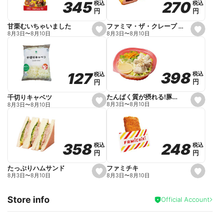
270
270
345
345
税込
税込
税込
税込
r
円
円
円
円
i
t
e
ファミマ・ザ・クレープ 生チョコ
甘栗むいちゃいました
s
s
8月3日
〜
8月10日
8月3日
〜
8月10日
e
e
t
t
f
f
a
a
v
v
o
o
398
398
127
127
税込
税込
税込
税込
r
r
円
円
円
円
i
i
t
t
e
e
たんぱく質が摂れる!豚しゃぶのパスタサラダ
千切りキャベツ
s
s
8月3日
〜
8月10日
8月3日
〜
8月10日
e
e
t
t
f
f
a
a
v
v
o
o
248
248
358
358
税込
税込
税込
税込
r
r
円
円
円
円
i
i
t
t
e
e
ファミチキ
たっぷりハムサンド
s
s
8月3日
〜
8月10日
8月3日
〜
8月10日
e
e
t
t
f
f
Store info
a
a
Official Account
v
v
o
o
r
r