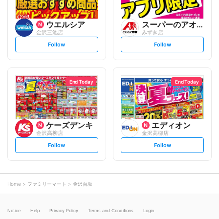
ウエルシア
スーパーのアオキ
金沢三池店
みずき店
s
s
Follow
Follow
e
e
t
t
f
f
o
o
l
l
l
l
o
o
End Today
End Today
w
w
ケーズデンキ
エディオン
金沢高柳店
金沢高柳店
s
s
Follow
Follow
e
e
t
t
f
f
o
o
l
l
l
l
o
o
Home
ファミリーマート
金沢百坂
w
w
Notice
Help
Privacy Policy
Terms and Conditions
Login