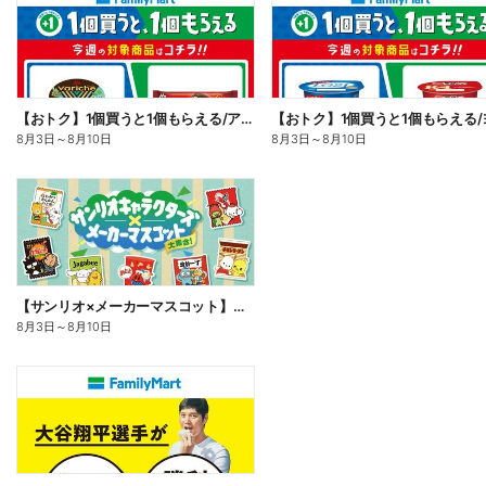
【おトク】1個買うと1個もらえる/アイス
8月3日
～
8月10日
8月3日
～
8月10日
【サンリオ×メーカーマスコット】オリジナルグッズ貰える!
8月3日
～
8月10日