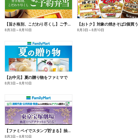
【旨さ格別、こだわり尽くし】ご予約弁当
8月3日
～
8月10日
8月3日
～
8月10日
【お中元】夏の贈り物をファミマで
8月3日
～
8月10日
【ファミペイでスタンプ貯まる】抽選でペアチケットが当たる!
8月3日
～
8月10日