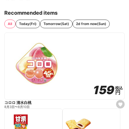
Recommended items
All
Today(Fri)
Tomorrow(Sat)
2d from now(Sun)
159
159
税込
税込
円
円
コロロ 清水白桃
s
8月3日
〜
8月10日
e
t
f
a
v
o