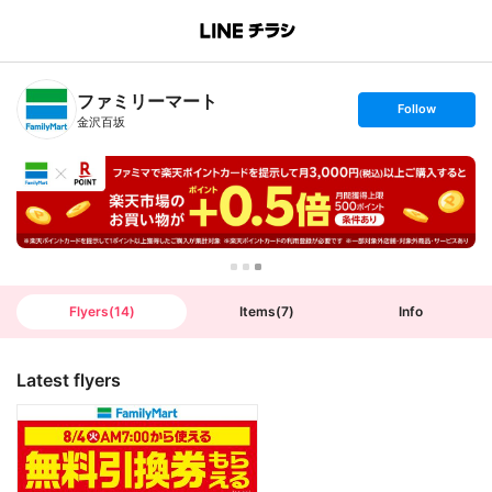
B
r
a
n
ファミリーマート
c
s
Follow
h
e
金沢百坂
T
t
o
f
p
o
l
l
o
w
Flyers
(
14
)
Items
(
7
)
Info
Latest flyers