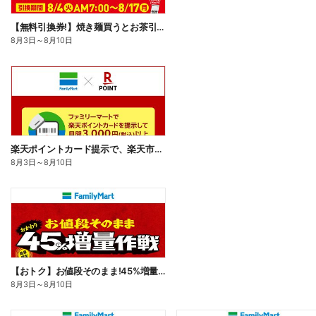
【無料引換券!】焼き麺買うとお茶引換券貰える!
8月3日
～
8月10日
楽天ポイントカード提示で、楽天市場でのお買い物がおトクに!
8月3日
～
8月10日
【おトク】お値段そのまま!45%増量作戦!
8月3日
～
8月10日