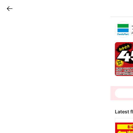
LINEチラシ
B
r
a
n
c
h
T
o
p
Latest f