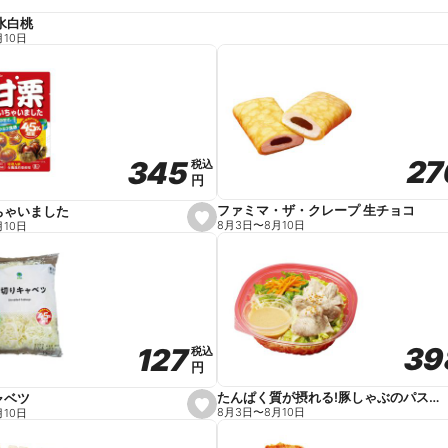
水白桃
月10日
27
27
345
345
税込
税込
円
円
ファミマ・ザ・クレープ 生チョコ
ちゃいました
s
8月3日
〜
8月10日
月10日
e
t
f
a
v
o
r
i
t
39
39
127
127
e
税込
税込
円
円
たんぱく質が摂れる!豚しゃぶのパスタサラダ
ャベツ
s
8月3日
〜
8月10日
月10日
e
t
f