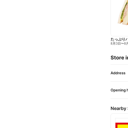
たっぷり
8月3日
〜
8
Store i
Address
Opening 
Nearby 