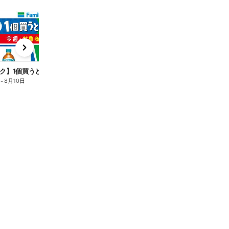
t
x
e
n
ク】1個買うと1個もらえる/麦茶
～
8月10日