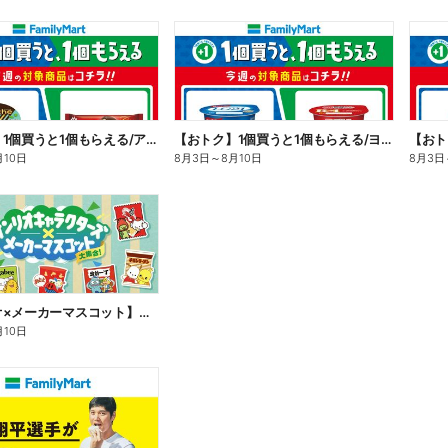
【おトク】1個買うと1個もらえる/アイス
【おトク】1個買うと1個もらえる/ヨーグルト
【おト
月10日
8月3日
～
8月10日
8月3日
【サンリオ×メーカーマスコット】オリジナルグッズ貰える!
月10日