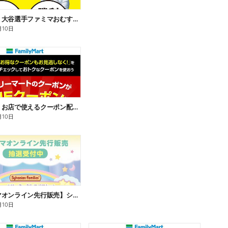
【おトク】大谷選手ファミマおむすび割
月10日
【おトク】お店で使えるクーポン配信中
月10日
【ファミマオンライン先行販売】シルバニアファミリー
月10日