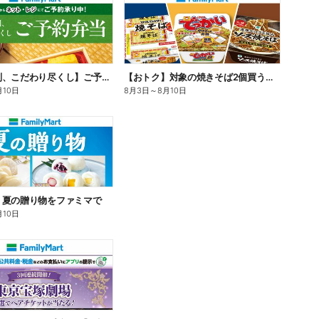
【旨さ格別、こだわり尽くし】ご予約弁当
【おトク】対象の焼きそば2個買うと100円引き!
月10日
8月3日
～
8月10日
】夏の贈り物をファミマで
月10日