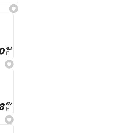
s
e
t
f
a
v
o
r
i
t
0
0
税込
税込
e
円
円
s
e
t
f
a
v
o
r
i
t
8
8
e
税込
税込
円
円
s
e
t
f