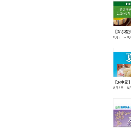
8月3日
～
8
【お中元
8月3日
～
8