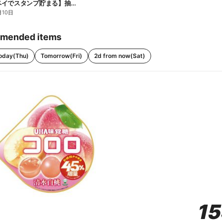
【ファミペイでスタンプ貯まる】抽選でペアチケットが当たる!
月10日
mended items
oday(Thu)
Tomorrow(Fri)
2d from now(Sat)
1
1