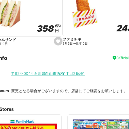
a
v
o
r
i
t
24
24
358
358
e
税込
税込
円
円
ファミチキ
ハムサンド
s
8月3日
〜
8月10日
月10日
e
t
f
nfo
a
Officia
v
o
r
i
〒924-0044
石川県白山市西柏1丁目2番地1
t
e
hours
変更となる場合がございますので、店舗にてご確認をお願いします。
Stores