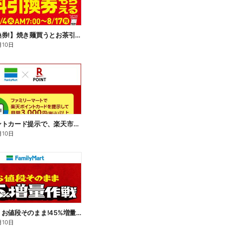
【無料引換券!】焼き麺買うとお茶引換券貰える!
月10日
楽天ポイントカード提示で、楽天市場でのお買い物がおトクに!
月10日
【おトク】お値段そのまま!45%増量作戦!
月10日