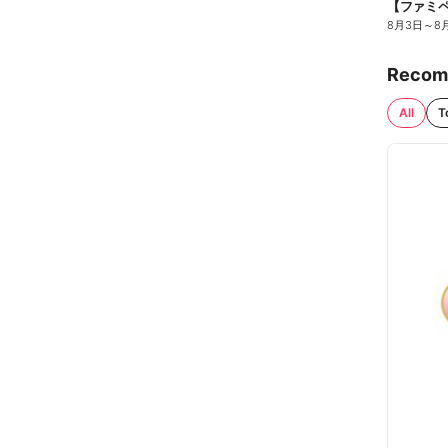
8月3日
～
8
Recom
All
T