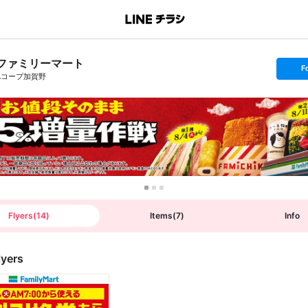
ファミリーマート
s
F
e
Aコープ加賀野
t
f
o
l
l
o
w
Flyers
(
14
)
Items
(
7
)
Info
lyers