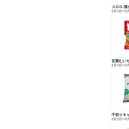
コロロ 清
8月3日
〜
8
甘栗むい
8月3日
〜
8
千切りキ
8月3日
〜
8