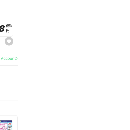
a
v
o
r
i
t
8
8
e
税込
税込
円
円
s
e
t
f
a
l Account
v
o
r
i
t
e