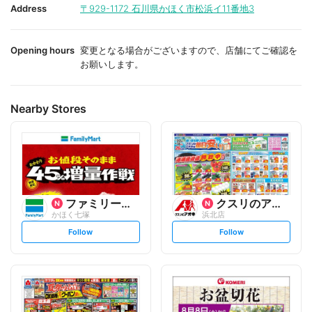
i
i
Address
〒929-1172
石川県かほく市松浜イ11番地3
t
t
e
e
Opening hours
変更となる場合がございますので、店舗にてご確認を
お願いします。
Nearby Stores
ファミリーマート
クスリのアオキ
かほく七塚
浜北店
s
s
Follow
Follow
e
e
t
t
f
f
o
o
l
l
l
l
o
o
w
w