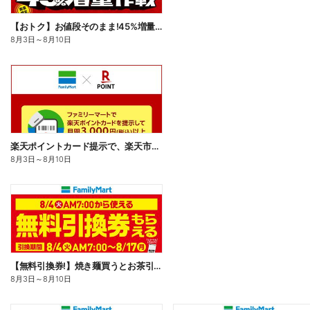
【おトク】お値段そのまま!45%増量作戦!
8月3日
～
8月10日
楽天ポイントカード提示で、楽天市場でのお買い物がおトクに!
8月3日
～
8月10日
【無料引換券!】焼き麺買うとお茶引換券貰える!
8月3日
～
8月10日