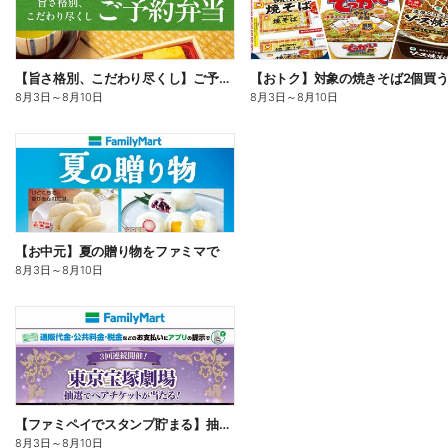
【旨さ格別、こだわり尽くし】ご予約弁当
8月3日
～
8月10日
8月3日
～
8月10日
【お中元】夏の贈り物をファミマで
8月3日
～
8月10日
【ファミペイでスタンプ貯まる】抽選でペアチケットが当たる!
8月3日
～
8月10日