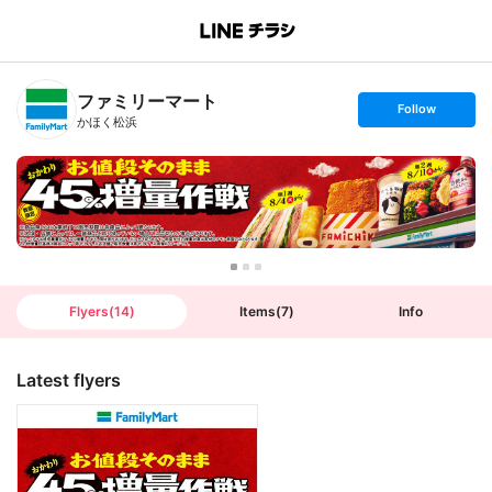
B
r
a
n
ファミリーマート
c
s
Follow
h
e
かほく松浜
T
t
o
f
p
o
l
l
o
w
Flyers
(
14
)
Items
(
7
)
Info
Latest flyers