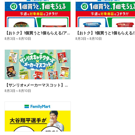
【おトク】1個買うと1個もらえる/アイス
8月3日
～
8月10日
8月3日
～
8月10日
【サンリオ×メーカーマスコット】オリジナルグッズ貰える!
8月3日
～
8月10日