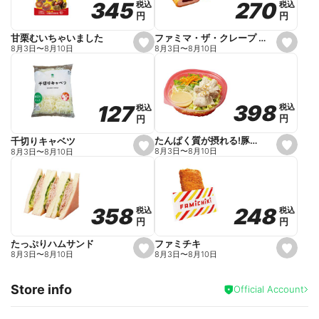
270
270
345
345
税込
税込
税込
税込
r
円
円
円
円
i
t
e
ファミマ・ザ・クレープ 生チョコ
甘栗むいちゃいました
s
s
8月3日
〜
8月10日
8月3日
〜
8月10日
e
e
t
t
f
f
a
a
v
v
o
o
398
398
127
127
税込
税込
税込
税込
r
r
円
円
円
円
i
i
t
t
e
e
たんぱく質が摂れる!豚しゃぶのパスタサラダ
千切りキャベツ
s
s
8月3日
〜
8月10日
8月3日
〜
8月10日
e
e
t
t
f
f
a
a
v
v
o
o
248
248
358
358
税込
税込
税込
税込
r
r
円
円
円
円
i
i
t
t
e
e
ファミチキ
たっぷりハムサンド
s
s
8月3日
〜
8月10日
8月3日
〜
8月10日
e
e
t
t
f
f
Store info
a
a
Official Account
v
v
o
o
r
r