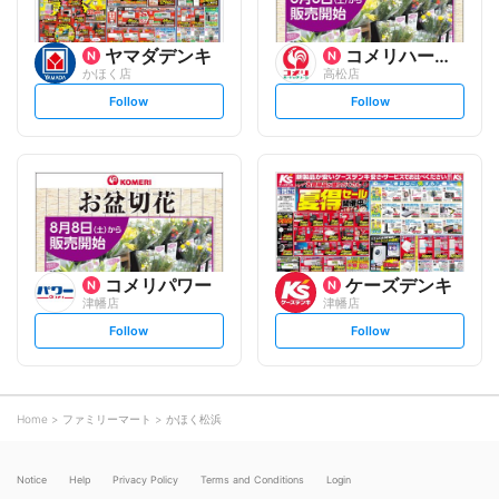
ヤマダデンキ
コメリハード&グリーン
かほく店
高松店
s
s
Follow
Follow
e
e
t
t
f
f
o
o
l
l
l
l
o
o
w
w
コメリパワー
ケーズデンキ
津幡店
津幡店
s
s
Follow
Follow
e
e
t
t
f
f
o
o
l
l
l
l
o
o
Home
ファミリーマート
かほく松浜
w
w
Notice
Help
Privacy Policy
Terms and Conditions
Login