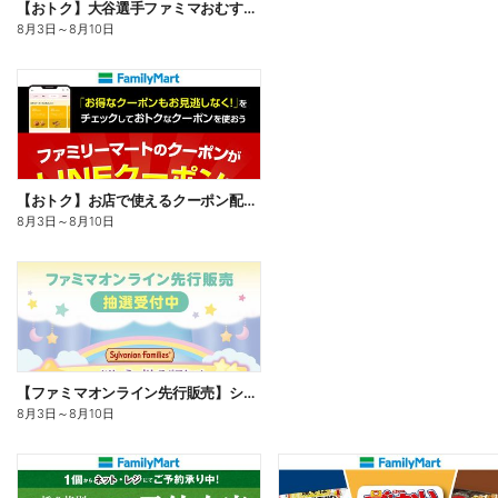
【おトク】大谷選手ファミマおむすび割
8月3日
～
8月10日
【おトク】お店で使えるクーポン配信中
8月3日
～
8月10日
【ファミマオンライン先行販売】シルバニアファミリー
8月3日
～
8月10日