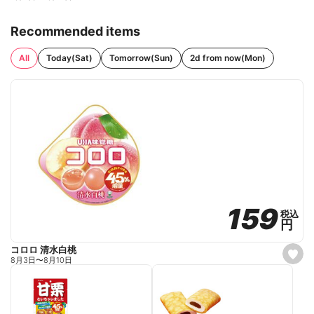
Recommended items
All
Today(Sat)
Tomorrow(Sun)
2d from now(Mon)
159
159
税込
税込
円
円
コロロ 清水白桃
s
8月3日
〜
8月10日
e
t
f
a
v
o