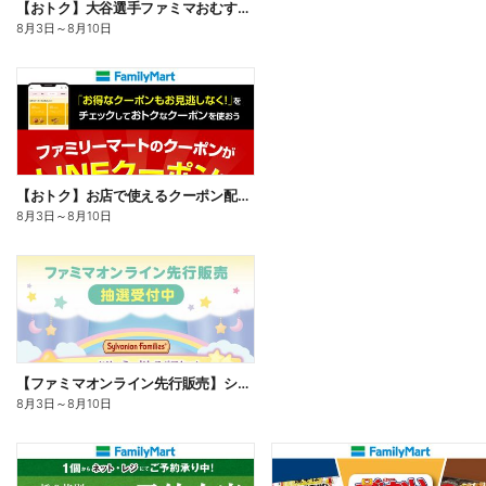
【おトク】大谷選手ファミマおむすび割
8月3日
～
8月10日
【おトク】お店で使えるクーポン配信中
8月3日
～
8月10日
【ファミマオンライン先行販売】シルバニアファミリー
8月3日
～
8月10日