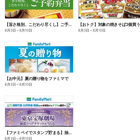
【旨さ格別、こだわり尽くし】ご予約弁当
8月3日
～
8月10日
8月3日
～
8月10日
【お中元】夏の贈り物をファミマで
8月3日
～
8月10日
【ファミペイでスタンプ貯まる】抽選でペアチケットが当たる!
8月3日
～
8月10日