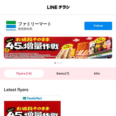
B
r
a
n
ファミリーマート
c
s
Follow
h
e
敦賀新松島
T
t
o
f
p
o
l
l
o
w
Flyers
(
14
)
Items
(
7
)
Info
Latest flyers