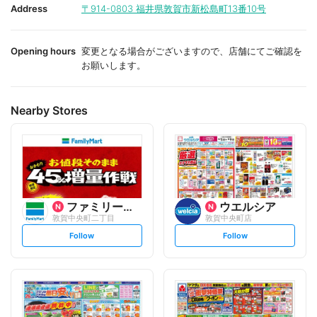
i
i
Address
〒914-0803
福井県敦賀市新松島町13番10号
t
t
e
e
Opening hours
変更となる場合がございますので、店舗にてご確認を
お願いします。
Nearby Stores
ファミリーマート
ウエルシア
敦賀中央町二丁目
敦賀中央町店
s
s
Follow
Follow
e
e
t
t
f
f
o
o
l
l
l
l
o
o
w
w