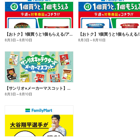
【おトク】1個買うと1個もらえる/アイス
8月3日
～
8月10日
8月3日
～
8月10日
【サンリオ×メーカーマスコット】オリジナルグッズ貰える!
8月3日
～
8月10日