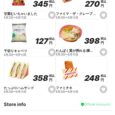
270
270
345
345
税込
税込
税込
税込
r
円
円
円
円
i
t
e
ファミマ・ザ・クレープ 生チョコ
甘栗むいちゃいました
s
s
8月3日
〜
8月10日
8月3日
〜
8月10日
e
e
t
t
f
f
a
a
v
v
o
o
398
398
127
127
税込
税込
税込
税込
r
r
円
円
円
円
i
i
t
t
e
e
たんぱく質が摂れる!豚しゃぶのパスタサラダ
千切りキャベツ
s
s
8月3日
〜
8月10日
8月3日
〜
8月10日
e
e
t
t
f
f
a
a
v
v
o
o
248
248
358
358
税込
税込
税込
税込
r
r
円
円
円
円
i
i
t
t
e
e
ファミチキ
たっぷりハムサンド
s
s
8月3日
〜
8月10日
8月3日
〜
8月10日
e
e
t
t
f
f
Store info
a
a
Official Account
v
v
o
o
r
r