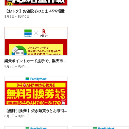
【おトク】お値段そのまま!45%増量作戦!
8月3日
～
8月10日
楽天ポイントカード提示で、楽天市場でのお買い物がおトクに!
8月3日
～
8月10日
【無料引換券!】焼き麺買うとお茶引換券貰える!
8月3日
～
8月10日