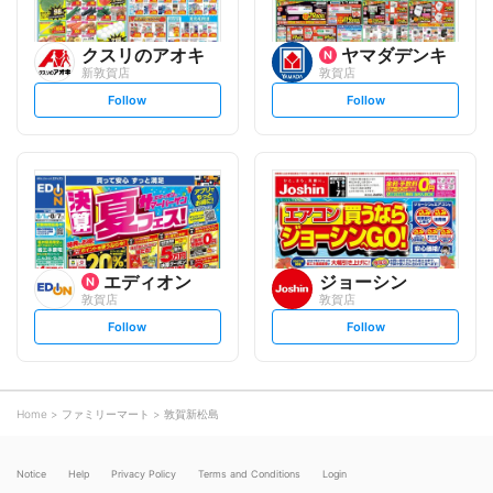
クスリのアオキ
ヤマダデンキ
新敦賀店
敦賀店
s
s
Follow
Follow
e
e
t
t
f
f
o
o
l
l
l
l
o
o
w
w
エディオン
ジョーシン
敦賀店
敦賀店
s
s
Follow
Follow
e
e
t
t
f
f
o
o
l
l
l
l
o
o
Home
ファミリーマート
敦賀新松島
w
w
Notice
Help
Privacy Policy
Terms and Conditions
Login