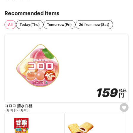
Recommended items
All
Today(Thu)
Tomorrow(Fri)
2d from now(Sat)
159
159
税込
税込
円
円
コロロ 清水白桃
s
8月3日
〜
8月10日
e
t
f
a
v
o