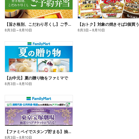
【旨さ格別、こだわり尽くし】ご予約弁当
8月3日
～
8月10日
8月3日
～
8月10日
【お中元】夏の贈り物をファミマで
8月3日
～
8月10日
【ファミペイでスタンプ貯まる】抽選でペアチケットが当たる!
8月3日
～
8月10日