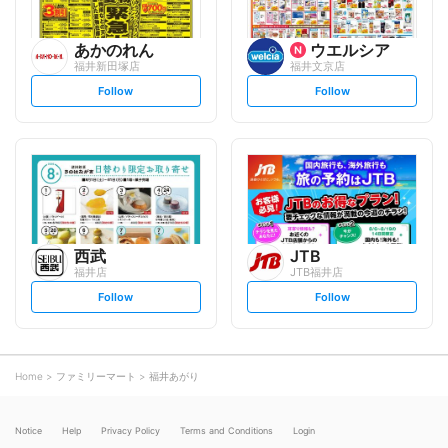
あかのれん
ウエルシア
福井新田塚店
福井文京店
s
s
Follow
Follow
e
e
t
t
f
f
o
o
l
l
l
l
o
o
w
w
西武
JTB
福井店
JTB福井店
s
s
Follow
Follow
e
e
t
t
f
f
o
o
l
l
l
l
o
o
Home
ファミリーマート
福井あがり
w
w
Notice
Help
Privacy Policy
Terms and Conditions
Login