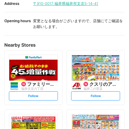
i
i
Address
〒910-0017
福井県福井市文京5-14-41
t
t
e
e
Opening hours
変更となる場合がございますので、店舗にてご確認を
お願いします。
Nearby Stores
ファミリーマート
クスリのアオキ
福井文京六丁目
福井二の宮店
s
s
Follow
Follow
e
e
t
t
f
f
o
o
l
l
l
l
o
o
w
w