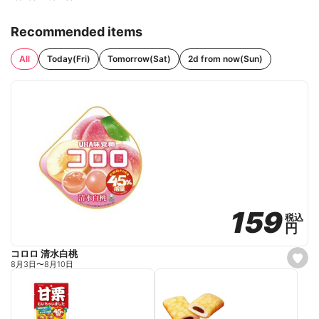
Recommended items
All
Today(Fri)
Tomorrow(Sat)
2d from now(Sun)
159
159
税込
税込
円
円
コロロ 清水白桃
s
8月3日
〜
8月10日
e
t
f
a
v
o