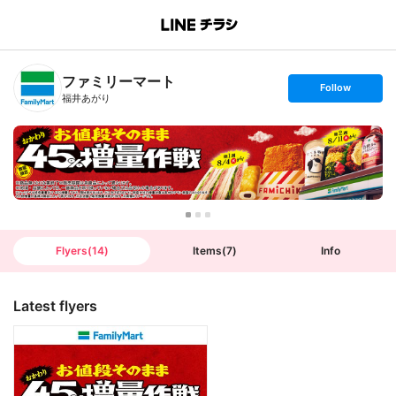
B
r
a
n
ファミリーマート
c
s
Follow
h
e
福井あがり
T
t
o
f
p
o
l
l
o
w
Flyers
(
14
)
Items
(
7
)
Info
Latest flyers