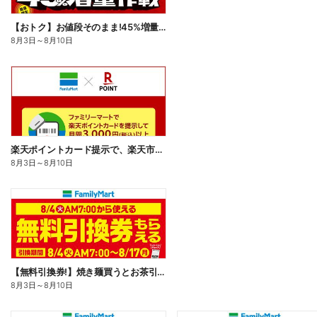
【おトク】お値段そのまま!45%増量作戦!
8月3日
～
8月10日
楽天ポイントカード提示で、楽天市場でのお買い物がおトクに!
8月3日
～
8月10日
【無料引換券!】焼き麺買うとお茶引換券貰える!
8月3日
～
8月10日