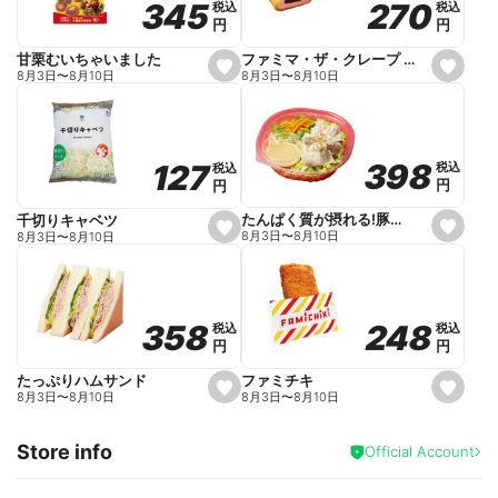
270
270
345
345
税込
税込
税込
税込
r
円
円
円
円
i
t
e
ファミマ・ザ・クレープ 生チョコ
甘栗むいちゃいました
s
s
8月3日
〜
8月10日
8月3日
〜
8月10日
e
e
t
t
f
f
a
a
v
v
o
o
398
398
127
127
税込
税込
税込
税込
r
r
円
円
円
円
i
i
t
t
e
e
たんぱく質が摂れる!豚しゃぶのパスタサラダ
千切りキャベツ
s
s
8月3日
〜
8月10日
8月3日
〜
8月10日
e
e
t
t
f
f
a
a
v
v
o
o
248
248
358
358
税込
税込
税込
税込
r
r
円
円
円
円
i
i
t
t
e
e
ファミチキ
たっぷりハムサンド
s
s
8月3日
〜
8月10日
8月3日
〜
8月10日
e
e
t
t
f
f
Store info
a
a
Official Account
v
v
o
o
r
r