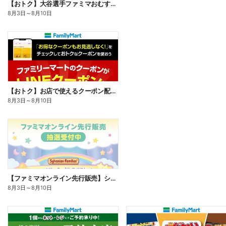
【おトク】大谷選手ファミマおむすび割
8月3日
～
8月10日
【おトク】お店で使えるクーポン配信中
8月3日
～
8月10日
【ファミマオンライン先行販売】シルバニアファミリー
8月3日
～
8月10日