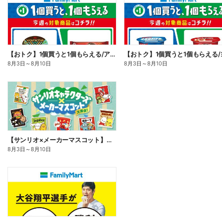
【おトク】1個買うと1個もらえる/アイス
8月3日
～
8月10日
8月3日
～
8月10日
【サンリオ×メーカーマスコット】オリジナルグッズ貰える!
8月3日
～
8月10日